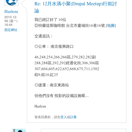
Re: 12月水滴小聚(Drupal Meetup)行前討
論
Harlem
2010-12-
我已經訂好了 10位
06 (週一)
16:44
亞特蘭堤斯咖啡館 台北市慶城街16巷16號 [
地圖
]
固定網址
交通資訊：
◎公車： 南京復興路口
46,248,254,266,266區,279,282,282副
288,288區,292,292經通化街,306,306區
307,604,605,622,652,668,675,711,1502
棕9,棕10,紅25
◎捷運：南京東路站
但他們沒有 投影的設備設施喔....
Harlem
發表回應前，請先
登入
或
註冊