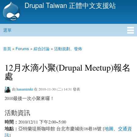
Drupal Taiwan 正體中文支援站
移
至
主
內
選單
容
主選單
首頁
»
Forums
»
綜合討論
»
活動規劃、發佈
您在這裡
12月水滴小聚(Drupal Meetup)報名
處
由
hanamizuki
在 2010-11-30 (二) 14:31 發表
2010最後一次小聚來囉！
活動資訊
時間：
2010/12/11 下午2:00~5:00
地點：
亞特蘭堤斯咖啡館 台北市慶城街16巷16號 [
地圖
、
交通資
訊
]