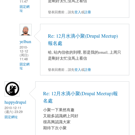
是剛好太忙沒馬上看信
11:47
固定網
址
發表回應前，請先
登入
或
註冊
Re: 12月水滴小聚(Drupal Meetup)
yelban
報名處
2010-
12-12
哈, 站內信收的到哩, 那是我的email, 上周只
(周日)
是剛好太忙沒馬上看信
11:48
固定網
址
發表回應前，請先
登入
或
註冊
Re: 12月水滴小聚(Drupal Meetup)報
名處
happydrupal
2010-12-11
小聚一下果然有趣
(週六) 23:29
又能多認識網上同好
固定網址
很高興認識大家
期待下次小聚