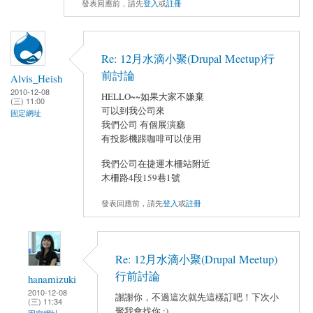
發表回應前，請先
登入
或
註冊
Re: 12月水滴小聚(Drupal Meetup)行
前討論
Alvis_Heish
2010-12-08
HELLO~~如果大家不嫌棄
(三) 11:00
可以到我公司來
固定網址
我們公司 有個展演廳
有投影機跟咖啡可以使用
我們公司在捷運木柵站附近
木柵路4段159巷1號
發表回應前，請先
登入
或
註冊
Re: 12月水滴小聚(Drupal Meetup)
行前討論
hanamizuki
2010-12-08
謝謝你，不過這次就先這樣訂吧！下次小
(三) 11:34
聚我會找你 :)