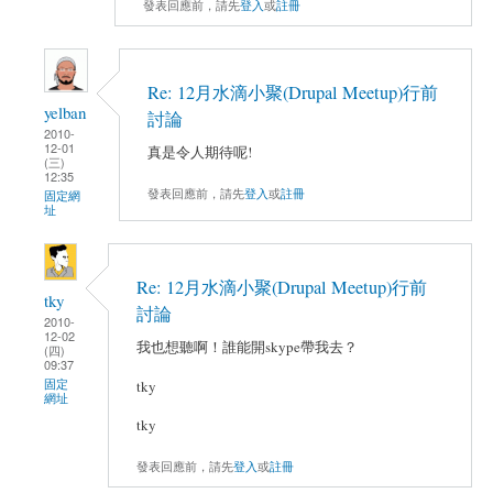
發表回應前，請先
登入
或
註冊
Re: 12月水滴小聚(Drupal Meetup)行前
yelban
討論
2010-
12-01
真是令人期待呢!
(三)
12:35
發表回應前，請先
登入
或
註冊
固定網
址
Re: 12月水滴小聚(Drupal Meetup)行前
tky
討論
2010-
12-02
我也想聽啊！誰能開skype帶我去？
(四)
09:37
固定
tky
網址
tky
發表回應前，請先
登入
或
註冊