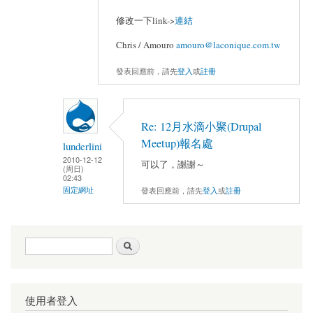
修改一下link->
連結
Chris / Amouro
amouro@laconique.com.tw
發表回應前，請先
登入
或
註冊
Re: 12月水滴小聚(Drupal
Meetup)報名處
lunderlini
2010-12-12
可以了，謝謝～
(周日)
02:43
發表回應前，請先
登入
或
註冊
固定網址
搜尋表單
搜尋
使用者登入