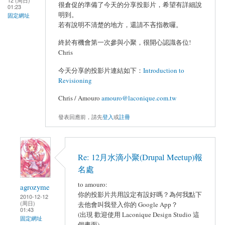
12 (周日)
很倉促的準備了今天的分享投影片，希望有詳細說
01:23
明到。
固定網址
若有說明不清楚的地方，還請不吝指教囉。
終於有機會第一次參與小聚，很開心認識各位!
Chris
今天分享的投影片連結如下：
Introduction to
Revisioning
Chris / Amouro
amouro@laconique.com.tw
發表回應前，請先
登入
或
註冊
Re: 12月水滴小聚(Drupal Meetup)報
名處
to amouro:
agrozyme
你的投影片共用設定有設好嗎？為何我點下
2010-12-12
(周日)
去他會叫我登入你的 Google App？
01:43
(出現 歡迎使用 Laconique Design Studio 這
固定網址
個畫面)