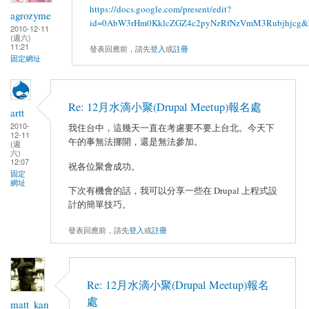
https://docs.google.com/present/edit?
agrozyme
id=0AbW3rHm0KklcZGZ4c2pyNzRfNzVmM3Rubjhjcg&
2010-12-11
(週六)
11:21
發表回應前，請先
登入
或
註冊
固定網址
Re: 12月水滴小聚(Drupal Meetup)報名處
artt
2010-
我住台中，這幾天一直在考慮要不要上台北。今天下
12-11
午的事無法挪開，還是無法參加。
(週
六)
12:07
祝各位聚會成功。
固定
網址
下次有機會的話，我可以分享一些在 Drupal 上程式設
計的簡單技巧。
發表回應前，請先
登入
或
註冊
Re: 12月水滴小聚(Drupal Meetup)報名
處
matt_kan