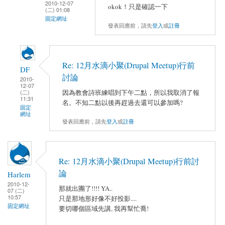
2010-12-07
okok！只是確認一下
(二) 01:08
固定網址
發表回應前，請先
登入
或
註冊
Re: 12月水滴小聚(Drupal Meetup)行前
DF
討論
2010-
12-07
因為教會詩班練唱到下午二點，所以我取消了報
(二)
11:31
名。不知二點以後再趕過去還可以參加嗎?
固定
網址
發表回應前，請先
登入
或
註冊
Re: 12月水滴小聚(Drupal Meetup)行前討
論
Harlem
2010-12-
那就出團了!!!! YA..
07 (二)
10:57
只是那地形好像不好投影....
固定網址
要切哪個區域先講, 我再幫忙喬!