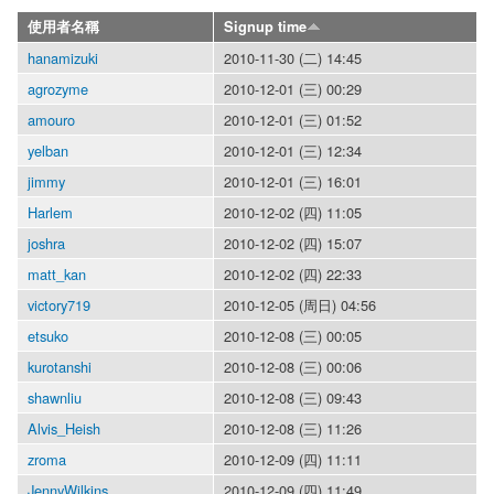
使用者名稱
Signup time
hanamizuki
2010-11-30 (二) 14:45
agrozyme
2010-12-01 (三) 00:29
amouro
2010-12-01 (三) 01:52
yelban
2010-12-01 (三) 12:34
jimmy
2010-12-01 (三) 16:01
Harlem
2010-12-02 (四) 11:05
joshra
2010-12-02 (四) 15:07
matt_kan
2010-12-02 (四) 22:33
victory719
2010-12-05 (周日) 04:56
etsuko
2010-12-08 (三) 00:05
kurotanshi
2010-12-08 (三) 00:06
shawnliu
2010-12-08 (三) 09:43
Alvis_Heish
2010-12-08 (三) 11:26
zroma
2010-12-09 (四) 11:11
JennyWilkins
2010-12-09 (四) 11:49