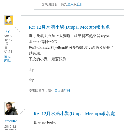
發表回應前，請先
登入
或
註冊
Re: 12月水滴小聚(Drupal Meetup)報名處
tky
啊，天氣太冷加上太愛睡，結果爬不起來開skype....，
2010-
12-12
嗚~~可惜啊~~XD
(周
感謝tokimeki和yelban的分享投影片，讓我又多長了
日)
01:11
點智識。
固定
下次的小聚一定要跟到！
網址
tky
tky
發表回應前，請先
登入
或
註冊
Re: 12月水滴小聚(Drupal Meetup)報名處
amouro
Hi everybody,
2010-12-