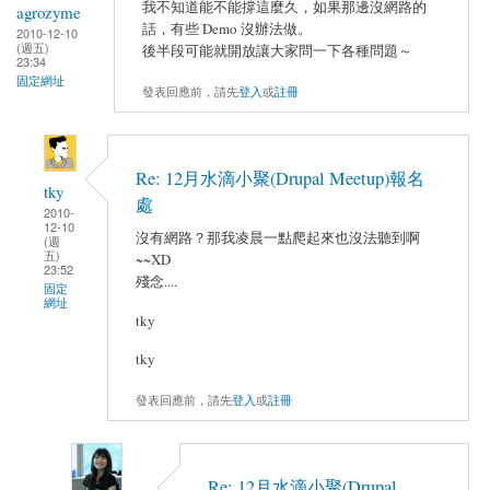
我不知道能不能撐這麼久，如果那邊沒網路的
agrozyme
話，有些 Demo 沒辦法做。
2010-12-10
(週五)
後半段可能就開放讓大家問一下各種問題～
23:34
固定網址
發表回應前，請先
登入
或
註冊
Re: 12月水滴小聚(Drupal Meetup)報名
tky
處
2010-
12-10
沒有網路？那我凌晨一點爬起來也沒法聽到啊
(週
五)
~~XD
23:52
殘念....
固定
網址
tky
tky
發表回應前，請先
登入
或
註冊
Re: 12月水滴小聚(Drupal