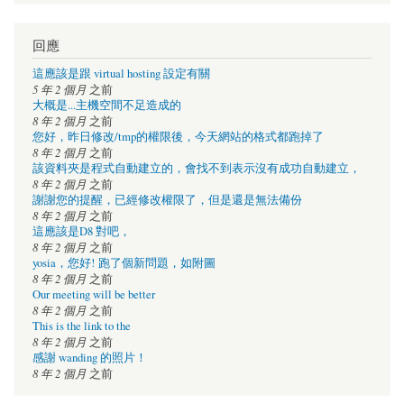
回應
這應該是跟 virtual hosting 設定有關
5 年 2 個月
之前
大概是...主機空間不足造成的
8 年 2 個月
之前
您好，昨日修改/tmp的權限後，今天網站的格式都跑掉了
8 年 2 個月
之前
該資料夾是程式自動建立的，會找不到表示沒有成功自動建立，
8 年 2 個月
之前
謝謝您的提醒，已經修改權限了，但是還是無法備份
8 年 2 個月
之前
這應該是D8 對吧，
8 年 2 個月
之前
yosia，您好! 跑了個新問題，如附圖
8 年 2 個月
之前
Our meeting will be better
8 年 2 個月
之前
This is the link to the
8 年 2 個月
之前
感謝 wanding 的照片！
8 年 2 個月
之前