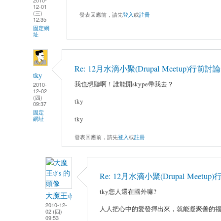
12-01
(三)
發表回應前，請先
登入
或
註冊
12:35
固定網
址
Re: 12月水滴小聚(Drupal Meetup)行前討論
tky
我也想聽啊！誰能開skype帶我去？
2010-
12-02
(四)
tky
09:37
固定
tky
網址
發表回應前，請先
登入
或
註冊
Re: 12月水滴小聚(Drupal Meetu
tky您人還在國外嘛?
大魔王ψ
2010-12-
人人把心中的愛發揮出來，就能凝聚善的福業
02 (四)
09:53