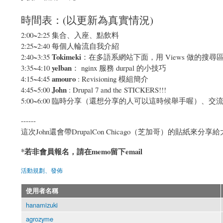
時間表：(以更新為真實情況)
2:00~2:25 集合、入座、點飲料
2:25~2:40 每個人輪流自我介紹
Tokimeki
2:40~3:35
：在多語系網站下面，用 Views 做的搜
yelban
3:35~4:10
： nginx 服務 durpal 的小技巧
amouro
4:15~4:45
: Revisioning 模組簡介
John
4:45~5:00
: Drupal 7 and the STICKERS!!!
5:00~6:00 臨時分享（還想分享的人可以這時候舉手喔）、交
------
這次John還會帶DrupalCon Chicago（芝加哥）的貼紙來分享
*若非會員報名，請在memo留下email
活動規劃、發佈
使用者名稱
hanamizuki
agrozyme