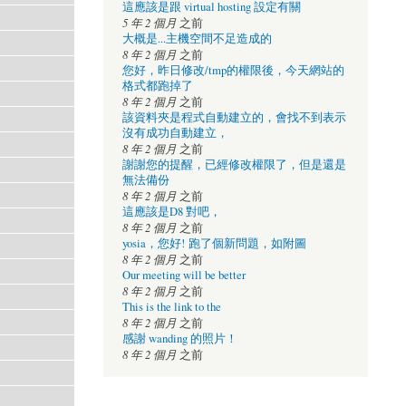
這應該是跟 virtual hosting 設定有關
5 年 2 個月
之前
大概是...主機空間不足造成的
8 年 2 個月
之前
您好，昨日修改/tmp的權限後，今天網站的
格式都跑掉了
8 年 2 個月
之前
該資料夾是程式自動建立的，會找不到表示
沒有成功自動建立，
8 年 2 個月
之前
謝謝您的提醒，已經修改權限了，但是還是
無法備份
8 年 2 個月
之前
這應該是D8 對吧，
8 年 2 個月
之前
yosia，您好! 跑了個新問題，如附圖
8 年 2 個月
之前
Our meeting will be better
8 年 2 個月
之前
This is the link to the
8 年 2 個月
之前
感謝 wanding 的照片！
8 年 2 個月
之前