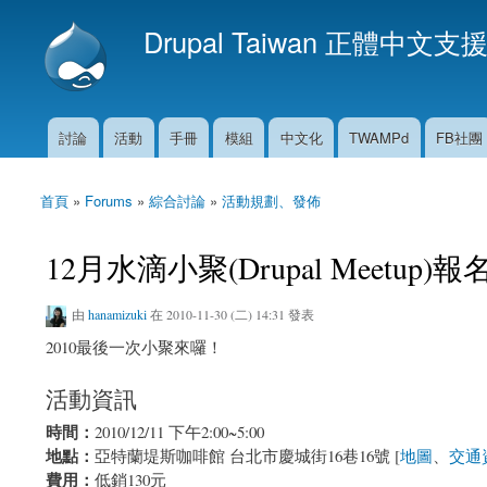
Drupal Taiwan 正體中文支
討論
活動
手冊
模組
中文化
TWAMPd
FB社團
主選單
首頁
»
Forums
»
綜合討論
»
活動規劃、發佈
您在這裡
12月水滴小聚(Drupal Meetup)報
由
hanamizuki
在 2010-11-30 (二) 14:31 發表
2010最後一次小聚來囉！
活動資訊
時間：
2010/12/11 下午2:00~5:00
地點：
亞特蘭堤斯咖啡館 台北市慶城街16巷16號 [
地圖
、
交通
費用：
低銷130元