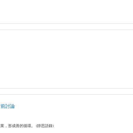
p)行前討論
，形成善的循環。 (靜思語錄)