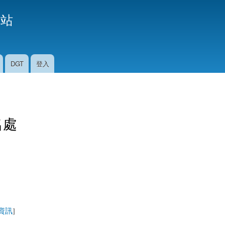
移
援站
至
主
內
容
DGT
登入
名處
資訊
]