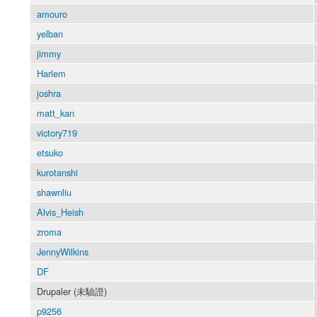
amouro
yelban
jimmy
Harlem
joshra
matt_kan
victory719
etsuko
kurotanshi
shawnliu
Alvis_Heish
zroma
JennyWilkins
DF
Drupaler (未驗證)
p9256