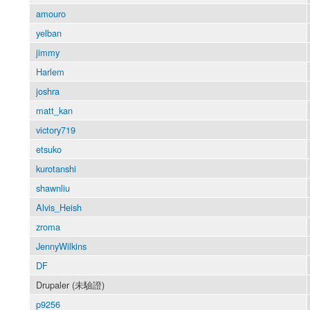
amouro
yelban
jimmy
Harlem
joshra
matt_kan
victory719
etsuko
kurotanshi
shawnliu
Alvis_Heish
zroma
JennyWilkins
DF
Drupaler (未驗證)
p9256