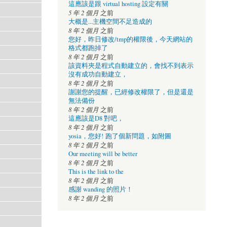
這應該是跟 virtual hosting 設定有關
5 年 2 個月
之前
大概是...主機空間不足造成的
8 年 2 個月
之前
您好，昨日修改/tmp的權限後，今天網站的
格式都跑掉了
8 年 2 個月
之前
該資料夾是程式自動建立的，會找不到表示
沒有成功自動建立，
8 年 2 個月
之前
謝謝您的提醒，已經修改權限了，但是還是
無法備份
8 年 2 個月
之前
這應該是D8 對吧，
8 年 2 個月
之前
yosia，您好! 跑了個新問題，如附圖
8 年 2 個月
之前
Our meeting will be better
8 年 2 個月
之前
This is the link to the
8 年 2 個月
之前
感謝 wanding 的照片！
8 年 2 個月
之前