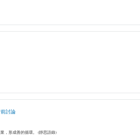
p)行前討論
，形成善的循環。 (靜思語錄)