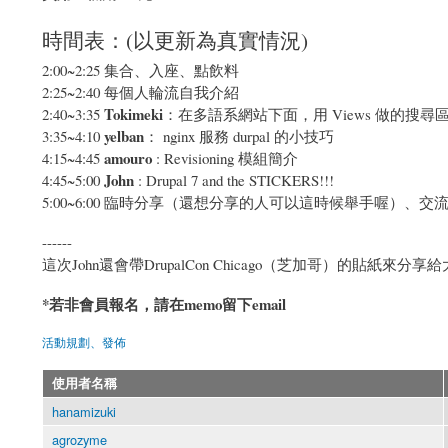
時間表：(以更新為真實情況)
2:00~2:25 集合、入座、點飲料
2:25~2:40 每個人輪流自我介紹
Tokimeki
2:40~3:35
：在多語系網站下面，用 Views 做的搜
yelban
3:35~4:10
： nginx 服務 durpal 的小技巧
amouro
4:15~4:45
: Revisioning 模組簡介
John
4:45~5:00
: Drupal 7 and the STICKERS!!!
5:00~6:00 臨時分享（還想分享的人可以這時候舉手喔）、交
------
這次John還會帶DrupalCon Chicago（芝加哥）的貼紙來分享
*若非會員報名，請在memo留下email
活動規劃、發佈
使用者名稱
hanamizuki
agrozyme