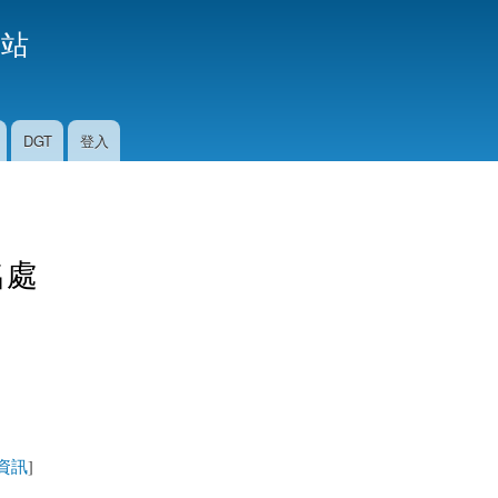
移
援站
至
主
內
容
DGT
登入
名處
資訊
]