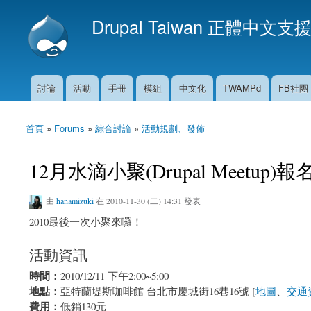
Drupal Taiwan 正體中文支
討論
活動
手冊
模組
中文化
TWAMPd
FB社團
主選單
首頁
»
Forums
»
綜合討論
»
活動規劃、發佈
您在這裡
12月水滴小聚(Drupal Meetup)報
由
hanamizuki
在 2010-11-30 (二) 14:31 發表
2010最後一次小聚來囉！
活動資訊
時間：
2010/12/11 下午2:00~5:00
地點：
亞特蘭堤斯咖啡館 台北市慶城街16巷16號 [
地圖
、
交通
費用：
低銷130元