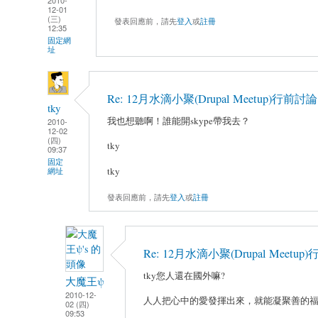
12-01
(三)
發表回應前，請先
登入
或
註冊
12:35
固定網
址
Re: 12月水滴小聚(Drupal Meetup)行前討論
tky
我也想聽啊！誰能開skype帶我去？
2010-
12-02
(四)
tky
09:37
固定
tky
網址
發表回應前，請先
登入
或
註冊
Re: 12月水滴小聚(Drupal Meetu
tky您人還在國外嘛?
大魔王ψ
2010-12-
人人把心中的愛發揮出來，就能凝聚善的福業
02 (四)
09:53