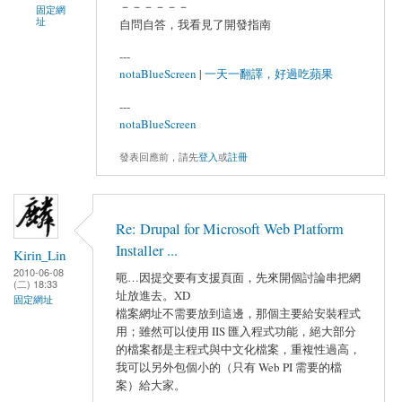
－－－－－－
固定網
址
自問自答，我看見了開發指南
---
notaBlueScreen
|
一天一翻譯，好過吃蘋果
---
notaBlueScreen
發表回應前，請先
登入
或
註冊
Re: Drupal for Microsoft Web Platform
Installer ...
Kirin_Lin
2010-06-08
呃…因提交要有支援頁面，先來開個討論串把網
(二) 18:33
址放進去。XD
固定網址
檔案網址不需要放到這邊，那個主要給安裝程式
用；雖然可以使用 IIS 匯入程式功能，絕大部分
的檔案都是主程式與中文化檔案，重複性過高，
我可以另外包個小的（只有 Web PI 需要的檔
案）給大家。