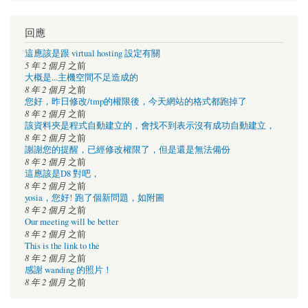
回應
這應該是跟 virtual hosting 設定有關
5 年 2 個月
之前
大概是...主機空間不足造成的
8 年 2 個月
之前
您好，昨日修改/tmp的權限後，今天網站的格式都跑掉了
8 年 2 個月
之前
該資料夾是程式自動建立的，會找不到表示沒有成功自動建立，
8 年 2 個月
之前
謝謝您的提醒，已經修改權限了，但是還是無法備份
8 年 2 個月
之前
這應該是D8 對吧，
8 年 2 個月
之前
yosia，您好! 跑了個新問題，如附圖
8 年 2 個月
之前
Our meeting will be better
8 年 2 個月
之前
This is the link to the
8 年 2 個月
之前
感謝 wanding 的照片！
8 年 2 個月
之前