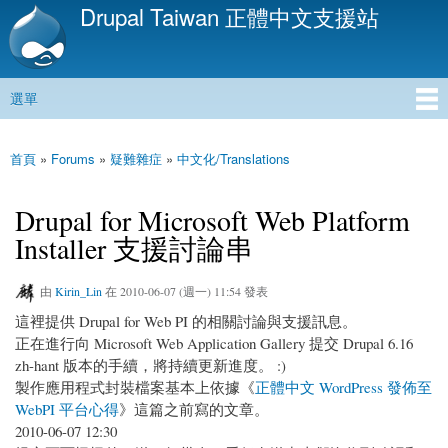
Drupal Taiwan 正體中文支援站
移
至
主
內
選單
容
主選單
首頁
»
Forums
»
疑難雜症
»
中文化/Translations
您在這裡
Drupal for Microsoft Web Platform
Installer 支援討論串
由
Kirin_Lin
在 2010-06-07 (週一) 11:54 發表
這裡提供 Drupal for Web PI 的相關討論與支援訊息。
正在進行向 Microsoft Web Application Gallery 提交 Drupal 6.16
zh-hant 版本的手續，將持續更新進度。 :)
製作應用程式封裝檔案基本上依據《
正體中文 WordPress 發佈至
WebPI 平台心得
》這篇之前寫的文章。
2010-06-07 12:30