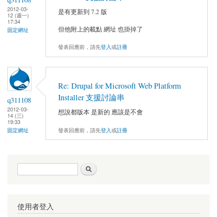
2012-03-
是有更新到 7.2 版
12 (週一)
17:34
但他附上的載點 網址 也掛掉了
固定網址
發表回應前，請先
登入
或
註冊
Re: Drupal for Microsoft Web Platform
Installer 支援討論串
q311108
2012-03-
想說都版本 是新的 應該是不會
14 (三)
19:33
發表回應前，請先
登入
或
註冊
固定網址
搜尋表單
搜尋
使用者登入