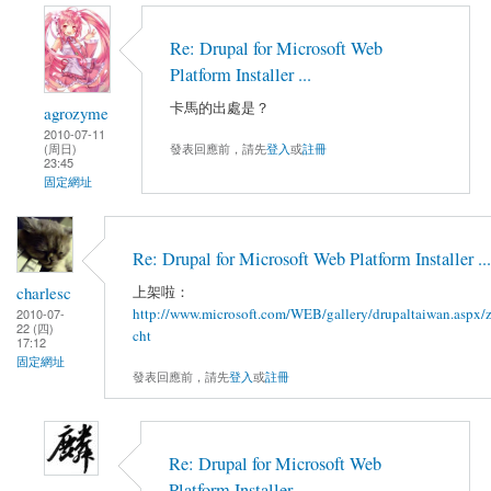
Re: Drupal for Microsoft Web
Platform Installer ...
卡馬的出處是？
agrozyme
2010-07-11
發表回應前，請先
登入
或
註冊
(周日)
23:45
固定網址
Re: Drupal for Microsoft Web Platform Installer ...
charlesc
上架啦：
http://www.microsoft.com/WEB/gallery/drupaltaiwan.aspx/
2010-07-
22 (四)
cht
17:12
固定網址
發表回應前，請先
登入
或
註冊
Re: Drupal for Microsoft Web
Platform Installer ...