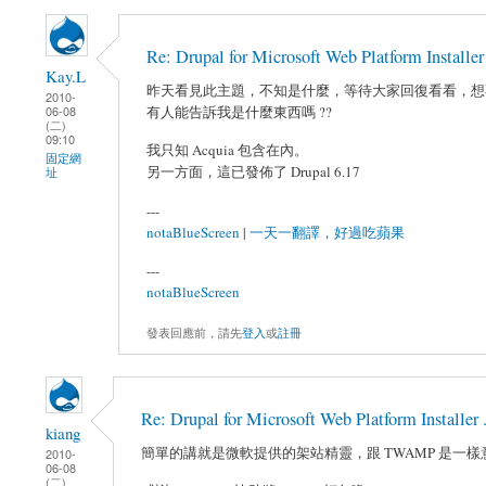
Re: Drupal for Microsoft Web Platform Installer 
Kay.L
昨天看見此主題，不知是什麼，等待大家回復看看，想
2010-
有人能告訴我是什麼東西嗎 ??
06-08
(二)
09:10
我只知 Acquia 包含在內。
固定網
另一方面，這已發佈了 Drupal 6.17
址
---
notaBlueScreen
|
一天一翻譯，好過吃蘋果
---
notaBlueScreen
發表回應前，請先
登入
或
註冊
Re: Drupal for Microsoft Web Platform Installer .
kiang
簡單的講就是微軟提供的架站精靈，跟 TWAMP 是一樣
2010-
06-08
(二)