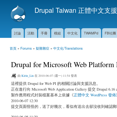
Drupal Taiwan 正體中文支
討論
活動
手冊
模組
中文化
TWAMPd
FB社團
主選單
首頁
»
Forums
»
疑難雜症
»
中文化/Translations
您在這裡
Drupal for Microsoft Web Platfo
由
Kirin_Lin
在 2010-06-07 (週一) 11:54 發表
這裡提供 Drupal for Web PI 的相關討論與支援訊息。
正在進行向 Microsoft Web Application Gallery 提交 Drupa
製作應用程式封裝檔案基本上依據《
正體中文 WordPress 發
2010-06-07 12:30
提交頁面怪怪的，送了好幾次，看似有送出去卻沒收到確認郵件
2010-06-08 11:30