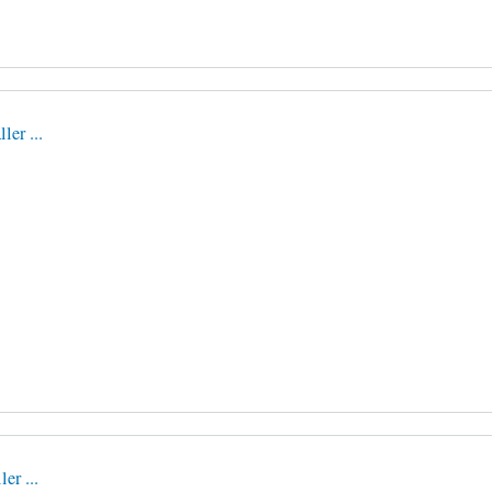
ler ...
er ...