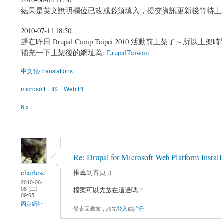
結果是英文說明欄位已改成必須填入，提交資訊更新後等待上架（p
2010-07-11 18:50
趕在昨日 Drupal Camp Taipei 2010 活動前上架了～所
補充一下上架後的網址為:
DrupalTaiwan
中文化/Translations
microsoft
IIS
Web PI
6.x
Re: Drupal for Microsoft Web Platform Installe
charlesc
推薦到首頁 :)
2010-06-
08 (二)
檔案可以先放在這邊嗎？
09:05
固定網址
發表回應前，請先
登入
或
註冊