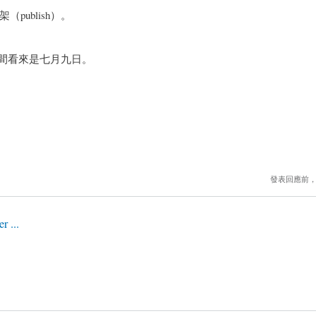
ublish）。
以上架時間看來是七月九日。
發表回應前
r ...