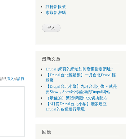
註冊新帳號
索取新密碼
最新文章
Drupal8網頁的網址如何變更指定網址?
【Drupal台北輕鬆聚】一月台北Drupal輕
，請先
登入
或
註冊
鬆聚
【Drupal台北小聚】九月台北小聚～就是
要Show，Show出你酷炫的Drupal網站
（最佳的）繁體/簡體中文切換配方
【6月份Drupal台北小聚】淺談建立
Drupal的各種運行環境
回應