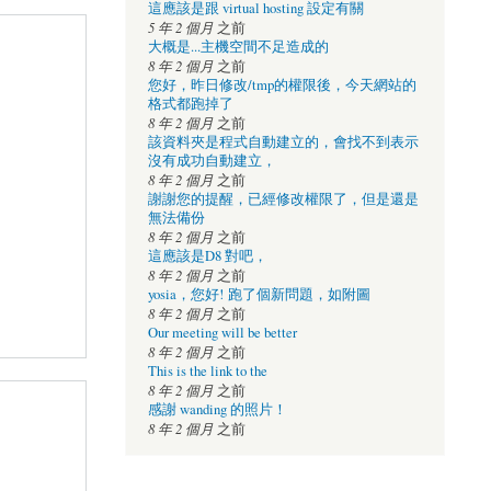
這應該是跟 virtual hosting 設定有關
5 年 2 個月
之前
大概是...主機空間不足造成的
8 年 2 個月
之前
您好，昨日修改/tmp的權限後，今天網站的
格式都跑掉了
8 年 2 個月
之前
該資料夾是程式自動建立的，會找不到表示
沒有成功自動建立，
8 年 2 個月
之前
謝謝您的提醒，已經修改權限了，但是還是
無法備份
8 年 2 個月
之前
這應該是D8 對吧，
8 年 2 個月
之前
yosia，您好! 跑了個新問題，如附圖
8 年 2 個月
之前
Our meeting will be better
8 年 2 個月
之前
This is the link to the
8 年 2 個月
之前
感謝 wanding 的照片！
8 年 2 個月
之前