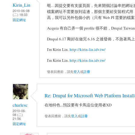
Kirin_Lin
呃…因提交要有支援頁面，先來開個討論串把網址
2010-06-08
檔案網址不需要放到這邊，那個主要給安裝程式用；
(二) 18:33
高，我可以另外包個小的（只有 Web PI 需要的檔
固定網址
Acquia 有自己弄一個 profile 很不錯，Drupal 
Drupal 6.17 剛好在做完 6.16 之後發佈，
I'm Kirin Lin.
http://kirin-lin.idv.tw/
I'm Kirin Lin.
http://kirin-lin.idv.tw/
發表回應前，請先
登入
或
註冊
Re: Drupal for Microsoft Web Platform Installe
charlesc
在地特色...預設要有卡馬這位使用者XD
2010-06-
08 (二)
發表回應前，請先
登入
或
註冊
21:56
固定網址