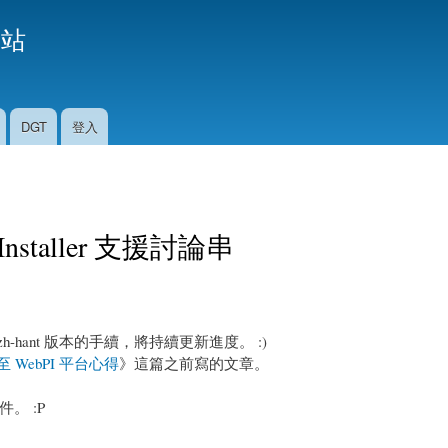
移
援站
至
主
內
容
DGT
登入
rm Installer 支援討論串
l 6.16 zh-hant 版本的手續，將持續更新進度。 :)
佈至 WebPI 平台心得
》這篇之前寫的文章。
。 :P