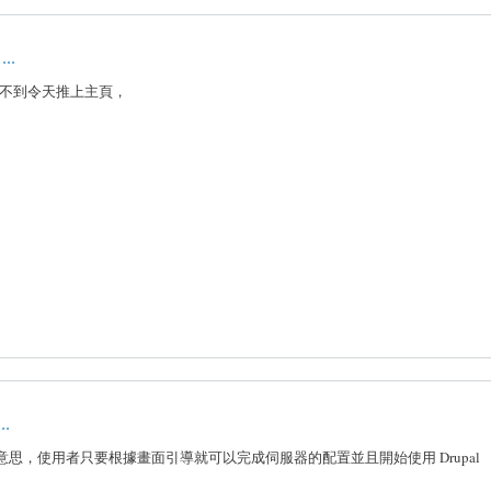
...
不到令天推上主頁，
..
意思，使用者只要根據畫面引導就可以完成伺服器的配置並且開始使用 Drupal