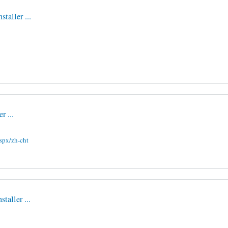
taller ...
r ...
spx/zh-cht
taller ...