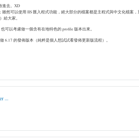
放進去。XD
雖然可以使用 IIS 匯入程式功能，絕大部分的檔案都是主程式與中文化檔案，
案）給大家。
Taiwan 也可以考慮做一個含有在地特色的 profile 版本出來。
不急著馬上做 6.17 的發佈版本（純粹是個人想試試看發佈更新版流程）。
r ...