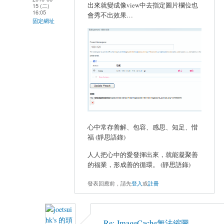
出來就變成像view中去指定圖片欄位也
15 (二)
16:05
會秀不出效果…
固定網址
心中常存善解、包容、感思、知足、惜
福 (靜思語錄)
人人把心中的愛發揮出來，就能凝聚善
的福業，形成善的循環。 (靜思語錄)
發表回應前，請先
登入
或
註冊
Re: ImageCache無法縮圖