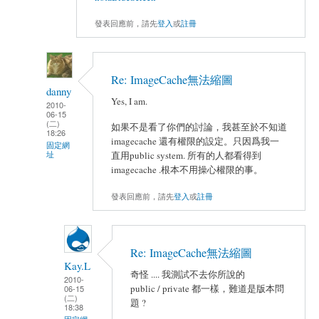
發表回應前，請先
登入
或
註冊
Re: ImageCache無法縮圖
danny
Yes, I am.
2010-
06-15
(二)
如果不是看了你們的討論，我甚至於不知道
18:26
imagecache 還有權限的設定。只因爲我一
固定網
址
直用public system. 所有的人都看得到
imagecache .根本不用操心權限的事。
發表回應前，請先
登入
或
註冊
Re: ImageCache無法縮圖
Kay.L
奇怪 .... 我測試不去你所說的
2010-
public / private 都一樣，難道是版本問
06-15
(二)
題 ?
18:38