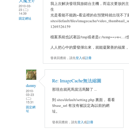
大魔王ψ
我上次解決發現我放錯台主機，而這次要放的主
2010-03-
生
23 (二)
14:39
光是看能不能跑~看這裡的在預覽時就出現不了圖
固定網址
sites/default/files/imagecache/video_thumbnail
1269326159
檔案系統也試著設/tmp或者是c:/temp~~>w<…(
人人把心中的愛發揮出來，就能凝聚善的福業，形
發表回應前，請先
登入
或
註冊
Re: ImageCache無法縮圖
danny
那現在就死馬當活馬醫了 ...
2010-
03-23
(二)
到 sites/default/setting.php 裏面， 看看
15:31
$base_url 有沒有被設定為以前的網
固定網
址
址。
發表回應前，請先
登入
或
註冊