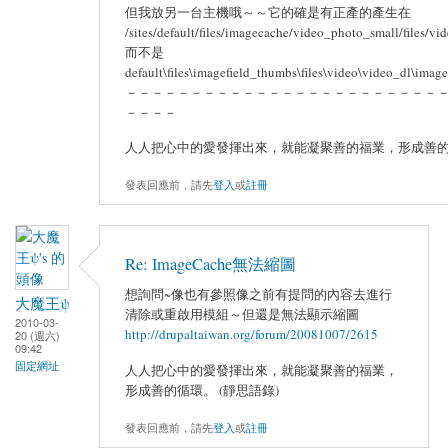
但我放另一台主機哦～～它的確是有正產的產生在
/sites/default/files/imagecache/video_photo_small/files/v
而不是
default\files\imagefield_thumbs\files\video\video_dl
－－－－－－－－－－－－－－－－－－－－－－－－
－－－－
人人把心中的愛發揮出來，就能凝聚善的福業，形成善的循
發表回應前，請先
登入
或
註冊
Re: ImageCache無法縮圖
想詢問~像也有參照像之前有提問的內容去進行
大魔王ψ
清除或重啟用模組～但還是無法顯示縮圖
2010-03-
http://drupaltaiwan.org/forum/20081007/2615
20 (週六)
09:42
固定網址
人人把心中的愛發揮出來，就能凝聚善的福業，
形成善的循環。 (靜思語錄)
發表回應前，請先
登入
或
註冊