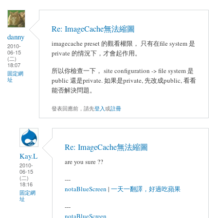
Re: ImageCache無法縮圖
danny
imagecache preset 的觀看權限， 只有在file system 是
2010-
06-15
private 的情況下，才會起作用。
(二)
18:07
所以你檢查一下， site configuration -> file system 是
固定網
址
public 還是private. 如果是private, 先改成public, 看看
能否解決問題。
發表回應前，請先
登入
或
註冊
Re: ImageCache無法縮圖
Kay.L
are you sure ??
2010-
06-15
(二)
---
18:16
notaBlueScreen
|
一天一翻譯，好過吃蘋果
固定網
址
---
notaBlueScreen