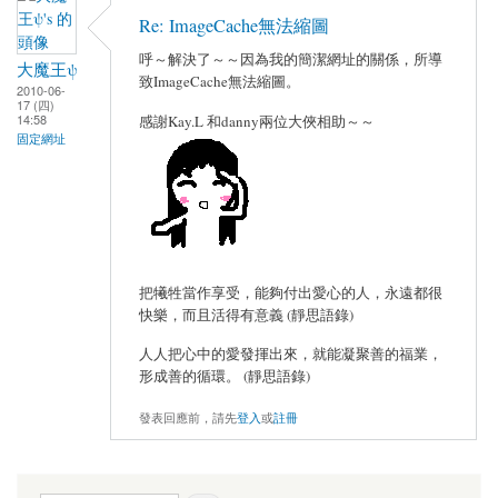
Re: ImageCache無法縮圖
呼～解決了～～因為我的簡潔網址的關係，所導
大魔王ψ
致ImageCache無法縮圖。
2010-06-
17 (四)
14:58
感謝Kay.L 和danny兩位大俠相助～～
固定網址
把犧牲當作享受，能夠付出愛心的人，永遠都很
快樂，而且活得有意義 (靜思語錄)
人人把心中的愛發揮出來，就能凝聚善的福業，
形成善的循環。 (靜思語錄)
發表回應前，請先
登入
或
註冊