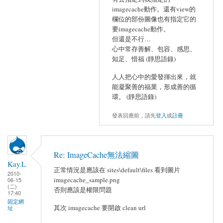
imagecache動作。還有view的
欄位的部份圖像也有指定它的
要imagecache動作。
但還是不行…
心中常存善解、包容、感思、
知足、惜福 (靜思語錄)
人人把心中的愛發揮出來，就
能凝聚善的福業，形成善的循
環。 (靜思語錄)
發表回應前，請先
登入
或
註冊
Re: ImageCache無法縮圖
Kay.L
正常情況是應該在 sites\default\files 看到圖片
2010-
imagecache_sample.png
06-15
(二)
否則應該是權限問題
17:40
固定網
其次 imagecache 要開啟 clean url
址