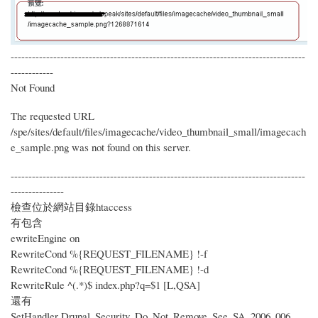
-----------------------------------------------------------------------------------
------------
Not Found
The requested URL
/spe/sites/default/files/imagecache/video_thumbnail_small/imagecach
e_sample.png was not found on this server.
-----------------------------------------------------------------------------------
---------------
檢查位於網站目錄htaccess
有包含
ewriteEngine on
RewriteCond %{REQUEST_FILENAME} !-f
RewriteCond %{REQUEST_FILENAME} !-d
RewriteRule ^(.*)$ index.php?q=$1 [L,QSA]
還有
SetHandler Drupal_Security_Do_Not_Remove_See_SA_2006_006