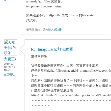
/sites/default/files 試試看。
temporary directory ->/tmp
如果還是不行，將public 改成 private 的file system
試試看。
發表回應前，請先
登入
或
註冊
Re: ImageCache無法縮圖
還是不行說
大魔王ψ
2010-03-
我是發覺像縮圖它有產生出來～其實有產生出來
19 (週五)
16:56
但是是放在default\files\imagefield_thumbs\files\video\v
固定網址
下～
然而利不出圖的部份我看了一下路徑～～是秀以下路徑
但縮圖並不能指定路徑～～～想詢問是不是ｐｈｐ還是
什麼路徑的關係才會變成這樣
/sites/default/files/imagecache/video_photo_small/files/v
－－－－－－－－－－－－－－－－－－－－－－－－
－－－－－－