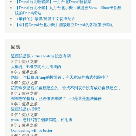
【Drupal台北輕鬆聚】一月台北Drupal輕鬆聚
【Drupal台北小聚】九月台北小聚～就是要Show，Show出你酷
炫的Drupal網站
（最佳的）繁體/簡體中文切換配方
【6月份Drupal台北小聚】淺談建立Drupal的各種運行環境
回應
這應該是跟 virtual hosting 設定有關
5 年 2 個月
之前
大概是...主機空間不足造成的
8 年 2 個月
之前
您好，昨日修改/tmp的權限後，今天網站的格式都跑掉了
8 年 2 個月
之前
該資料夾是程式自動建立的，會找不到表示沒有成功自動建立，
8 年 2 個月
之前
謝謝您的提醒，已經修改權限了，但是還是無法備份
8 年 2 個月
之前
這應該是D8 對吧，
8 年 2 個月
之前
yosia，您好! 跑了個新問題，如附圖
8 年 2 個月
之前
Our meeting will be better
8 年 2 個月
之前