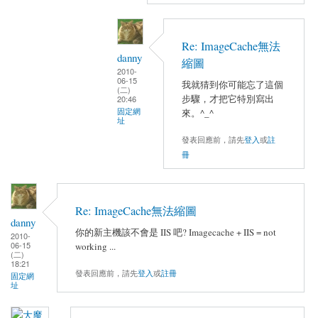
Re: ImageCache無法
danny
縮圖
2010-
06-15
我就猜到你可能忘了這個
(二)
步驟，才把它特別寫出
20:46
固定網
來。^_^
址
發表回應前，請先
登入
或
註
冊
Re: ImageCache無法縮圖
danny
你的新主機該不會是 IIS 吧? Imagecache + IIS = not
2010-
06-15
working ...
(二)
18:21
發表回應前，請先
登入
或
註冊
固定網
址