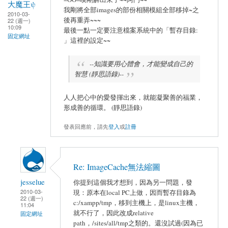
大魔王ψ
我剛將全部images的部份相關模組全部移掉~之
2010-03-
後再重弄~~~
22 (週一)
10:09
最後一點一定要注意檔案系統中的「暫存目錄:
固定網址
」這裡的設定~~
--知識要用心體會，才能變成自己的
智慧 (靜思語錄)--
人人把心中的愛發揮出來，就能凝聚善的福業，
形成善的循環。 (靜思語錄)
發表回應前，請先
登入
或
註冊
Re: ImageCache無法縮圖
jesselue
你提到這個我才想到，因為另一問題，發
2010-03-
現：原本在local PC上做，因而暫存目錄為
22 (週一)
c:/xampp/tmp，移到主機上，是linux主機，
11:04
就不行了，因此改成relative
固定網址
path，/sites/all/tmp之類的。還沒試過(因為已