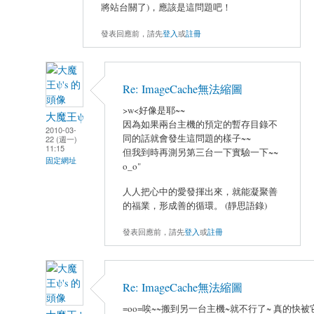
將站台關了)，應該是這問題吧！
發表回應前，請先
登入
或
註冊
Re: ImageCache無法縮圖
>w<好像是耶~~
大魔王ψ
因為如果兩台主機的預定的暫存目錄不
2010-03-
同的話就會發生這問題的樣子~~
22 (週一)
11:15
但我到時再測另第三台一下實驗一下~~
固定網址
o_o"
人人把心中的愛發揮出來，就能凝聚善
的福業，形成善的循環。 (靜思語錄)
發表回應前，請先
登入
或
註冊
Re: ImageCache無法縮圖
=oo=唉~~搬到另一台主機~就不行了~ 真的快被