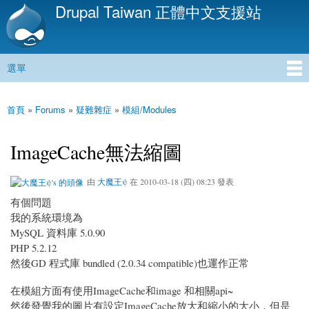
Drupal Taiwan 正體中文支援站
移
至
主
內
選單
容
主選單
首頁
»
Forums
»
疑難雜症
»
模組/Modules
您在這裡
ImageCache無法縮圖
由
大魔王ψ
在 2010-03-18 (四) 08:23 發表
有個問題
我的系統環境為
MySQL 資料庫 5.0.90
PHP 5.2.12
然後GD 程式庫 bundled (2.0.34 compatible)也運作正常
在模組方面有使用ImageCache和image 和相關api~
然後發覺我的圖片有設定ImageCache放大和縮小的大小，但是