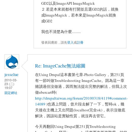
GD2以及ImageAPI ImageMagick
２ 若是本來就都有打開並且選GD2的話，就換
成ImageMagick，若本來是ImageMagick就換
成GD2
我也不清楚為什麼..........
發表回應前，請先
登入
或
註冊
Re: ImageCache無法縮圖
jesselue
在Using Drupal這本書第七章-Photo Gallery，第251頁
2010-03-
有一節叫做Troubleshooting ImageCache。因為這一章
23 (二)
雖讀過但沒做過，因而無法提出完整的解法，但我上次
19:07
做ubercart時(
固定網址
http://drupaltaiwan.org/forum/20100318/4119#comment-
14089
)也遇上問題，曾片段去解了一下，暫時ok，幾
天後在主機上又出問題(localhost完全ok)，表示沒徹底
解決，因該站是實驗性質，就沒再去管它。
今天再翻回Using Drupal第251頁Troubleshooting