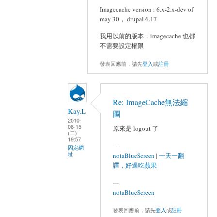
Imagecache version : 6.x-2.x-dev of
may 30， drupal 6.17
我用以前的版本，imagecache 也都
不需要設定權限
發表回應前，請先
登入
或
註冊
Re: ImageCache無法縮
Kay.L
圖
2010-
06-15
原來是 logout 了
(二)
19:57
---
固定網
址
notaBlueScreen
|
一天一翻
譯，好過吃蘋果
---
notaBlueScreen
發表回應前，請先
登入
或
註冊