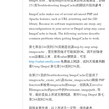
ImageCache，發現imagecache這東西有其複雜度，抄錄
251頁Troubleshooting ImageCache的開頭片段供參考：
ImageCache makes use of several advanced PHP and
Apache features, such as URL rewritting and the GD
library. Because its software requirements are steep, any
misconfiguration in your server or Drupal setup may cause
ImageCache to break. The following sections describe
common problems when getting ImageCache to work.
第七章自244頁到256頁都是在講step-by-step setup
imagecache，需完整照做才可能保證OK。因不好隨便
scan該書貼上來，若有safari瀏覽器，可至
http://safari.oreilly.com
免費線上閱讀，或到天瓏書局翻
看Using Drupal 第七章244頁到256頁。
在第251頁的Troubleshooting ImageCache它提供了
imagecache_create_url()及theme_imagecache()兩個 PHP
function來檢查imagecache的image，但因為又involve
到imagecache的preset中的Presetname, imagepath...等
等，最好是如上所述完整閱讀、實作Using Drupal 第七
章244頁到256頁。
因我未實作過，以上所述不一定對，僅供參考。