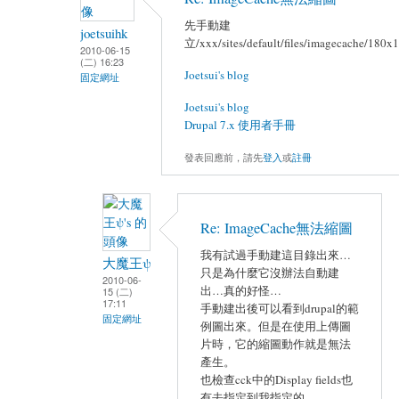
先手動建
joetsuihk
立/xxx/sites/default/files/imagecache/180x
2010-06-15
(二) 16:23
Joetsui's blog
固定網址
Joetsui's blog
Drupal 7.x 使用者手冊
發表回應前，請先
登入
或
註冊
Re: ImageCache無法縮圖
我有試過手動建這目錄出來…
大魔王ψ
只是為什麼它沒辦法自動建
2010-06-
出…真的好怪…
15 (二)
17:11
手動建出後可以看到drupal的範
固定網址
例圖出來。但是在使用上傳圖
片時，它的縮圖動作就是無法
產生。
也檢查cck中的Display fields也
有去指定到我指定的