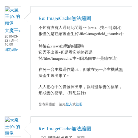
Re: ImageCache無法縮圖
不知有沒有人遇到此問題~~ (>w<…找不到原因)
大魔王ψ
很怪的是它縮圖產生於\files\imagefield_thumbs中
2010-03-
~
22 (週一)
10:00
然後在views出我的縮圖時
固定網址
它秀不出圖~但是看它的路徑是
於/files/imagecache/中~(因為圖並不是縮在這)
在另一台主機運作是ok，但放在另一台主機就無
法產生圖出來了~
人人把心中的愛發揮出來，就能凝聚善的福業，
形成善的循環。 (靜思語錄)
發表回應前，請先
登入
或
註冊
Re: ImageCache無法縮圖
=OO=噗剛解出來了~~阿門~~