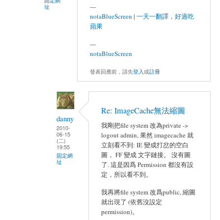
固定網
---
址
notaBlueScreen
|
一天一翻譯，好過吃
蘋果
---
notaBlueScreen
發表回應前，請先
登入
或
註冊
Re: ImageCache無法縮圖
danny
我剛把file system 改為private ->
2010-
06-15
logout admin, 果然 imagecache 就
(二)
立刻看不到: IE 變成打岔的空白
19:55
圖， FF 變成 文字鏈接。 沒有圖
固定網
址
了. 這是因爲 Permission 都沒有設
定，所以看不到。
我再將file system 改爲public, 縮圖
就出現了 (依舊沒設定
permission)。