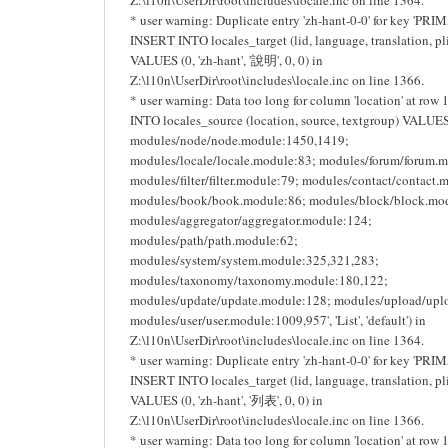
* user warning: Duplicate entry 'zh-hant-0-0' for key 'PRI
INSERT INTO locales_target (lid, language, translation, pli
VALUES (0, 'zh-hant', '說明', 0, 0) in
Z:\l10n\UserDir\root\includes\locale.inc on line 1366.
* user warning: Data too long for column 'location' at row
INTO locales_source (location, source, textgroup) VALUES 
modules/node/node.module:1450,1419;
modules/locale/locale.module:83; modules/forum/forum.
modules/filter/filter.module:79; modules/contact/contact.
modules/book/book.module:86; modules/block/block.mo
modules/aggregator/aggregator.module:124;
modules/path/path.module:62;
modules/system/system.module:325,321,283;
modules/taxonomy/taxonomy.module:180,122;
modules/update/update.module:128; modules/upload/upl
modules/user/user.module:1009,957', 'List', 'default') in
Z:\l10n\UserDir\root\includes\locale.inc on line 1364.
* user warning: Duplicate entry 'zh-hant-0-0' for key 'PRI
INSERT INTO locales_target (lid, language, translation, pli
VALUES (0, 'zh-hant', '列表', 0, 0) in
Z:\l10n\UserDir\root\includes\locale.inc on line 1366.
* user warning: Data too long for column 'location' at row