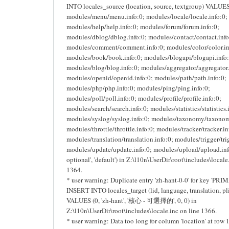
INTO locales_source (location, source, textgroup) VALUES 
modules/menu/menu.info:0; modules/locale/locale.info:0;
modules/help/help.info:0; modules/forum/forum.info:0;
modules/dblog/dblog.info:0; modules/contact/contact.info
modules/comment/comment.info:0; modules/color/color.in
modules/book/book.info:0; modules/blogapi/blogapi.info:
modules/blog/blog.info:0; modules/aggregator/aggregator.
modules/openid/openid.info:0; modules/path/path.info:0;
modules/php/php.info:0; modules/ping/ping.info:0;
modules/poll/poll.info:0; modules/profile/profile.info:0;
modules/search/search.info:0; modules/statistics/statistics.
modules/syslog/syslog.info:0; modules/taxonomy/taxonom
modules/throttle/throttle.info:0; modules/tracker/tracker.in
modules/translation/translation.info:0; modules/trigger/trig
modules/update/update.info:0; modules/upload/upload.info:
optional', 'default') in Z:\l10n\UserDir\root\includes\locale
1364.
* user warning: Duplicate entry 'zh-hant-0-0' for key 'PRI
INSERT INTO locales_target (lid, language, translation, pli
VALUES (0, 'zh-hant', '核心 - 可選擇的', 0, 0) in
Z:\l10n\UserDir\root\includes\locale.inc on line 1366.
* user warning: Data too long for column 'location' at row