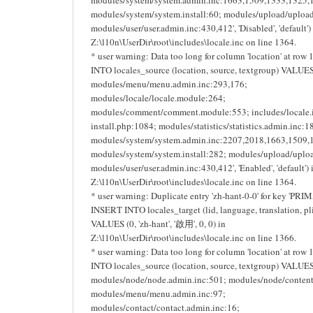
modules/system/system.install:60; modules/upload/uploa
modules/user/user.admin.inc:430,412', 'Disabled', 'default')
Z:\l10n\UserDir\root\includes\locale.inc on line 1364.
* user warning: Data too long for column 'location' at row
INTO locales_source (location, source, textgroup) VALUES 
modules/menu/menu.admin.inc:293,176;
modules/locale/locale.module:264;
modules/comment/comment.module:553; includes/locale.
install.php:1084; modules/statistics/statistics.admin.inc:1
modules/system/system.admin.inc:2207,2018,1663,1509,
modules/system/system.install:282; modules/upload/uplo
modules/user/user.admin.inc:430,412', 'Enabled', 'default') 
Z:\l10n\UserDir\root\includes\locale.inc on line 1364.
* user warning: Duplicate entry 'zh-hant-0-0' for key 'PRI
INSERT INTO locales_target (lid, language, translation, pli
VALUES (0, 'zh-hant', '啟用', 0, 0) in
Z:\l10n\UserDir\root\includes\locale.inc on line 1366.
* user warning: Data too long for column 'location' at row
INTO locales_source (location, source, textgroup) VALUES 
modules/node/node.admin.inc:501; modules/node/content
modules/menu/menu.admin.inc:97;
modules/contact/contact.admin.inc:16;