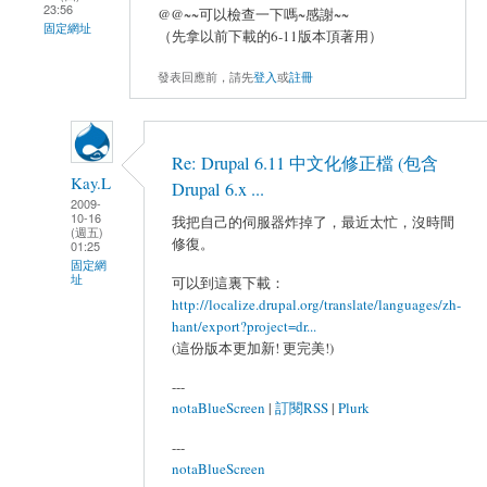
23:56
@@~~可以檢查一下嗎~感謝~~
固定網址
（先拿以前下載的6-11版本頂著用）
發表回應前，請先
登入
或
註冊
Re: Drupal 6.11 中文化修正檔 (包含
Kay.L
Drupal 6.x ...
2009-
10-16
我把自己的伺服器炸掉了，最近太忙，沒時間
(週五)
修復。
01:25
固定網
址
可以到這裏下載：
http://localize.drupal.org/translate/languages/zh-
hant/export?project=dr...
(這份版本更加新! 更完美!)
---
notaBlueScreen
|
訂閱RSS
|
Plurk
---
notaBlueScreen