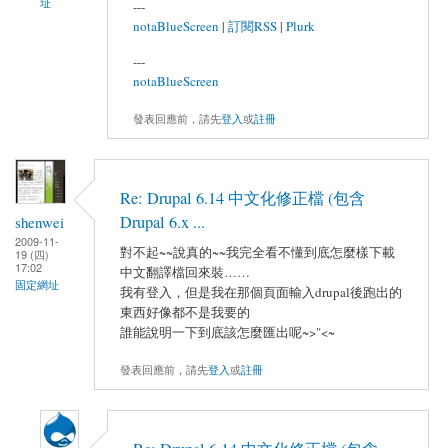
址
---
notaBlueScreen
|
訂閱RSS
|
Plurk
---
notaBlueScreen
發表回應前，請先
登入
或
註冊
Re: Drupal 6.14 中文化修正檔 (包含
Drupal 6.x ...
shenwei
2009-11-
對不起~~說真的~~我完全看不懂到底怎麼樣下載
19 (四)
17:02
中文翻譯檔回來裝……
固定網址
我有登入，但是我在那個頁面輸入drupal後跑出的
東西好像都不是我要的
誰能說明一下到底該怎麼匯出呢~>"<~
發表回應前，請先
登入
或
註冊