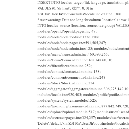
INSERT INTO locales_target (lid, language, translation, pli
VALUES (0, 'zh-hant', '操作', 0, 0) in
Z:\l10n\UserDir\root\includes\locale.inc on line 1366.
* user warning: Data too long for column 'location' at row
INTO locales_source (location, source, textgroup) VALUES 
modules/openid/openid.pages.inc:47;
modules/node/node.module:1536,1506;
modules/node/node.pages.inc:591,505,247;
modules/node/node.admin.inc:125; modules/node/content
modules/menu/menu.admin.inc:460,393,265;
modules/forum/forum.admin.inc:168,148,60,10;
modules/filter/filter.admin.inc:252;
modules/contact/contact.admin.inc:138;
modules/comment/comment.admin.inc:248;
modules/block/block.admin.inc:334;
modules/aggregator/aggregator.admin.inc:306,275,142,10
includes/locale.inc:920,403; modules/profile/profile.admi
modules/system/system.module:1525;
modules/taxonomy/taxonomy.admin.inc:877,842,749,720
modules/upload/upload.module:517; modules/user/user.a
modules/user/user.pages.inc:324,257; modules/user/user.m
'Delete', 'default') in Z:\l10n\UserDir\root\includes\locale.
* user warning: Duplicate entry 'zh-hant-0-0' for key 'PRI