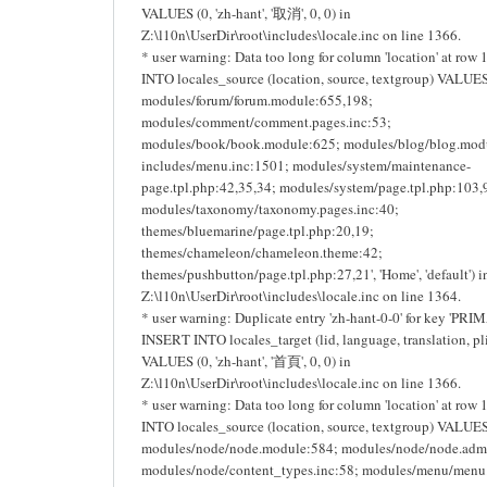
VALUES (0, 'zh-hant', '取消', 0, 0) in
Z:\l10n\UserDir\root\includes\locale.inc on line 1366.
* user warning: Data too long for column 'location' at row
INTO locales_source (location, source, textgroup) VALUES 
modules/forum/forum.module:655,198;
modules/comment/comment.pages.inc:53;
modules/book/book.module:625; modules/blog/blog.mod
includes/menu.inc:1501; modules/system/maintenance-
page.tpl.php:42,35,34; modules/system/page.tpl.php:103,
modules/taxonomy/taxonomy.pages.inc:40;
themes/bluemarine/page.tpl.php:20,19;
themes/chameleon/chameleon.theme:42;
themes/pushbutton/page.tpl.php:27,21', 'Home', 'default') i
Z:\l10n\UserDir\root\includes\locale.inc on line 1364.
* user warning: Duplicate entry 'zh-hant-0-0' for key 'PRI
INSERT INTO locales_target (lid, language, translation, pli
VALUES (0, 'zh-hant', '首頁', 0, 0) in
Z:\l10n\UserDir\root\includes\locale.inc on line 1366.
* user warning: Data too long for column 'location' at row
INTO locales_source (location, source, textgroup) VALUES 
modules/node/node.module:584; modules/node/node.admi
modules/node/content_types.inc:58; modules/menu/menu