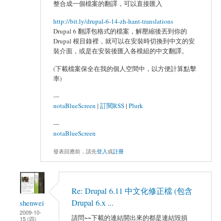
整合成一個檔案的翻譯，可以直接匯入
http://bit.ly/drupal-6-14-zh-hant-translations
Drupal 6 翻譯包格式的檔案，解壓縮後丟到你的
Drupal 根目錄裡，就可以在安裝時切換到中文的安
裝介面，或是在安裝後匯入各模組的中文翻譯。
(下載檔案保全在我的個人空間中，以方便計算點擊
率)
---
notaBlueScreen
|
訂閱RSS
|
Plurk
---
notaBlueScreen
發表回應前，請先
登入
或
註冊
Re: Drupal 6.11 中文化修正檔 (包含
Drupal 6.x ...
shenwei
2009-10-
請問~~下載的連結開出來的都是連結毀損
15 (四)