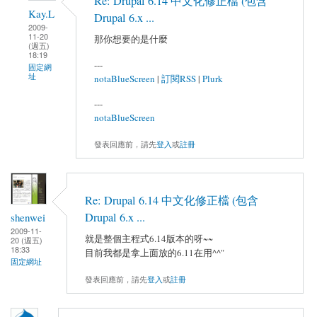
Re: Drupal 6.14 中文化修正檔 (包含
Kay.L
Drupal 6.x ...
2009-
11-20
那你想要的是什麼
(週五)
18:19
---
固定網
址
notaBlueScreen
|
訂閱RSS
|
Plurk
---
notaBlueScreen
發表回應前，請先
登入
或
註冊
Re: Drupal 6.14 中文化修正檔 (包含
Drupal 6.x ...
shenwei
2009-11-
就是整個主程式6.14版本的呀~~
20 (週五)
18:33
目前我都是拿上面放的6.11在用^^"
固定網址
發表回應前，請先
登入
或
註冊