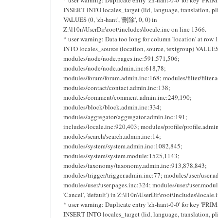
INSERT INTO locales_target (lid, language, translation, pli
VALUES (0, 'zh-hant', '刪除', 0, 0) in
Z:\l10n\UserDir\root\includes\locale.inc on line 1366.
* user warning: Data too long for column 'location' at row
INTO locales_source (location, source, textgroup) VALUES 
modules/node/node.pages.inc:591,571,506;
modules/node/node.admin.inc:618,78;
modules/forum/forum.admin.inc:168; modules/filter/filter.
modules/contact/contact.admin.inc:138;
modules/comment/comment.admin.inc:249,190;
modules/block/block.admin.inc:334;
modules/aggregator/aggregator.admin.inc:191;
includes/locale.inc:920,403; modules/profile/profile.admi
modules/search/search.admin.inc:14;
modules/system/system.admin.inc:1082,845;
modules/system/system.module:1525,1143;
modules/taxonomy/taxonomy.admin.inc:913,878,843;
modules/trigger/trigger.admin.inc:77; modules/user/user.a
modules/user/user.pages.inc:324; modules/user/user.modul
'Cancel', 'default') in Z:\l10n\UserDir\root\includes\locale.
* user warning: Duplicate entry 'zh-hant-0-0' for key 'PRI
INSERT INTO locales_target (lid, language, translation, pli