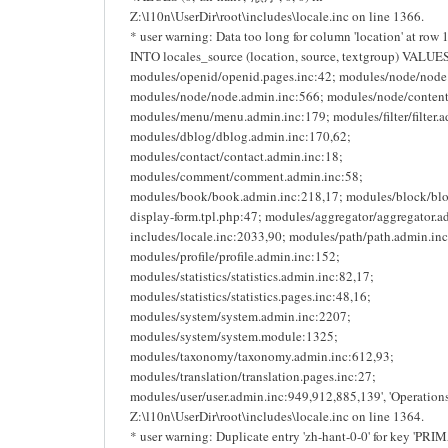
Z:\l10n\UserDir\root\includes\locale.inc on line 1366.
* user warning: Data too long for column 'location' at row
INTO locales_source (location, source, textgroup) VALUES 
modules/openid/openid.pages.inc:42; modules/node/node.
modules/node/node.admin.inc:566; modules/node/content
modules/menu/menu.admin.inc:179; modules/filter/filter.a
modules/dblog/dblog.admin.inc:170,62;
modules/contact/contact.admin.inc:18;
modules/comment/comment.admin.inc:58;
modules/book/book.admin.inc:218,17; modules/block/bl
display-form.tpl.php:47; modules/aggregator/aggregator.a
includes/locale.inc:2033,90; modules/path/path.admin.inc
modules/profile/profile.admin.inc:152;
modules/statistics/statistics.admin.inc:82,17;
modules/statistics/statistics.pages.inc:48,16;
modules/system/system.admin.inc:2207;
modules/system/system.module:1325;
modules/taxonomy/taxonomy.admin.inc:612,93;
modules/translation/translation.pages.inc:27;
modules/user/user.admin.inc:949,912,885,139', 'Operations',
Z:\l10n\UserDir\root\includes\locale.inc on line 1364.
* user warning: Duplicate entry 'zh-hant-0-0' for key 'PRI