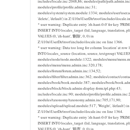
includes/locale.inc:2048,86; modules/path/path.admin.inc
modules/profile/profile.admin.inc:31;
modules/system/system.module:1334; modules/user/user.a
'delete', 'default') in Z:\l10n\UserDir\root\includes\locale.i
* user warning: Duplicate entry 'zh-hant-0-0' for key 'PRI
INSERT INTO locales_target (lid, language, translation, pli
VALUES (0, 'zh-hant', '刪除', 0, 0) in
Z:\l10n\UserDir\root\includes\locale.inc on line 1366.
* user warning: Data too long for column 'location' at row
INTO locales_source (location, source, textgroup) VALUES 
modules/node/node.module:1322; modules/menu/menu.m
modules/menu/menu.admin.inc:320,178;
modules/forum/forum.admin.inc:134,52;
modules/filter/filter.admin.inc:362; modules/contact/conta
modules/book/book.module:387; modules/book/book.adm
modules/block/block-admin-display-form.tpl.php:43;
includes/locale.inc:90; modules/profile/profile.admin.inc
modules/taxonomy/taxonomy.admin.inc:705,171,90;
modules/upload/upload.module:517', 'Weight', 'default') in
Z:\l10n\UserDir\root\includes\locale.inc on line 1364.
* user warning: Duplicate entry 'zh-hant-0-0' for key 'PRI
INSERT INTO locales_target (lid, language, translation, pli
VALUES (0, 'zh-hant', '順序', 0, 0) in