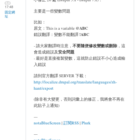
(三)
17:48
主要是一些變數問題
固定網
址
比如：
@ABC
原文：This is a variable
!ABC
錯誤翻譯：變數不能翻譯
不要隨便修改變數或刪除
- 請大家翻譯時注意，
，這
安全問題
會造成錯誤及
- 最好是直接複製變數，這就防止錯誤不小心造成輸
入錯誤
請到官方翻譯 SERVER 下載：
http://localize.drupal.org/translate/languages/zh-
hant/export
(除非有大變更，否則詞彙上的修正，我將會不再在
此貼子上通知)
---
notaBlueScreen
|
訂閱RSS
|
Plurk
---