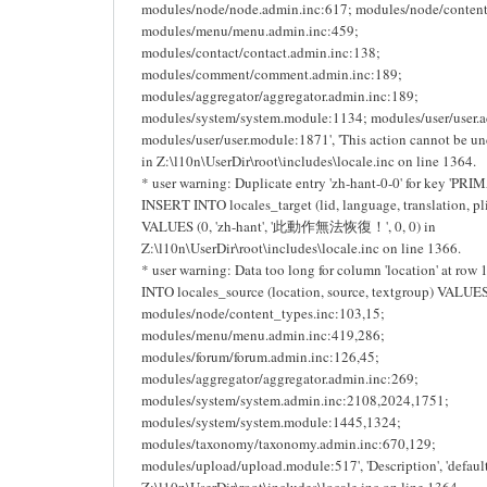
modules/node/node.admin.inc:617; modules/node/content
modules/menu/menu.admin.inc:459;
modules/contact/contact.admin.inc:138;
modules/comment/comment.admin.inc:189;
modules/aggregator/aggregator.admin.inc:189;
modules/system/system.module:1134; modules/user/user.a
modules/user/user.module:1871', 'This action cannot be undo
in Z:\l10n\UserDir\root\includes\locale.inc on line 1364.
* user warning: Duplicate entry 'zh-hant-0-0' for key 'PRI
INSERT INTO locales_target (lid, language, translation, pli
VALUES (0, 'zh-hant', '此動作無法恢復！', 0, 0) in
Z:\l10n\UserDir\root\includes\locale.inc on line 1366.
* user warning: Data too long for column 'location' at row
INTO locales_source (location, source, textgroup) VALUES 
modules/node/content_types.inc:103,15;
modules/menu/menu.admin.inc:419,286;
modules/forum/forum.admin.inc:126,45;
modules/aggregator/aggregator.admin.inc:269;
modules/system/system.admin.inc:2108,2024,1751;
modules/system/system.module:1445,1324;
modules/taxonomy/taxonomy.admin.inc:670,129;
modules/upload/upload.module:517', 'Description', 'default
Z:\l10n\UserDir\root\includes\locale.inc on line 1364.