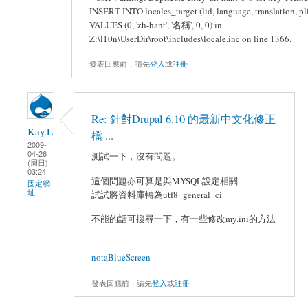
INSERT INTO locales_target (lid, language, translation, pli
VALUES (0, 'zh-hant', '名稱', 0, 0) in
Z:\l10n\UserDir\root\includes\locale.inc on line 1366.
發表回應前，請先
登入
或
註冊
Re: 針對Drupal 6.10 的最新中文化修正
Kay.L
檔 ...
2009-
04-26
測試一下，沒有問題。
(周日)
03:24
這個問題亦可算是與MYSQL設定相關
固定網
址
試試將資料庫轉為utf8_general_ci
不能的話可搜尋一下，有一些修改my.ini的方法
---
notaBlueScreen
發表回應前，請先
登入
或
註冊