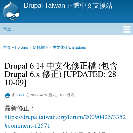
Drupal Taiwan 正體中文支援站
移
至
主
內
選單
容
主選單
首頁
»
Forums
»
疑難雜症
»
中文化/Translations
您在這裡
Drupal 6.14 中文化修正檔 (包含
Drupal 6.x 修正) [UPDATED: 28-
10-09]
由
Kay.L
在 2009-04-25 (週六) 18:25 發表
最新修正：
https://drupaltaiwan.org/forum/20090425/3352
#comment-12571