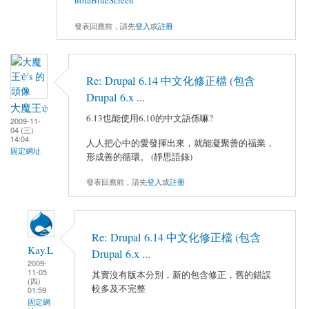
notaBlueScreen
發表回應前，請先
登入
或
註冊
Re: Drupal 6.14 中文化修正檔 (包含
Drupal 6.x ...
大魔王ψ
6.13也能使用6.10的中文語係嘛?
2009-11-
04 (三)
14:04
人人把心中的愛發揮出來，就能凝聚善的福業，
固定網址
形成善的循環。 (靜思語錄)
發表回應前，請先
登入
或
註冊
Re: Drupal 6.14 中文化修正檔 (包含
Kay.L
Drupal 6.x ...
2009-
11-05
其實沒有版本分別，新的包含修正，舊的錯誤
(四)
較多及不完整
01:59
固定網