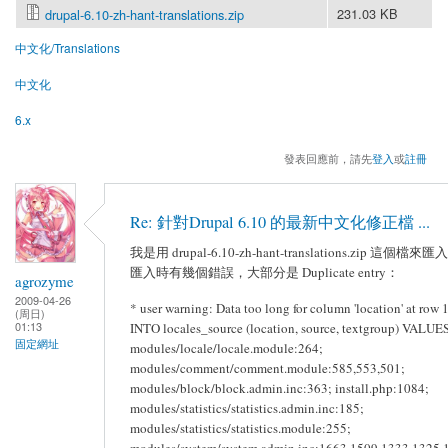
231.03 KB
drupal-6.10-zh-hant-translations.zip
中文化/Translations
中文化
6.x
發表回應前，請先
登入
或
註冊
Re: 針對Drupal 6.10 的最新中文化修正檔 ...
我是用 drupal-6.10-zh-hant-translations.zip 這個檔來
匯入時有幾個錯誤，大部分是 Duplicate entry：
agrozyme
2009-04-26
* user warning: Data too long for column 'location' at row
(周日)
01:13
INTO locales_source (location, source, textgroup) VALUES 
固定網址
modules/locale/locale.module:264;
modules/comment/comment.module:585,553,501;
modules/block/block.admin.inc:363; install.php:1084;
modules/statistics/statistics.admin.inc:185;
modules/statistics/statistics.module:255;
modules/system/system.admin.inc:1663,1509,1333,1325,