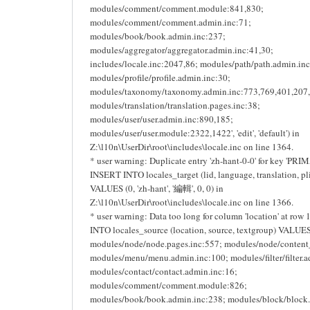
modules/comment/comment.module:841,830;
modules/comment/comment.admin.inc:71;
modules/book/book.admin.inc:237;
modules/aggregator/aggregator.admin.inc:41,30;
includes/locale.inc:2047,86; modules/path/path.admin.inc
modules/profile/profile.admin.inc:30;
modules/taxonomy/taxonomy.admin.inc:773,769,401,207
modules/translation/translation.pages.inc:38;
modules/user/user.admin.inc:890,185;
modules/user/user.module:2322,1422', 'edit', 'default') in
Z:\l10n\UserDir\root\includes\locale.inc on line 1364.
* user warning: Duplicate entry 'zh-hant-0-0' for key 'PRI
INSERT INTO locales_target (lid, language, translation, pli
VALUES (0, 'zh-hant', '編輯', 0, 0) in
Z:\l10n\UserDir\root\includes\locale.inc on line 1366.
* user warning: Data too long for column 'location' at row
INTO locales_source (location, source, textgroup) VALUES 
modules/node/node.pages.inc:557; modules/node/content_
modules/menu/menu.admin.inc:100; modules/filter/filter.a
modules/contact/contact.admin.inc:16;
modules/comment/comment.module:826;
modules/book/book.admin.inc:238; modules/block/block.