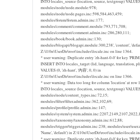
INTO locales_source (location, source, textgroup) VALUES 
modules/node/node.module:978;
modules/node/node.pages.inc:598,584,463,459;
modules/forum/forum.admin.inc:177;
modules/comment/comment.module:793,771,708;
modules/comment/comment.admin.inc:286,280,111;
modules/book/book.admin.inc:130;
modules/blogapi/blogapi.module:300,238', 'content', 'defaul
Z:\l10n\UserDir\root\includes\locale.inc on line 1364.
* user warning: Duplicate entry 'zh-hant-0-0' for key 'PRI
INSERT INTO locales_target (lid, language, translation, pli
VALUES (0, 'zh-hant', '內容', 0, 0) in
Z:\l10n\UserDir\root\includes\locale.inc on line 1366.
* user warning: Data too long for column 'location' at row
INTO locales_source (location, source, textgroup) VALUES 
modules/node/content_types.inc:72,15;
modules/filter/filter.admin.inc:362,102,69;
modules/profile/profile.admin.inc:147;
modules/system/system.admin.inc:2207,2149,2107,2022,
modules/taxonomy/taxonomy.admin.inc:612,88;
modules/trigger/trigger.admin.inc:238; modules/user/user.
'Name', 'default') in Z:\l10n\UserDir\root\includes\locale.i
* user warning: Duplicate entry 'zh-hant-0-0' for key 'PRI