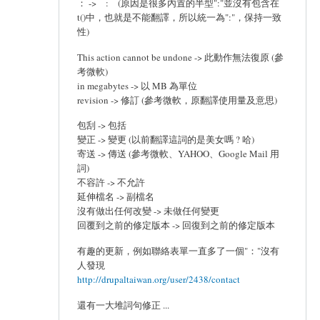
： -> : (原因是很多內置的半型":"並沒有包含在
t()中，也就是不能翻譯，所以統一為":"，保持一致
性)
This action cannot be undone -> 此動作無法復原 (參
考微軟)
in megabytes -> 以 MB 為單位
revision -> 修訂 (參考微軟，原翻譯使用量及意思)
包刮 -> 包括
變正 -> 變更 (以前翻譯這詞的是美女嗎 ? 哈)
寄送 -> 傳送 (參考微軟、YAHOO、Google Mail 用
詞)
不容許 -> 不允許
延伸檔名 -> 副檔名
沒有做出任何改變 -> 未做任何變更
回覆到之前的修定版本 -> 回復到之前的修定版本
有趣的更新，例如聯絡表單一直多了一個"："沒有
人發現
http://drupaltaiwan.org/user/2438/contact
還有一大堆詞句修正 ...