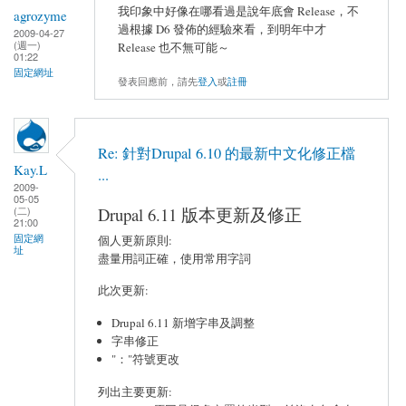
我印象中好像在哪看過是說年底會 Release，不
agrozyme
過根據 D6 發佈的經驗來看，到明年中才
2009-04-27
(週一)
Release 也不無可能～
01:22
固定網址
發表回應前，請先
登入
或
註冊
Re: 針對Drupal 6.10 的最新中文化修正檔
Kay.L
...
2009-
05-05
Drupal 6.11 版本更新及修正
(二)
21:00
固定網
個人更新原則:
址
盡量用詞正確，使用常用字詞
此次更新:
Drupal 6.11 新增字串及調整
字串修正
"："符號更改
列出主要更新: