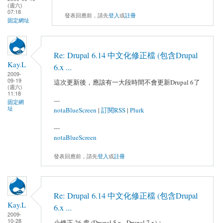
(週六)
07:18
發表回應前，請先
登入
或
註冊
固定網址
Re: Drupal 6.14 中文化修正檔 (包含Drupal
Kay.L
6.x ...
2009-
09-19
這次更新後，應該有一大段時間不會更新Drupal 6了
(週六)
11:18
---
固定網
址
notaBlueScreen
|
訂閱RSS
|
Plurk
---
notaBlueScreen
發表回應前，請先
登入
或
註冊
Re: Drupal 6.14 中文化修正檔 (包含Drupal
Kay.L
6.x ...
2009-
10-28
小修正 26 處 (Drupal 5.x - Drupal 7.x)：