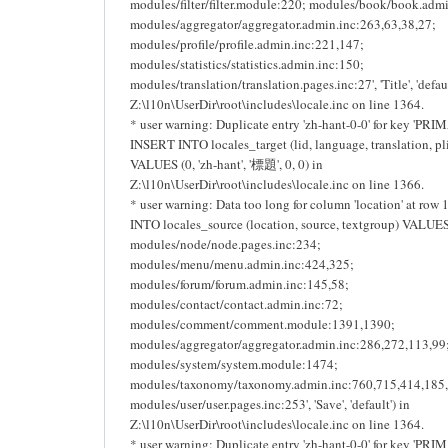
modules/filter/filter.module:220; modules/book/book.adm
modules/aggregator/aggregator.admin.inc:263,63,38,27;
modules/profile/profile.admin.inc:221,147;
modules/statistics/statistics.admin.inc:150;
modules/translation/translation.pages.inc:27', 'Title', 'defaul
Z:\l10n\UserDir\root\includes\locale.inc on line 1364.
* user warning: Duplicate entry 'zh-hant-0-0' for key 'PRI
INSERT INTO locales_target (lid, language, translation, pli
VALUES (0, 'zh-hant', '標題', 0, 0) in
Z:\l10n\UserDir\root\includes\locale.inc on line 1366.
* user warning: Data too long for column 'location' at row
INTO locales_source (location, source, textgroup) VALUES 
modules/node/node.pages.inc:234;
modules/menu/menu.admin.inc:424,325;
modules/forum/forum.admin.inc:145,58;
modules/contact/contact.admin.inc:72;
modules/comment/comment.module:1391,1390;
modules/aggregator/aggregator.admin.inc:286,272,113,99
modules/system/system.module:1474;
modules/taxonomy/taxonomy.admin.inc:760,715,414,185,
modules/user/user.pages.inc:253', 'Save', 'default') in
Z:\l10n\UserDir\root\includes\locale.inc on line 1364.
* user warning: Duplicate entry 'zh-hant-0-0' for key 'PRI