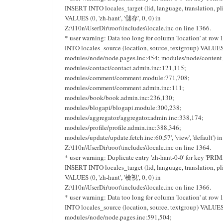
INSERT INTO locales_target (lid, language, translation, pli
VALUES (0, 'zh-hant', '儲存', 0, 0) in
Z:\l10n\UserDir\root\includes\locale.inc on line 1366.
* user warning: Data too long for column 'location' at row
INTO locales_source (location, source, textgroup) VALUES 
modules/node/node.pages.inc:454; modules/node/content
modules/contact/contact.admin.inc:121,115;
modules/comment/comment.module:771,708;
modules/comment/comment.admin.inc:111;
modules/book/book.admin.inc:236,130;
modules/blogapi/blogapi.module:300,238;
modules/aggregator/aggregator.admin.inc:338,174;
modules/profile/profile.admin.inc:388,346;
modules/update/update.fetch.inc:60,57', 'view', 'default') in
Z:\l10n\UserDir\root\includes\locale.inc on line 1364.
* user warning: Duplicate entry 'zh-hant-0-0' for key 'PRI
INSERT INTO locales_target (lid, language, translation, pli
VALUES (0, 'zh-hant', '檢視', 0, 0) in
Z:\l10n\UserDir\root\includes\locale.inc on line 1366.
* user warning: Data too long for column 'location' at row
INTO locales_source (location, source, textgroup) VALUES 
modules/node/node.pages.inc:591,504;