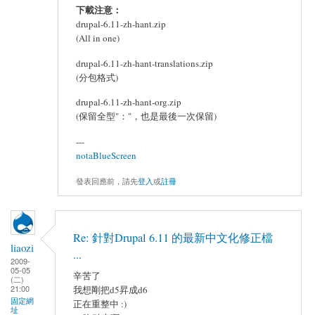
下載注意：
drupal-6.11-zh-hant.zip
(All in one)
drupal-6.11-zh-hant-translations.zip
(分包格式)
drupal-6.11-zh-hant-org.zip
(保留全型"："，也是最後一次保留)
---
notaBlueScreen
發表回應前，請先
登入
或
註冊
Re: 針對Drupal 6.11 的最新中文化修正檔
liaozi
...
2009-
05-05
辛苦了
(二)
21:00
我想剛把d5昇成d6
固定網
正在重整中 :)
址