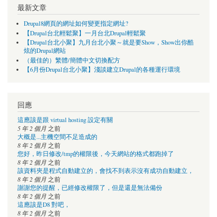
最新文章
Drupal8網頁的網址如何變更指定網址?
【Drupal台北輕鬆聚】一月台北Drupal輕鬆聚
【Drupal台北小聚】九月台北小聚～就是要Show，Show出你酷
炫的Drupal網站
（最佳的）繁體/簡體中文切換配方
【6月份Drupal台北小聚】淺談建立Drupal的各種運行環境
回應
這應該是跟 virtual hosting 設定有關
5 年 2 個月
之前
大概是...主機空間不足造成的
8 年 2 個月
之前
您好，昨日修改/tmp的權限後，今天網站的格式都跑掉了
8 年 2 個月
之前
該資料夾是程式自動建立的，會找不到表示沒有成功自動建立，
8 年 2 個月
之前
謝謝您的提醒，已經修改權限了，但是還是無法備份
8 年 2 個月
之前
這應該是D8 對吧，
8 年 2 個月
之前