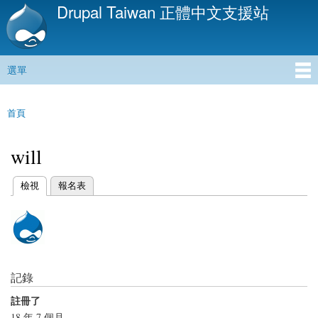
Drupal Taiwan 正體中文支援站
移
至
主
內
選單
容
主選單
首頁
您在這裡
will
(作用中頁籤)
檢視
報名表
主要索引標籤
記錄
註冊了
18 年 7 個月