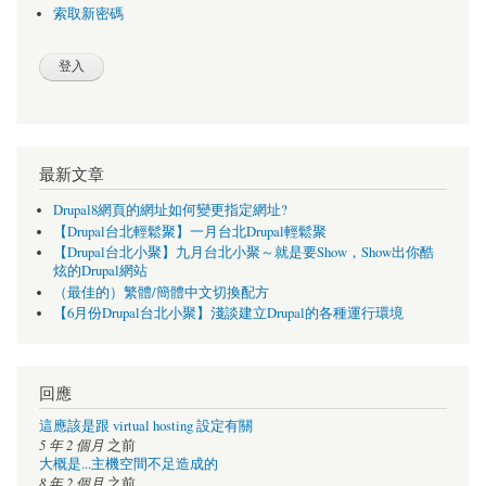
索取新密碼
最新文章
Drupal8網頁的網址如何變更指定網址?
【Drupal台北輕鬆聚】一月台北Drupal輕鬆聚
【Drupal台北小聚】九月台北小聚～就是要Show，Show出你酷
炫的Drupal網站
（最佳的）繁體/簡體中文切換配方
【6月份Drupal台北小聚】淺談建立Drupal的各種運行環境
回應
這應該是跟 virtual hosting 設定有關
5 年 2 個月
之前
大概是...主機空間不足造成的
8 年 2 個月
之前