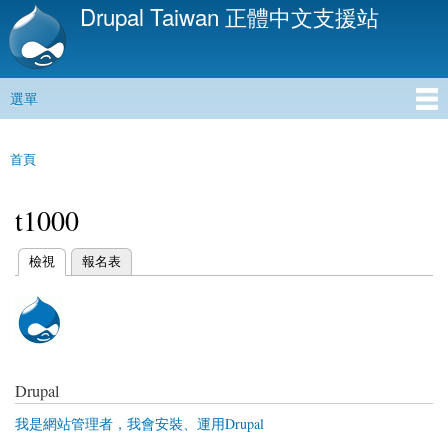
Drupal Taiwan 正體中文支援站
移
至
主
內
選單
容
主選單
首頁
您在這裡
t1000
(作用中頁籤)
檢視
報名表
主要索引標籤
Drupal
我是網站管理者，我會安裝、運用Drupal