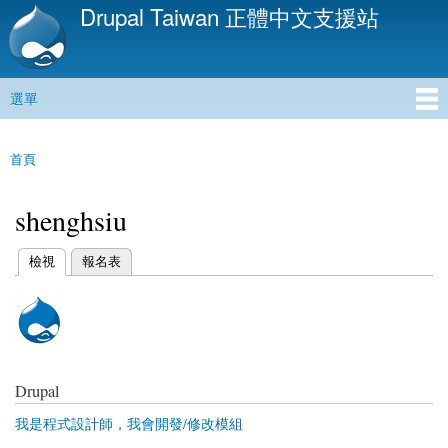
Drupal Taiwan 正體中文支援站
移
至
主
內
選單
容
主選單
首頁
您在這裡
shenghsiu
(作用中頁籤)
檢視
報名表
主要索引標籤
Drupal
我是程式設計師，我會開發/修改模組