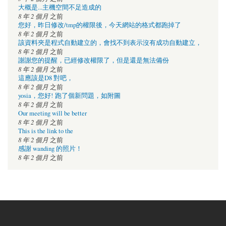
大概是...主機空間不足造成的
8 年 2 個月
之前
您好，昨日修改/tmp的權限後，今天網站的格式都跑掉了
8 年 2 個月
之前
該資料夾是程式自動建立的，會找不到表示沒有成功自動建立，
8 年 2 個月
之前
謝謝您的提醒，已經修改權限了，但是還是無法備份
8 年 2 個月
之前
這應該是D8 對吧，
8 年 2 個月
之前
yosia，您好! 跑了個新問題，如附圖
8 年 2 個月
之前
Our meeting will be better
8 年 2 個月
之前
This is the link to the
8 年 2 個月
之前
感謝 wanding 的照片！
8 年 2 個月
之前