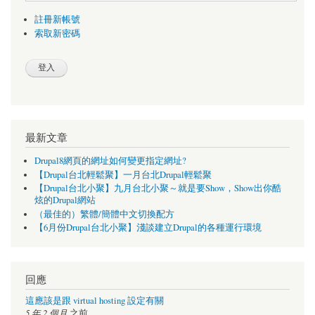
註冊新帳號
索取新密碼
最新文章
Drupal8網頁的網址如何變更指定網址?
【Drupal台北輕鬆聚】一月台北Drupal輕鬆聚
【Drupal台北小聚】九月台北小聚～就是要Show，Show出你酷
炫的Drupal網站
（最佳的）繁體/簡體中文切換配方
【6月份Drupal台北小聚】淺談建立Drupal的各種運行環境
回應
這應該是跟 virtual hosting 設定有關
5 年 2 個月
之前