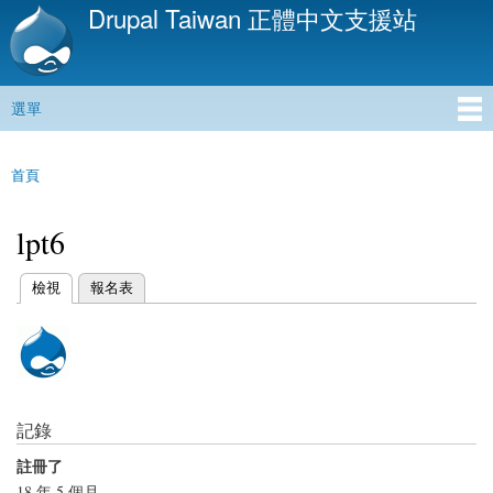
Drupal Taiwan 正體中文支援站
移
至
主
內
選單
容
主選單
首頁
您在這裡
lpt6
(作用中頁籤)
檢視
報名表
主要索引標籤
記錄
註冊了
18 年 5 個月