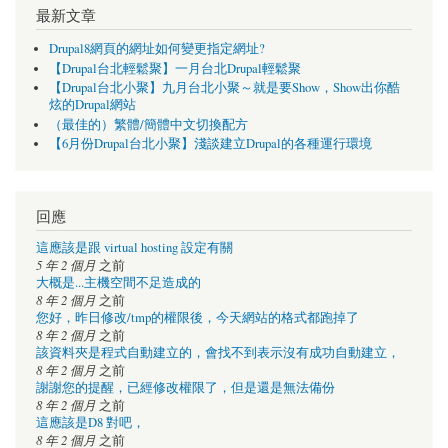
最新文章
Drupal8網頁的網址如何變更指定網址?
【Drupal台北輕鬆聚】一月台北Drupal輕鬆聚
【Drupal台北小聚】九月台北小聚～就是要Show，Show出你酷
炫的Drupal網站
（最佳的）繁體/簡體中文切換配方
【6月份Drupal台北小聚】淺談建立Drupal的各種運行環境
回應
這應該是跟 virtual hosting 設定有關
5 年 2 個月
之前
大概是...主機空間不足造成的
8 年 2 個月
之前
您好，昨日修改/tmp的權限後，今天網站的格式都跑掉了
8 年 2 個月
之前
該資料夾是程式自動建立的，會找不到表示沒有成功自動建立，
8 年 2 個月
之前
謝謝您的提醒，已經修改權限了，但是還是無法備份
8 年 2 個月
之前
這應該是D8 對吧，
8 年 2 個月
之前