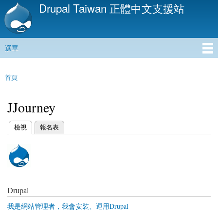
Drupal Taiwan 正體中文支援站
移
至
主
內
選單
容
主選單
首頁
您在這裡
JJourney
(作用中頁籤)
檢視
報名表
主要索引標籤
Drupal
我是網站管理者，我會安裝、運用Drupal