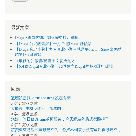
最新文章
Drupal8網頁的網址如何變更指定網址?
【Drupal台北輕鬆聚】一月台北Drupal輕鬆聚
【Drupal台北小聚】九月台北小聚～就是要Show，Show出你酷
炫的Drupal網站
（最佳的）繁體/簡體中文切換配方
【6月份Drupal台北小聚】淺談建立Drupal的各種運行環境
回應
這應該是跟 virtual hosting 設定有關
5 年 2 個月
之前
大概是...主機空間不足造成的
8 年 2 個月
之前
您好，昨日修改/tmp的權限後，今天網站的格式都跑掉了
8 年 2 個月
之前
該資料夾是程式自動建立的，會找不到表示沒有成功自動建立，
8 年 2 個月
之前