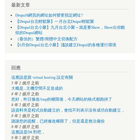
最新文章
Drupal8網頁的網址如何變更指定網址?
【Drupal台北輕鬆聚】一月台北Drupal輕鬆聚
【Drupal台北小聚】九月台北小聚～就是要Show，Show出你酷
炫的Drupal網站
（最佳的）繁體/簡體中文切換配方
【6月份Drupal台北小聚】淺談建立Drupal的各種運行環境
回應
這應該是跟 virtual hosting 設定有關
5 年 2 個月
之前
大概是...主機空間不足造成的
8 年 2 個月
之前
您好，昨日修改/tmp的權限後，今天網站的格式都跑掉了
8 年 2 個月
之前
該資料夾是程式自動建立的，會找不到表示沒有成功自動建立，
8 年 2 個月
之前
謝謝您的提醒，已經修改權限了，但是還是無法備份
8 年 2 個月
之前
這應該是D8 對吧，
8 年 2 個月
之前