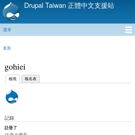
Drupal Taiwan 正體中文支援站
移
至
主
內
選單
容
主選單
首頁
您在這裡
gohiei
(作用中頁籤)
檢視
報名表
主要索引標籤
記錄
註冊了
18 年 9 個月