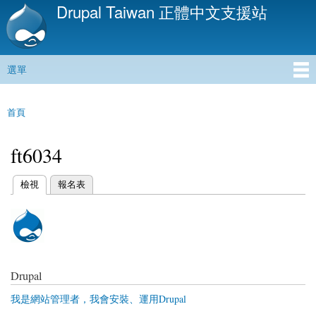
Drupal Taiwan 正體中文支援站
移
至
主
內
選單
容
主選單
首頁
您在這裡
ft6034
(作用中頁籤)
檢視
報名表
主要索引標籤
Drupal
我是網站管理者，我會安裝、運用Drupal