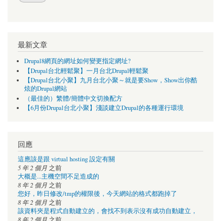
最新文章
Drupal8網頁的網址如何變更指定網址?
【Drupal台北輕鬆聚】一月台北Drupal輕鬆聚
【Drupal台北小聚】九月台北小聚～就是要Show，Show出你酷
炫的Drupal網站
（最佳的）繁體/簡體中文切換配方
【6月份Drupal台北小聚】淺談建立Drupal的各種運行環境
回應
這應該是跟 virtual hosting 設定有關
5 年 2 個月
之前
大概是...主機空間不足造成的
8 年 2 個月
之前
您好，昨日修改/tmp的權限後，今天網站的格式都跑掉了
8 年 2 個月
之前
該資料夾是程式自動建立的，會找不到表示沒有成功自動建立，
8 年 2 個月
之前