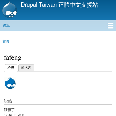
Drupal Taiwan 正體中文支援站
移
至
主
內
選單
容
主選單
首頁
您在這裡
fafeng
(作用中頁籤)
檢視
報名表
主要索引標籤
記錄
註冊了
16 年 11 個月