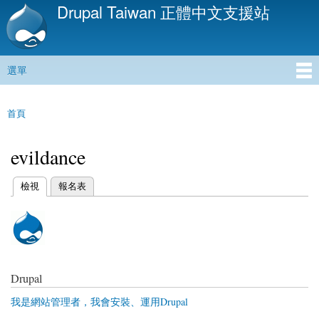
Drupal Taiwan 正體中文支援站
移
至
主
內
選單
容
主選單
首頁
您在這裡
evildance
(作用中頁籤)
檢視
報名表
主要索引標籤
Drupal
我是網站管理者，我會安裝、運用Drupal