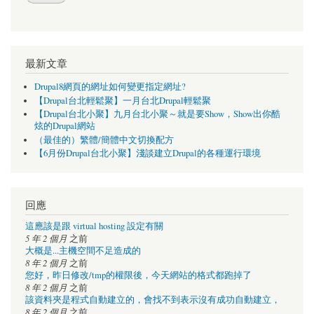
最新文章
Drupal8網頁的網址如何變更指定網址?
【Drupal台北輕鬆聚】一月台北Drupal輕鬆聚
【Drupal台北小聚】九月台北小聚～就是要Show，Show出你酷
炫的Drupal網站
（最佳的）繁體/簡體中文切換配方
【6月份Drupal台北小聚】淺談建立Drupal的各種運行環境
回應
這應該是跟 virtual hosting 設定有關
5 年 2 個月
之前
大概是...主機空間不足造成的
8 年 2 個月
之前
您好，昨日修改/tmp的權限後，今天網站的格式都跑掉了
8 年 2 個月
之前
該資料夾是程式自動建立的，會找不到表示沒有成功自動建立，
8 年 2 個月
之前