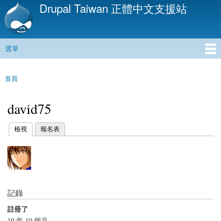
Drupal Taiwan 正體中文支援站
移
至
主
內
選單
容
主選單
首頁
您在這裡
david75
(作用中頁籤)
檢視
報名表
主要索引標籤
記錄
註冊了
19 年 10 個月