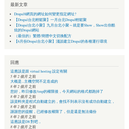
最新文章
Drupal8網頁的網址如何變更指定網址?
【Drupal台北輕鬆聚】一月台北Drupal輕鬆聚
【Drupal台北小聚】九月台北小聚～就是要Show，Show出你酷
炫的Drupal網站
（最佳的）繁體/簡體中文切換配方
【6月份Drupal台北小聚】淺談建立Drupal的各種運行環境
回應
這應該是跟 virtual hosting 設定有關
5 年 2 個月
之前
大概是...主機空間不足造成的
8 年 2 個月
之前
您好，昨日修改/tmp的權限後，今天網站的格式都跑掉了
8 年 2 個月
之前
該資料夾是程式自動建立的，會找不到表示沒有成功自動建立，
8 年 2 個月
之前
謝謝您的提醒，已經修改權限了，但是還是無法備份
8 年 2 個月
之前
這應該是D8 對吧，
8 年 2 個月
之前