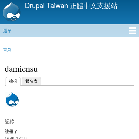
Drupal Taiwan 正體中文支援站
移
至
主
內
選單
容
主選單
首頁
您在這裡
damiensu
(作用中頁籤)
檢視
報名表
主要索引標籤
記錄
註冊了
16 年 2 個月