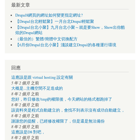
最新文章
Drupal8網頁的網址如何變更指定網址?
【Drupal台北輕鬆聚】一月台北Drupal輕鬆聚
【Drupal台北小聚】九月台北小聚～就是要Show，Show出你酷
炫的Drupal網站
（最佳的）繁體/簡體中文切換配方
【6月份Drupal台北小聚】淺談建立Drupal的各種運行環境
回應
這應該是跟 virtual hosting 設定有關
5 年 2 個月
之前
大概是...主機空間不足造成的
8 年 2 個月
之前
您好，昨日修改/tmp的權限後，今天網站的格式都跑掉了
8 年 2 個月
之前
該資料夾是程式自動建立的，會找不到表示沒有成功自動建立，
8 年 2 個月
之前
謝謝您的提醒，已經修改權限了，但是還是無法備份
8 年 2 個月
之前
這應該是D8 對吧，
8 年 2 個月
之前