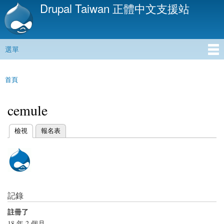
Drupal Taiwan 正體中文支援站
移
至
主
內
選單
容
主選單
首頁
您在這裡
cemule
(作用中頁籤)
檢視
報名表
主要索引標籤
記錄
註冊了
18 年 2 個月