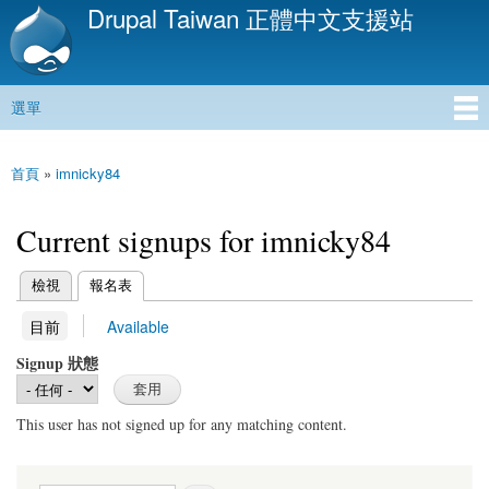
Drupal Taiwan 正體中文支援站
移
至
主
內
選單
容
主選單
首頁
»
imnicky84
您在這裡
Current signups for imnicky84
(作用中頁籤)
檢視
報名表
主要索引標籤
(作用中頁籤)
目前
Available
次要索引標籤
Signup 狀態
This user has not signed up for any matching content.