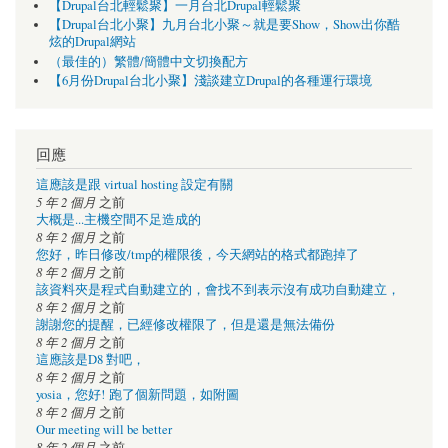
【Drupal台北輕鬆聚】一月台北Drupal輕鬆聚
【Drupal台北小聚】九月台北小聚～就是要Show，Show出你酷
炫的Drupal網站
（最佳的）繁體/簡體中文切換配方
【6月份Drupal台北小聚】淺談建立Drupal的各種運行環境
回應
這應該是跟 virtual hosting 設定有關
5 年 2 個月
之前
大概是...主機空間不足造成的
8 年 2 個月
之前
您好，昨日修改/tmp的權限後，今天網站的格式都跑掉了
8 年 2 個月
之前
該資料夾是程式自動建立的，會找不到表示沒有成功自動建立，
8 年 2 個月
之前
謝謝您的提醒，已經修改權限了，但是還是無法備份
8 年 2 個月
之前
這應該是D8 對吧，
8 年 2 個月
之前
yosia，您好! 跑了個新問題，如附圖
8 年 2 個月
之前
Our meeting will be better
8 年 2 個月
之前