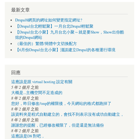
最新文章
Drupal8網頁的網址如何變更指定網址?
【Drupal台北輕鬆聚】一月台北Drupal輕鬆聚
【Drupal台北小聚】九月台北小聚～就是要Show，Show出你酷
炫的Drupal網站
（最佳的）繁體/簡體中文切換配方
【6月份Drupal台北小聚】淺談建立Drupal的各種運行環境
回應
這應該是跟 virtual hosting 設定有關
5 年 2 個月
之前
大概是...主機空間不足造成的
8 年 2 個月
之前
您好，昨日修改/tmp的權限後，今天網站的格式都跑掉了
8 年 2 個月
之前
該資料夾是程式自動建立的，會找不到表示沒有成功自動建立，
8 年 2 個月
之前
謝謝您的提醒，已經修改權限了，但是還是無法備份
8 年 2 個月
之前
這應該是D8 對吧，