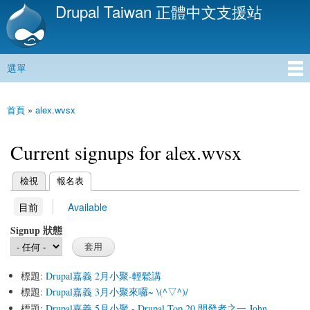
Drupal Taiwan 正體中文支援站
移
至
主
內
選單
容
主選單
首頁
»
alex.wvsx
您在這裡
Current signups for alex.wvsx
(作用中頁籤)
檢視
報名表
主要索引標籤
(作用中頁籤)
目前
Available
次要索引標籤
Signup 狀態
標題:
Drupal嘉義 2月小聚-輕鬆講
標題:
Drupal嘉義 3月小聚來囉~ \(^▽^)/
標題:
Drupal嘉義 5月小聚 - Drupal Top 20 開發者之一 John