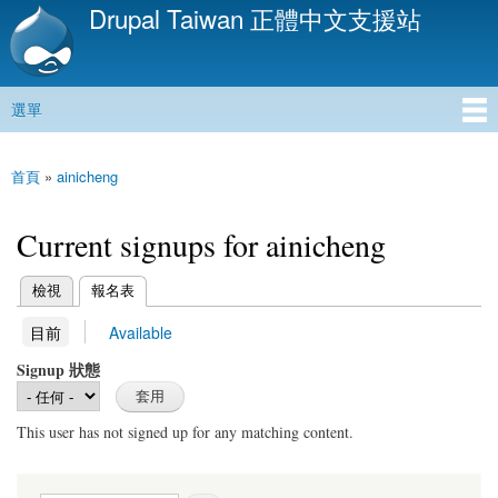
Drupal Taiwan 正體中文支援站
移
至
主
內
選單
容
主選單
首頁
»
ainicheng
您在這裡
Current signups for ainicheng
(作用中頁籤)
檢視
報名表
主要索引標籤
(作用中頁籤)
目前
Available
次要索引標籤
Signup 狀態
This user has not signed up for any matching content.