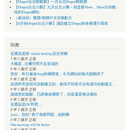
【Drupal台北輕鬆聚】一月台北Drupal輕鬆聚
【Drupal台北小聚】九月台北小聚～就是要Show，Show出你酷
炫的Drupal網站
（最佳的）繁體/簡體中文切換配方
【6月份Drupal台北小聚】淺談建立Drupal的各種運行環境
回應
這應該是跟 virtual hosting 設定有關
5 年 2 個月
之前
大概是...主機空間不足造成的
8 年 2 個月
之前
您好，昨日修改/tmp的權限後，今天網站的格式都跑掉了
8 年 2 個月
之前
該資料夾是程式自動建立的，會找不到表示沒有成功自動建立，
8 年 2 個月
之前
謝謝您的提醒，已經修改權限了，但是還是無法備份
8 年 2 個月
之前
這應該是D8 對吧，
8 年 2 個月
之前
yosia，您好! 跑了個新問題，如附圖
8 年 2 個月
之前
Our meeting will be better
8 年 2 個月
之前