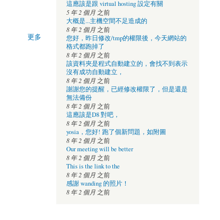
這應該是跟 virtual hosting 設定有關
5 年 2 個月
之前
大概是...主機空間不足造成的
8 年 2 個月
之前
更多
您好，昨日修改/tmp的權限後，今天網站的
格式都跑掉了
8 年 2 個月
之前
該資料夾是程式自動建立的，會找不到表示
沒有成功自動建立，
8 年 2 個月
之前
謝謝您的提醒，已經修改權限了，但是還是
無法備份
8 年 2 個月
之前
這應該是D8 對吧，
8 年 2 個月
之前
yosia，您好! 跑了個新問題，如附圖
8 年 2 個月
之前
Our meeting will be better
8 年 2 個月
之前
This is the link to the
8 年 2 個月
之前
感謝 wanding 的照片！
8 年 2 個月
之前