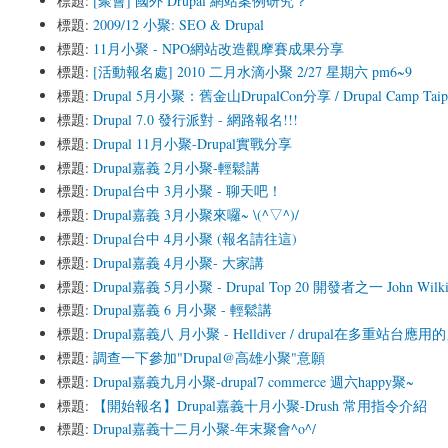
標題:
[聚會] 國外 Drupal 網站案例研究？
標題:
2009/12 小聚: SEO & Drupal
標題:
11月小聚 - NPO網站改造觀摩賽成果分享
標題:
[活動報名處] 2010 二月水滴小聚 2/27 星期六 pm6~9
標題:
Drupal 5月小聚：舊金山DrupalCon分享 / Drupal Camp Tai
標題:
Drupal 7.0 發行派對 - 網路報名!!!
標題:
Drupal 11月小聚-Drupal實戰分享
標題:
Drupal嘉義 2月小聚-輕鬆講
標題:
Drupal台中 3月小聚 - 聊天吧！
標題:
Drupal嘉義 3月小聚來囉~ \(^▽^)/
標題:
Drupal台中 4月小聚 (報名請往這)
標題:
Drupal嘉義 4月小聚- 大家講
標題:
Drupal嘉義 5月小聚 - Drupal Top 20 開發者之一 John Wilk
標題:
Drupal嘉義 6 月小聚 - 輕鬆講
標題:
Drupal嘉義八 月小聚 - Helldiver / drupal在多重站台應用的
標題:
調查一下參加"Drupal@高雄小聚"意願
標題:
Drupal嘉義九月小聚-drupal7 commerce 週六happy聚~
標題:
【開始報名】Drupal嘉義十月小聚-Drush 常用指令介紹
標題:
Drupal嘉義十二月小聚-年末聚會^o^/