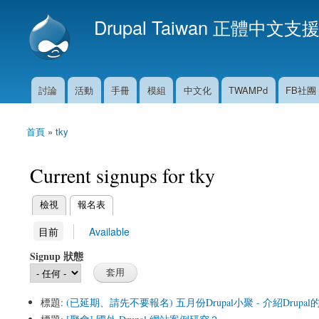
Drupal Taiwan 正體中文支
討論
活動
手冊
模組
中文化
TWAMPd
FB社團
主選單
首頁
»
tky
您在這裡
Current signups for tky
(作用中頁籤)
檢視
報名表
主要索引標籤
(作用中頁籤)
目前
Available
次要索引標籤
Signup 狀態
標題:
(已延期、請先不要報名) 五月份Drupal小聚 - 介紹Drupal