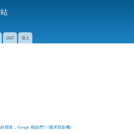
移
援站
至
主
內
容
DGT
登入
的好朋友，Google 模組們!! (徵求投影機)