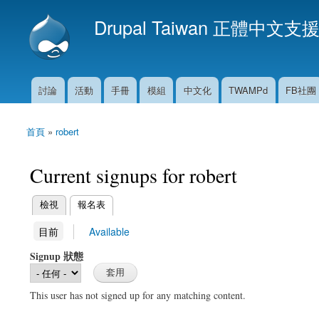
Drupal Taiwan 正體中文支
討論
活動
手冊
模組
中文化
TWAMPd
FB社團
主選單
首頁
»
robert
您在這裡
Current signups for robert
(作用中頁籤)
檢視
報名表
主要索引標籤
(作用中頁籤)
目前
Available
次要索引標籤
Signup 狀態
This user has not signed up for any matching content.