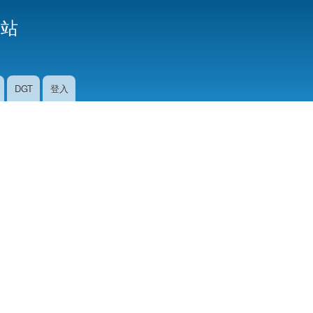
移
援站
至
主
內
容
DGT
登入