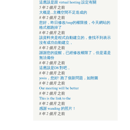
這應該是跟 virtual hosting 設定有關
5 年 2 個月
之前
大概是...主機空間不足造成的
8 年 2 個月
之前
您好，昨日修改/tmp的權限後，今天網站的
格式都跑掉了
8 年 2 個月
之前
該資料夾是程式自動建立的，會找不到表示
沒有成功自動建立，
8 年 2 個月
之前
謝謝您的提醒，已經修改權限了，但是還是
無法備份
8 年 2 個月
之前
這應該是D8 對吧，
8 年 2 個月
之前
yosia，您好! 跑了個新問題，如附圖
8 年 2 個月
之前
Our meeting will be better
8 年 2 個月
之前
This is the link to the
8 年 2 個月
之前
感謝 wanding 的照片！
8 年 2 個月
之前