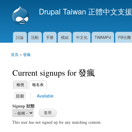
Drupal Taiwan 正體中文支
討論
活動
手冊
模組
中文化
TWAMPd
FB社團
主選單
首頁
»
發瘋
您在這裡
Current signups for 發瘋
(作用中頁籤)
檢視
報名表
主要索引標籤
(作用中頁籤)
目前
Available
次要索引標籤
Signup 狀態
This user has not signed up for any matching content.