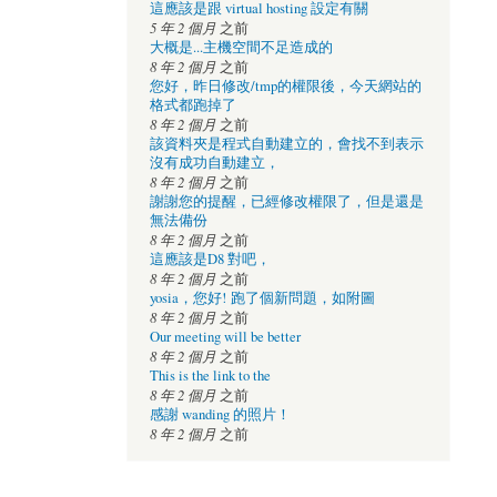
這應該是跟 virtual hosting 設定有關
5 年 2 個月
之前
大概是...主機空間不足造成的
8 年 2 個月
之前
您好，昨日修改/tmp的權限後，今天網站的
格式都跑掉了
8 年 2 個月
之前
該資料夾是程式自動建立的，會找不到表示
沒有成功自動建立，
8 年 2 個月
之前
謝謝您的提醒，已經修改權限了，但是還是
無法備份
8 年 2 個月
之前
這應該是D8 對吧，
8 年 2 個月
之前
yosia，您好! 跑了個新問題，如附圖
8 年 2 個月
之前
Our meeting will be better
8 年 2 個月
之前
This is the link to the
8 年 2 個月
之前
感謝 wanding 的照片！
8 年 2 個月
之前