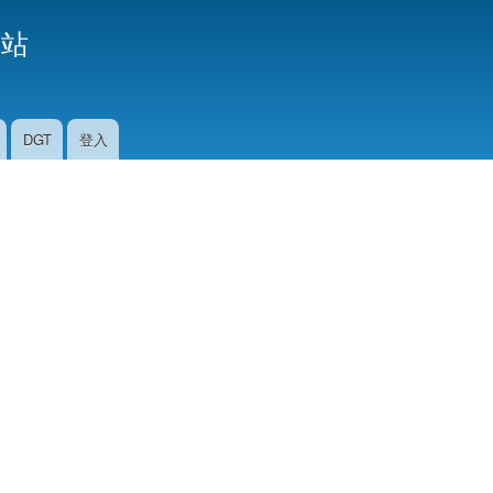
移
援站
至
主
內
容
DGT
登入