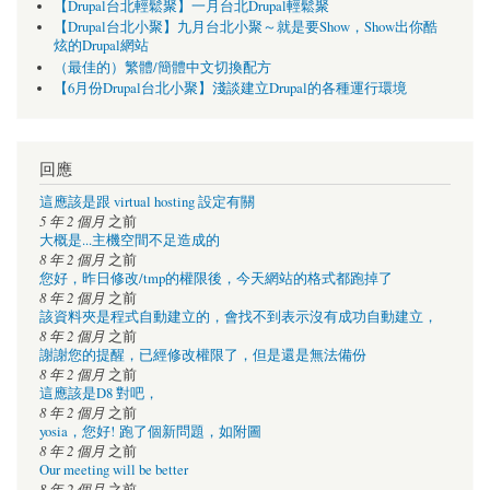
【Drupal台北輕鬆聚】一月台北Drupal輕鬆聚
【Drupal台北小聚】九月台北小聚～就是要Show，Show出你酷
炫的Drupal網站
（最佳的）繁體/簡體中文切換配方
【6月份Drupal台北小聚】淺談建立Drupal的各種運行環境
回應
這應該是跟 virtual hosting 設定有關
5 年 2 個月
之前
大概是...主機空間不足造成的
8 年 2 個月
之前
您好，昨日修改/tmp的權限後，今天網站的格式都跑掉了
8 年 2 個月
之前
該資料夾是程式自動建立的，會找不到表示沒有成功自動建立，
8 年 2 個月
之前
謝謝您的提醒，已經修改權限了，但是還是無法備份
8 年 2 個月
之前
這應該是D8 對吧，
8 年 2 個月
之前
yosia，您好! 跑了個新問題，如附圖
8 年 2 個月
之前
Our meeting will be better
8 年 2 個月
之前