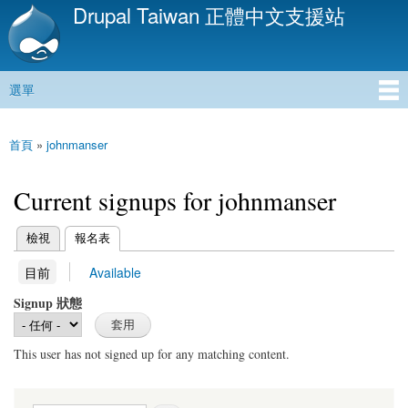
Drupal Taiwan 正體中文支援站
移
至
主
內
選單
容
主選單
首頁
»
johnmanser
您在這裡
Current signups for johnmanser
(作用中頁籤)
檢視
報名表
主要索引標籤
(作用中頁籤)
目前
Available
次要索引標籤
Signup 狀態
This user has not signed up for any matching content.