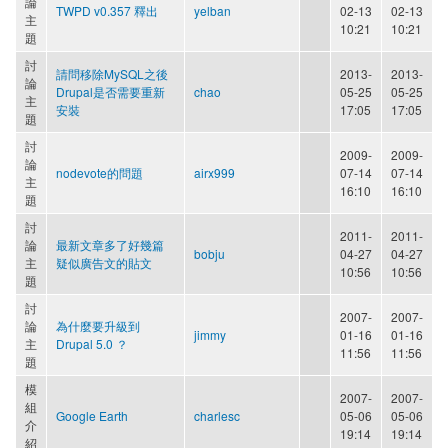
論
TWPD v0.357 釋出
yelban
02-13
02-13
主
10:21
10:21
題
討
請問移除MySQL之後
2013-
2013-
論
Drupal是否需要重新
chao
05-25
05-25
主
安裝
17:05
17:05
題
討
2009-
2009-
論
nodevote的問題
airx999
07-14
07-14
主
16:10
16:10
題
討
2011-
2011-
論
最新文章多了好幾篇
bobju
04-27
04-27
主
疑似廣告文的貼文
10:56
10:56
題
討
2007-
2007-
論
為什麼要升級到
jimmy
01-16
01-16
主
Drupal 5.0 ？
11:56
11:56
題
模
2007-
2007-
組
Google Earth
charlesc
05-06
05-06
介
19:14
19:14
紹