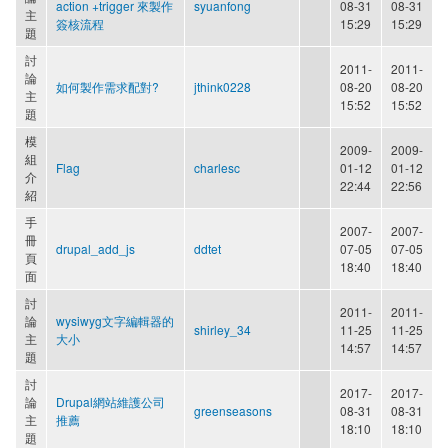
action +trigger 來製作
syuanfong
08-31
08-31
主
簽核流程
15:29
15:29
題
討
2011-
2011-
論
如何製作需求配對?
jthink0228
08-20
08-20
主
15:52
15:52
題
模
2009-
2009-
組
Flag
charlesc
01-12
01-12
介
22:44
22:56
紹
手
2007-
2007-
冊
drupal_add_js
ddtet
07-05
07-05
頁
18:40
18:40
面
討
2011-
2011-
論
wysiwyg文字編輯器的
shirley_34
11-25
11-25
主
大小
14:57
14:57
題
討
2017-
2017-
論
Drupal網站維護公司
greenseasons
08-31
08-31
主
推薦
18:10
18:10
題