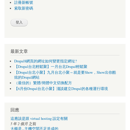
註冊新帳號
索取新密碼
最新文章
Drupal8網頁的網址如何變更指定網址?
【Drupal台北輕鬆聚】一月台北Drupal輕鬆聚
【Drupal台北小聚】九月台北小聚～就是要Show，Show出你酷
炫的Drupal網站
（最佳的）繁體/簡體中文切換配方
【6月份Drupal台北小聚】淺談建立Drupal的各種運行環境
回應
這應該是跟 virtual hosting 設定有關
5 年 2 個月
之前
大概是...主機空間不足造成的