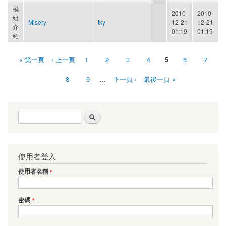
模
2010-
2010-
組
Misery
tky
12-21
12-21
介
01:19
01:19
紹
« 第一頁
‹ 上一頁
1
2
3
4
5
6
7
頁面
8
9
…
下一頁 ›
最後一頁 »
搜尋表單
搜尋
使用者登入
使用者名稱
*
密碼
*