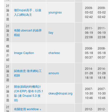
討
2009-
2009-
論
徵Drupal高手，以做
youngnsx
03-02
03-02
主
入口網站為主
02:42
02:42
題
討
2011-
2011-
論
有關 ubercart 的綠界
ilay
06-19
06-19
主
模組
22:08
22:08
題
模
2008-
2008-
組
Image Caption
charlesc
05-18
05-18
介
00:37
00:37
紹
討
2014-
2014-
論
賦格創意 徵求網站工
amouro
01-28
01-28
主
程師
18:18
18:18
題
討
開放源碼的時機商計
2007-
2007-
論
(CK-ERP) 發布 0.25.1
ckwu@drupal.org
10-30
10-30
主
版 (連 Drupal 5.3 接
10:46
10:46
題
頭)
討
有關使用 workflow +
2012-
2012-
論