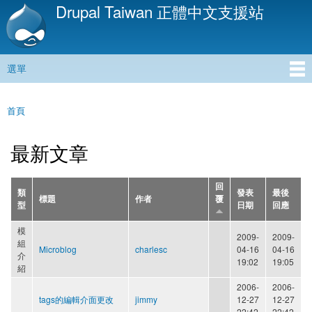
Drupal Taiwan 正體中文支援站
移
至
主
內
選單
容
主選單
首頁
您在這裡
最新文章
回
類
發表
最後
標題
作者
覆
型
日期
回應
模
2009-
2009-
組
Microblog
charlesc
04-16
04-16
介
19:02
19:05
紹
2006-
2006-
tags的編輯介面更改
jimmy
12-27
12-27
22:42
22:42