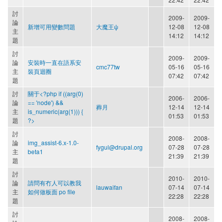
討
2009-
2009-
論
新增可用變數問題
大魔王ψ
12-08
12-08
主
14:12
14:12
題
討
2009-
2009-
論
安裝時一直在語系安
cmc77tw
05-16
05-16
主
裝頁迴圈
07:42
07:42
題
討
關于<?php if ((arg(0)
2006-
2006-
論
== 'node') &&
葬月
12-14
12-14
主
is_numeric(arg(1))) {
01:53
01:53
題
?>
討
2008-
2008-
論
img_assist-6.x-1.0-
fygul@drupal.org
07-28
07-28
主
beta1
21:39
21:39
題
討
2010-
2010-
論
請問有冇人可以教我
lauwaifan
07-14
07-14
主
如何做板面 po file
22:28
22:28
題
討
2008-
2008-