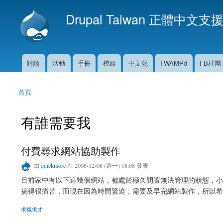
Drupal Taiwan 正體中文支
討論
活動
手冊
模組
中文化
TWAMPd
FB社團
主選單
首頁
您在這裡
有誰需要我
付費尋求網站協助製作
由
quickmore
在 2008-12-08 (週一) 18:08 發表
目前家中有以下這幾個網站，都處於極久閒置無法管理的狀態，小弟
搞得很痛苦，而現在因為時間緊迫，需要及早完網站製作，所以希
求職求才