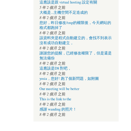
這應該是跟 virtual hosting 設定有關
5 年 2 個月
之前
大概是...主機空間不足造成的
8 年 2 個月
之前
您好，昨日修改/tmp的權限後，今天網站的
格式都跑掉了
8 年 2 個月
之前
該資料夾是程式自動建立的，會找不到表示
沒有成功自動建立，
8 年 2 個月
之前
謝謝您的提醒，已經修改權限了，但是還是
無法備份
8 年 2 個月
之前
這應該是D8 對吧，
8 年 2 個月
之前
yosia，您好! 跑了個新問題，如附圖
8 年 2 個月
之前
Our meeting will be better
8 年 2 個月
之前
This is the link to the
8 年 2 個月
之前
感謝 wanding 的照片！
8 年 2 個月
之前