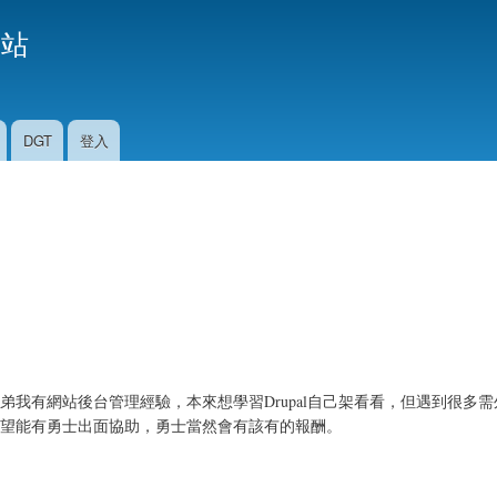
移
援站
至
主
內
容
DGT
登入
我有網站後台管理經驗，本來想學習Drupal自己架看看，但遇到很多
望能有勇士出面協助，勇士當然會有該有的報酬。