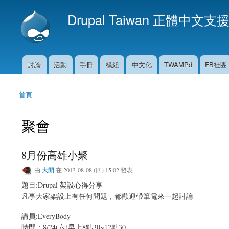
Drupal Taiwan 正體中文支
討論
活動
手冊
模組
中文化
TWAMPd
FB社團
主選單
首頁
您在這裡
聚會
8月份高雄小聚
由
大開
在 2013-08-08 (四) 15:02 發表
題目:Drupal 架設心得分享
凡事大家架設上有任何問題，都歡迎帶筆電來一起討論
講員:EveryBody
時間：8/24(六)早上8點30~12點30