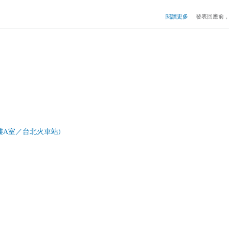
閱讀更多
發表回應前
0樓A室／台北火車站)