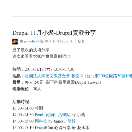
關於8月份高雄小聚
Drupal 11月小聚-Drupal實戰分享
由
jamesliu78
在 2011-10-25 (二) 01:15 發表
聽了幾次的技術分享...........
這次來看看大家的實戰案例吧!!!
時間
：2011/11/19 (六) 13:30~17:30
地點
：
財團法人崇友文教基金會 教室Ａ (台北市100公園路30號1
費用
：每人150元 (剩下的費用繳回Drupal Taiwan)
現場座位
：30人
活動時程
：
13:30~14:00 報到
14:00~14:30
Petnii 寵物生活學院
by 小葵
14:30~15:00
癮科技
by James／
簡報
15:00~15:10 DrupalCon 心得分享 by 花水木