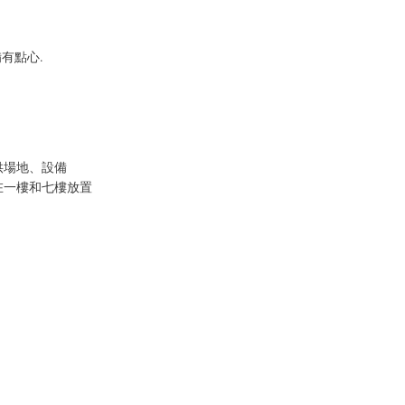
備有點心.
供場地、設備
在一樓和七樓放置