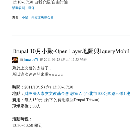
15:10~17:30 自我介紹/自由討論
活動規劃、發佈
聚會
小聚
崇友文教基金會
關於Drupal 11月小聚-Drupal實戰分享
Drupal 10月小聚-Open Layer地圖與JqueryMob
由
jamesliu78
在 2011-09-23 (週五) 13:53 發表
薦於上次發的太趕了，
所以這次速速的來啦wwwww
時間
：2011/10/15 (六) 13:30~17:30
地點
：
財團法人崇友文教基金會 教室Ａ (台北市100公園路30號1
費用
：每人150元 (剩下的費用繳回Drupal Taiwan)
現場座位
：30人
活動時程
：
13:30~13:50 報到