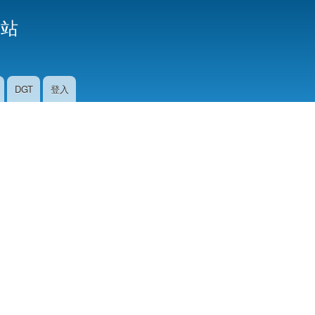
移
援站
至
主
內
容
DGT
登入