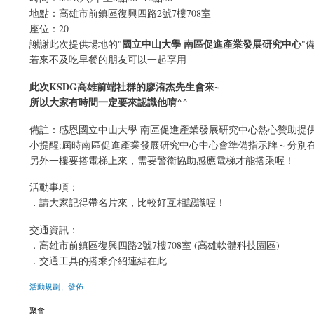
地點：高雄市前鎮區復興四路2號7樓708室
座位：20
國立中山大學 南區促進產業發展研究中心
謝謝此次提供場地的"
"
若來不及吃早餐的朋友可以一起享用
此次KSDG高雄前端社群的廖洧杰先生會來~
所以大家有時間一定要來認識他唷^^
備註：感恩國立中山大學 南區促進產業發展研究中心熱心贊助提
小提醒:屆時南區促進產業發展研究中心中心會準備指示牌～分別
另外一樓要搭電梯上來，需要警衛協助感應電梯才能搭乘喔！
活動事項：
．請大家記得帶名片來，比較好互相認識喔！
交通資訊：
．高雄市前鎮區復興四路2號7樓708室 (高雄軟體科技園區)
．交通工具的搭乘介紹連結在此
活動規劃、發佈
聚會