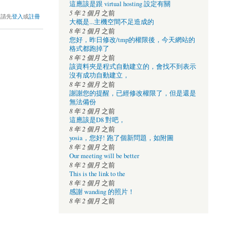
這應該是跟 virtual hosting 設定有關
5 年 2 個月
之前
，請先
登入
或
註冊
大概是...主機空間不足造成的
8 年 2 個月
之前
您好，昨日修改/tmp的權限後，今天網站的
格式都跑掉了
8 年 2 個月
之前
該資料夾是程式自動建立的，會找不到表示
沒有成功自動建立，
8 年 2 個月
之前
謝謝您的提醒，已經修改權限了，但是還是
無法備份
8 年 2 個月
之前
這應該是D8 對吧，
8 年 2 個月
之前
yosia，您好! 跑了個新問題，如附圖
8 年 2 個月
之前
Our meeting will be better
8 年 2 個月
之前
This is the link to the
8 年 2 個月
之前
感謝 wanding 的照片！
8 年 2 個月
之前