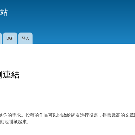
移
援站
至
主
內
容
DGT
登入
例連結
以滿足你的需求。投稿的作品可以開放給網友進行投票，得票數高的文
動地隱藏起來。