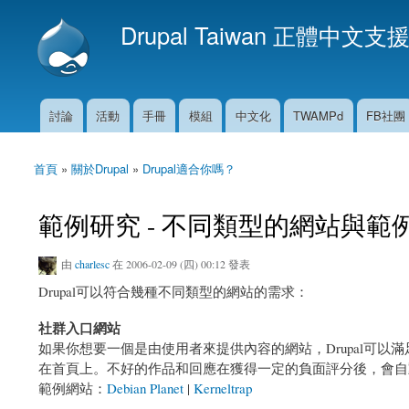
Drupal Taiwan 正體中文支
討論
活動
手冊
模組
中文化
TWAMPd
FB社團
主選單
首頁
»
關於Drupal
»
Drupal適合你嗎？
您在這裡
範例研究 - 不同類型的網站與範
由
charlesc
在 2006-02-09 (四) 00:12 發表
Drupal可以符合幾種不同類型的網站的需求：
社群入口網站
如果你想要一個是由使用者來提供內容的網站，Drupal可
在首頁上。不好的作品和回應在獲得一定的負面評分後，會自
範例網站：
Debian Planet
|
Kerneltrap