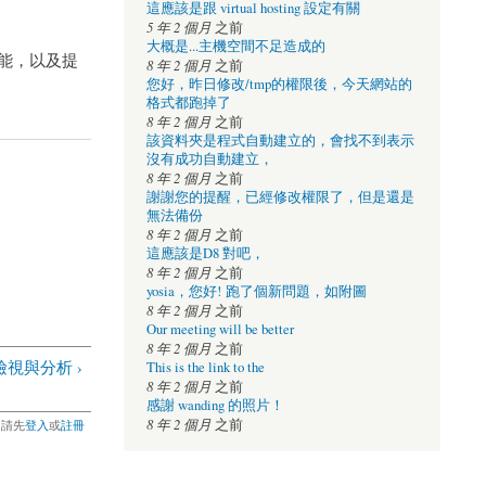
這應該是跟 virtual hosting 設定有關
5 年 2 個月
之前
大概是...主機空間不足造成的
功能，以及提
8 年 2 個月
之前
您好，昨日修改/tmp的權限後，今天網站的
格式都跑掉了
8 年 2 個月
之前
該資料夾是程式自動建立的，會找不到表示
沒有成功自動建立，
8 年 2 個月
之前
謝謝您的提醒，已經修改權限了，但是還是
無法備份
8 年 2 個月
之前
這應該是D8 對吧，
8 年 2 個月
之前
yosia，您好! 跑了個新問題，如附圖
8 年 2 個月
之前
Our meeting will be better
8 年 2 個月
之前
檢視與分析 ›
This is the link to the
8 年 2 個月
之前
感謝 wanding 的照片！
8 年 2 個月
之前
，請先
登入
或
註冊