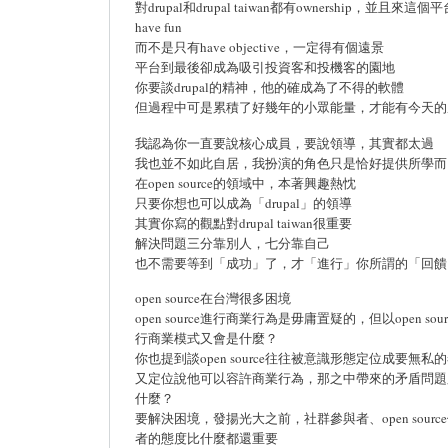
對drupal和drupal taiwan都有ownership，並且來這個平
have fun
而不是只有have objective，一定得有個遠景
平台到最後卻成為吸引投資客和投機客的園地
你要談drupal的精神，他的確成為了不得的軟體
但過程中可是累積了好幾年的小眾能量，才能有今天的
我認為你一直要說核心成員，要說領導，其實都太過
我也並不如此自居，我扮演的角色只是恰好提供所學而
在open source的領域中，本著興趣熱忱
只要你想也可以成為「drupal」的領導
其實你寫的觀點對drupal taiwan很重要
解決問題三分靠別人，七分靠自己
也不需要等到「成功」了，才「進行」你所謂的「回饋」.
open source在台灣很多困境
open source進行商業行為是毋庸置疑的，但以open sour
行商業模式又會是什麼？
你也提到談open source往往被意識形態定位成要無私
又定位說他可以容許商業行為，那之中帶來的矛盾問題
什麼？
要解決困境，發揚光大之前，社群參與者、open sourc
者的態度比什麼都還重要