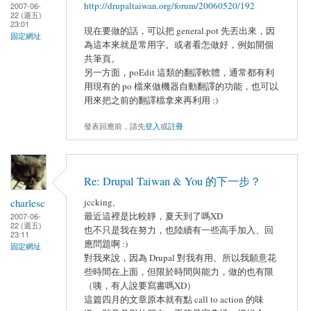
http://drupaltaiwan.org/forum/20060520/192
2007-06-
22 (週五)
23:01
現在要做的話，可以把 general.pot 先丟出來，因
固定網址
為這本來就是常用字。或者看怎做好，例如開個
共筆頁。
另一方面，poEdit 這類的翻譯軟體，通常都有利
用現有的 po 檔來做機器自動翻譯的功能，也可以
用來把之前的翻譯檔拿來再利用 :)
發表回應前，請先
登入
或
註冊
Re: Drupal Taiwan & You 的下一步？
charlesc
jccking,
最近這裡是比較靜，夏天到了嗎XD
2007-06-
22 (週五)
也不只是我在努力，也陸續有一些高手加入、回
23:11
應問題啊 :)
固定網址
對我來說，因為 Drupal 對我有用、所以我願意花
些時間在上面，但限於時間與能力，做的也有限
（咦，有人說要寫書嗎XD）
這篇四月的文章原本就有點 call to action 的味