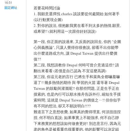
16:51
若要花時間討論
固定網址
1. 我願意選擇找 charles 談談要從何處開始 如何著手
(以行動實現企圖)
2. 對你的說法, 很抱歉我實在看不到太多的熱情,願景,
或希望!! (就利用這一次跟你好好說說)
第一段, 你正面的說過來, 又反面的說回去, 你的 "企圖
心與義務論", 只讓人覺得你很會說, 卻看不出你能帶
出什麼道路或方向, 讓 Drupal Taiwan 提供出什麼價
值??
第二段, 我想請教你 Drupal 何時可曾介意過這些? 請
翻出來看看 (若僅是自己認為 不宜這麼高調)
第三段, 你這元老的言行 已將生手和菜鳥全都嚇羞嚇
退了!! 幾多熱情的期待 與 學習的火苗 還等著 Drupal
Taiwan 的鼓勵與灌溉呢!! 你那些問題, 正是生手正在
摸索的, 也是內行可以順水推舟告訴外行, 縮短生手摸
索時間; 這就是 Drupal Taiwan 的價值之ㄧ!! 但你似乎
有不同的想法, 卻又不願說明白!!??
難道言下之意想收費, 如果真的覺得理直, 何須扭扭捏
捏, 何不明白直說; 如果事實上不能強求, 何不自己靜
下來務實的想想該如何做會更好! 別恣意言行, 因為元
老的角色是被看重也很重要的, 他的影響可以決定組