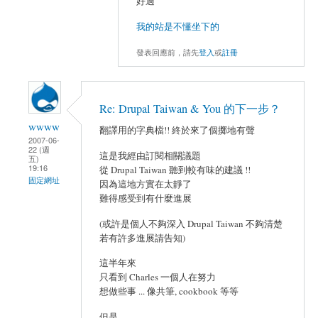
好過
我的站是不懂坐下的
發表回應前，請先
登入
或
註冊
Re: Drupal Taiwan & You 的下一步？
wwww
翻譯用的字典檔!! 終於來了個擲地有聲
2007-06-
22 (週
這是我經由訂閱相關議題
五)
19:16
從 Drupal Taiwan 聽到較有味的建議 !!
固定網址
因為這地方實在太靜了
難得感受到有什麼進展
(或許是個人不夠深入 Drupal Taiwan 不夠清楚
若有許多進展請告知)
這半年來
只看到 Charles 一個人在努力
想做些事 ... 像共筆, cookbook 等等
但是