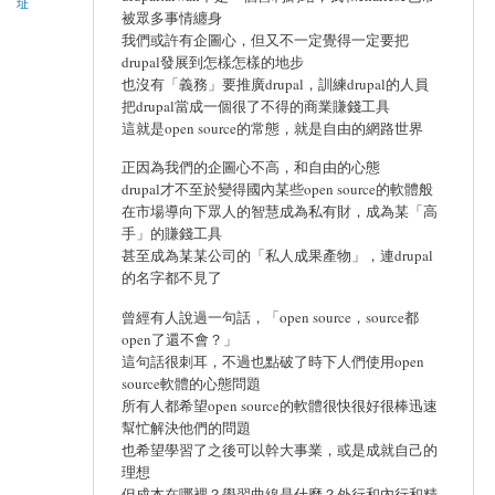
址
被眾多事情纏身
我們或許有企圖心，但又不一定覺得一定要把
drupal發展到怎樣怎樣的地步
也沒有「義務」要推廣drupal，訓練drupal的人員
把drupal當成一個很了不得的商業賺錢工具
這就是open source的常態，就是自由的網路世界
正因為我們的企圖心不高，和自由的心態
drupal才不至於變得國內某些open source的軟體般
在市場導向下眾人的智慧成為私有財，成為某「高
手」的賺錢工具
甚至成為某某公司的「私人成果產物」，連drupal
的名字都不見了
曾經有人說過一句話，「open source，source都
open了還不會？」
這句話很刺耳，不過也點破了時下人們使用open
source軟體的心態問題
所有人都希望open source的軟體很快很好很棒迅速
幫忙解決他們的問題
也希望學習了之後可以幹大事業，或是成就自己的
理想
但成本在哪裡？學習曲線是什麼？外行和內行和精