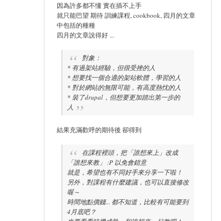
因為許多都不懂 實在插不上手
就只能巴望 期待 訓練課程, cookbook, 四月的文章
中包括的種種
四月的文章說得好 ...
對象：
* 有過架站經驗，但很受挫的人
* 想要找一個合適的架站軟體，學習的人
* 對於網站的無限可能，有高度熱忱的人
* 裝了drupal，但想要更加踏出第一步的
人
結果充滿歡呼的期待後 卻得到
在課程裡頭，把「誰想來上」改成
「誰想來教」 :P 以免會錯意
就是，希望也有不同好手來分享一下啦！
另外，對課程有什麼建議，也可以直接修改
喔～
時間地點價錢... 都不知道，比較有可能要到
4月底吧？