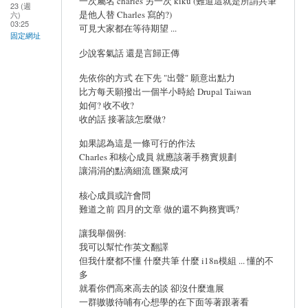
一次屬名 charles 另一次 kiku (難道這就是所謂共筆
23 (週
是他人替 Charles 寫的?)
六)
03:25
可見大家都在等待期望 ...
固定網址
少說客氣話 還是言歸正傳
先依你的方式 在下先 "出聲" 願意出點力
比方每天願撥出一個半小時給 Drupal Taiwan
如何? 收不收?
收的話 接著該怎麼做?
如果認為這是一條可行的作法
Charles 和核心成員 就應該著手務實規劃
讓涓涓的點滴細流 匯聚成河
核心成員或許會問
難道之前 四月的文章 做的還不夠務實嗎?
讓我舉個例:
我可以幫忙作英文翻譯
但我什麼都不懂 什麼共筆 什麼 i18n模組 ... 懂的不
多
就看你們高來高去的談 卻沒什麼進展
一群嗷嗷待哺有心想學的在下面等著跟著看