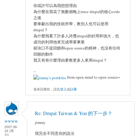
你或許可以為我想想理由
為什麼在我花了無數個晚上trace drupal的核心code
之後
要奉獻出我的技術所學，教別人也可以使用
drupal？
為什麼我看了許多人誇獎drupal的好用和強大，也
成功的利用他來完成學業事業
卻決口不提回饋和open source的精神，也沒有任何
回饋的動作
我又有有什麼理由要教更多人來用drupal？
--
from open mind to open source~
發表回應前，請先
登入
或
註冊
Re: Drupal Taiwan & You 的下一步？
wwww
jimmy
2007-06-
24 (周
我完全不同意你的說法
日)