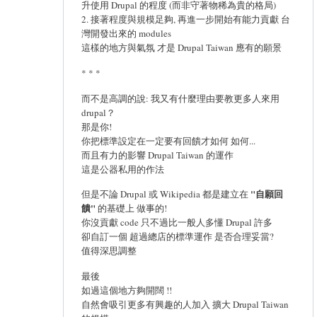
升使用 Drupal 的程度 (而非守著物稀為貴的格局)
2. 接著程度與規模足夠, 再進一步開始有能力貢獻 台
灣開發出來的 modules
這樣的地方與氣氛 才是 Drupal Taiwan 應有的願景
* * *
而不是高調的說: 我又有什麼理由要教更多人來用
drupal？
那是你!
你把標準設定在一定要有回饋才如何 如何...
而且有力的影響 Drupal Taiwan 的運作
這是公器私用的作法
"自願回
但是不論 Drupal 或 Wikipedia 都是建立在
饋"
的基礎上 做事的!
你沒貢獻 code 只不過比一般人多懂 Drupal 許多
卻自訂一個 超過總店的標準運作 是否合理妥當?
值得深思調整
最後
如過這個地方夠開闊 !!
自然會吸引更多有興趣的人加入 擴大 Drupal Taiwan