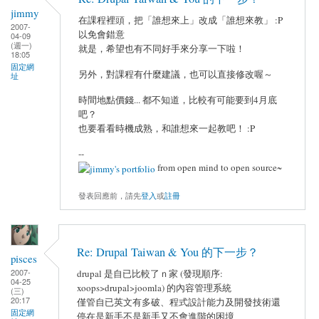
jimmy
在課程裡頭，把「誰想來上」改成「誰想來教」 :P
2007-
以免會錯意
04-09
(週一)
就是，希望也有不同好手來分享一下啦！
18:05
固定網
另外，對課程有什麼建議，也可以直接修改喔～
址
時間地點價錢... 都不知道，比較有可能要到4月底
吧？
也要看看時機成熟，和誰想來一起教吧！ :P
--
from open mind to open source~
發表回應前，請先
登入
或
註冊
Re: Drupal Taiwan & You 的下一步？
pisces
2007-
drupal 是自已比較了ｎ家 (發現順序:
04-25
xoops>drupal>joomla) 的內容管理系統
(三)
20:17
僅管自已英文有多破、程式設計能力及開發技術還
固定網
停在是新手不是新手又不會進階的困境