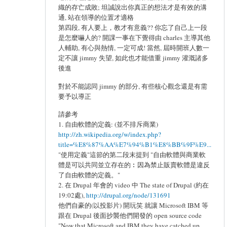
織的存亡成敗; 坦誠說出你真正的想法才是有效的溝
通, 站在領導的位置才適格
第四段, 有人要上，教才有意義?? 你忘了自己上一段
是怎麼嚇人的? 開課一事在下覺得由 charles 主導其他
人輔助, 有心與熱情, 一定可成! 當然, 屆時開班人數一
定不讓 jimmy 失望, 如此也才能借重 jimmy 灌溉諸多
後進
對於不能認同 jimmy 的部分, 有些核心觀念還是有需
要予以導正
請參考
1. 自由軟體的定義: (並不排斥商業)
http://zh.wikipedia.org/w/index.php?
title=%E8%87%AA%E7%94%B1%E8%BB%9F%E9...
"使用定義"這節的第二段末提到 "自由軟體與商業軟
體是可以共同並立存在的︰因為禁止販賣軟體是違反
了自由軟體的定義。"
2. 在 Drupal 年會的 video 中 The state of Drupal (約在
19:02處),
http://drupal.org/node/131691
他們自豪的(以投影片) 開玩笑 就讓 Microsoft IBM 等
跟在 Drupal 後面抄襲他們開發的 open source code
"Now that Microsoft and IBM they have catched up,