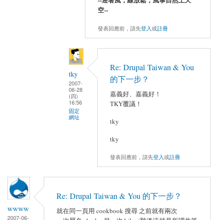
空--
發表回應前，請先
登入
或
註冊
Re: Drupal Taiwan & You
tky
的下一步？
2007-
06-28
嘉義好、嘉義好！
(四)
16:56
TKY覆議！
固定
網址
tky
tky
發表回應前，請先
登入
或
註冊
Re: Drupal Taiwan & You 的下一步？
wwww
就在同一頁用 cookbook 搜尋 之前就有兩次
2007-06-