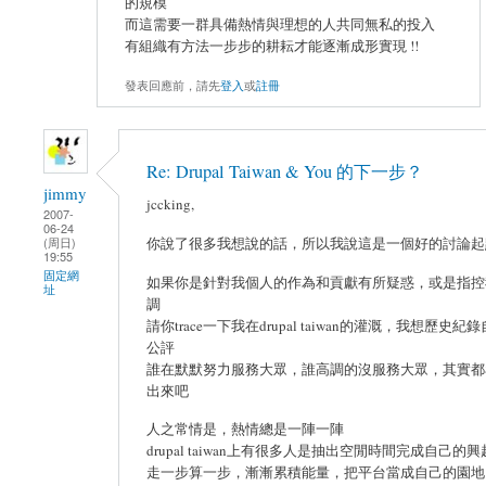
的規模
而這需要一群具備熱情與理想的人共同無私的投入
有組織有方法一步步的耕耘才能逐漸成形實現 !!
發表回應前，請先
登入
或
註冊
Re: Drupal Taiwan & You 的下一步？
jimmy
jccking,
2007-
06-24
(周日)
你說了很多我想說的話，所以我說這是一個好的討論起
19:55
固定網
如果你是針對我個人的作為和貢獻有所疑惑，或是指控
址
調
請你trace一下我在drupal taiwan的灌溉，我想歷史紀
公評
誰在默默努力服務大眾，誰高調的沒服務大眾，其實都
出來吧
人之常情是，熱情總是一陣一陣
drupal taiwan上有很多人是抽出空閒時間完成自己的興
走一步算一步，漸漸累積能量，把平台當成自己的園地