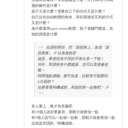
通的條件是什麼？
底子又是什麼？需要自己下的功夫又是什麼？
自己位在自由軟體的角色，與社群彼此互利的方式
又是什麼？
為什麼選用open source軟體，除了省錢門檻低，其
他的原因是什麼
在課程裡頭，把「誰想來上」改成「誰
想來教」 :P 以免會錯意
就是，希望也有不同好手來分享一下啦！
另外，對課程有什麼建議，也可以直接修改
喔～
時間地點價錢... 都不知道，比較有可能要到
4月底吧？
也要看看時機成熟，和誰想來一起教吧！ :P
有人要上，教才有意義吧
有10個人說好要參加，那動力就會強一點
有3個人說可以一起做一起教，那動力就會更強一點
這就是所謂的「時機成熟」