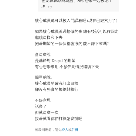
也要看看時機成熟，和誰想來一起教吧！
:P
核心成員總可以教入門課程吧 (現在已經六月了)
如果核心成員說過想做的事 總有後話可以往回走
繼續這樣和下去
抱著期望的一個個都會涼的 能不靜下來嗎?
會這麼說
是基於對 Drupal 的期望
有心想學來用 不願任此情況繼續下去
簡單的說:
核心成員的確有訂出目標
卻沒有務實的規劃與執行
不好意思
話多了
但就這麼一次
接著就看你們打算怎麼辦吧
發表回應前，請先
登入
或
註冊