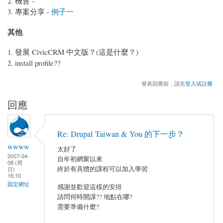
機會 -
專案分享 -
例子一
其他
發展 CivicCRM 中文版？(這是什麼？)
install profile??
發表回應前，請先
登入
或
註冊
回應
Re: Drupal Taiwan & You 的下一步？
wwww
太好了
2007-04-
自年初網聚以來
08 (周
終於有具體的課程可以加入學習
日)
16:10
固定網址
感謝並歡迎這樣的安排
請問何時開課?? 地點在哪?
需要準備什麼?