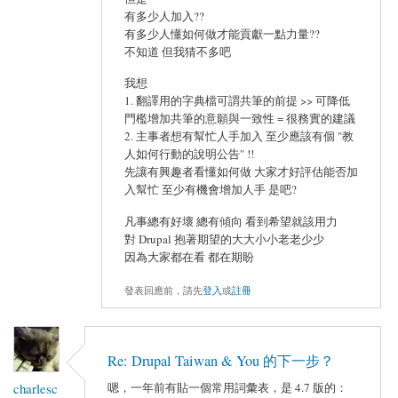
有多少人加入??
有多少人懂如何做才能貢獻一點力量??
不知道 但我猜不多吧
我想
1. 翻譯用的字典檔可謂共筆的前提 >> 可降低
門檻增加共筆的意願與一致性 = 很務實的建議
2. 主事者想有幫忙人手加入 至少應該有個 "教
人如何行動的說明公告" !!
先讓有興趣者看懂如何做 大家才好評估能否加
入幫忙 至少有機會增加人手 是吧?
凡事總有好壞 總有傾向 看到希望就該用力
對 Drupal 抱著期望的大大小小老老少少
因為大家都在看 都在期盼
發表回應前，請先
登入
或
註冊
Re: Drupal Taiwan & You 的下一步？
charlesc
嗯，一年前有貼一個常用詞彙表，是 4.7 版的：