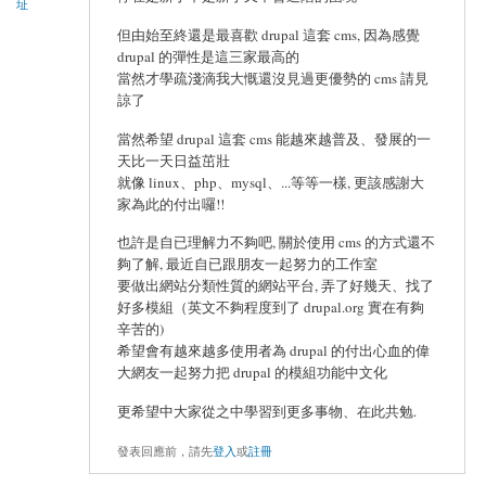
址
但由始至終還是最喜歡 drupal 這套 cms, 因為感覺
drupal 的彈性是這三家最高的
當然才學疏淺滴我大慨還沒見過更優勢的 cms 請見
諒了
當然希望 drupal 這套 cms 能越來越普及、發展的一
天比一天日益茁壯
就像 linux、php、mysql、...等等一樣, 更該感謝大
家為此的付出囉!!
也許是自已理解力不夠吧, 關於使用 cms 的方式還不
夠了解, 最近自已跟朋友一起努力的工作室
要做出網站分類性質的網站平台, 弄了好幾天、找了
好多模組（英文不夠程度到了 drupal.org 實在有夠
辛苦的)
希望會有越來越多使用者為 drupal 的付出心血的偉
大網友一起努力把 drupal 的模組功能中文化
更希望中大家從之中學習到更多事物、在此共勉.
發表回應前，請先
登入
或
註冊