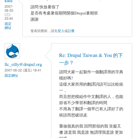
kiku
2007-
請問 快放暑假了
06-20
是否有考慮暑假期間開個Drupal暑期班
(三)
23:40
謝謝
固定
網址
發表回應前，請先
登入
或
註冊
Re: Drupal Taiwan & You 的下
一步？
llc_silly@drupal.org
2007-06-22 (週五) 18:41
請問大家一起製作一個翻譯用的字典
固定網址
檔好嗎?
這樣大家所用的翻譯詞語可以比較統
一，
而且想把模組作中文翻譯的人，也能
節省不少學習和翻譯的時間
不用為了翻譯一個早已有人譯好了的
術語而想破頭皮.
重做個真的我 回問那假的我 笑癡又
傻 誰是我 我是誰 無謂理我是誰 更加