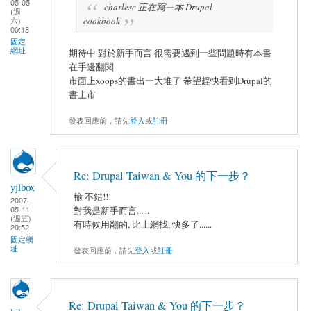
05-05
charlesc 正在寫ㄧ本 Drupal
(週
六)
cookbook
00:18
固定
網址
期待中 對於新手而言 很需要遇到一些問題時有本書
在手邊翻閱
市面上xoops的書出一大堆了 希望趕快看到Drupal的
書上市
發表回應前，請先
登入
或
註冊
Re: Drupal Taiwan & You 的下一步？
yjlbox
輸 不錯!!!
2007-
05-11
對我是新手而言......
(週五)
有時候用翻的, 比上網找, 快多了......
20:52
固定網
址
發表回應前，請先
登入
或
註冊
Re: Drupal Taiwan & You 的下一步？