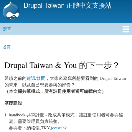
Drupal Taiwan 正體中文支援站
移
至
主
內
選單
容
主選單
首頁
您在這裡
Drupal Taiwan & You 的下一步？
延續之前的
建議
/
疑問
，大家來寫寫所想要看到的 Drupal Taiwan
的未來，以及自己想要參與的部份？
（本文採共筆模式，所有註冊使用者皆可編輯內文）
基礎建設
handbook 共筆計畫 - 改成共筆模式，讓註冊使用者可參與編
寫。需要管理員負責統整。
參與者：納格髓,TKY,
joetsuihk