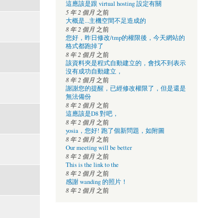
這應該是跟 virtual hosting 設定有關
5 年 2 個月
之前
大概是...主機空間不足造成的
8 年 2 個月
之前
您好，昨日修改/tmp的權限後，今天網站的
格式都跑掉了
8 年 2 個月
之前
該資料夾是程式自動建立的，會找不到表示
沒有成功自動建立，
8 年 2 個月
之前
謝謝您的提醒，已經修改權限了，但是還是
無法備份
8 年 2 個月
之前
這應該是D8 對吧，
8 年 2 個月
之前
yosia，您好! 跑了個新問題，如附圖
8 年 2 個月
之前
Our meeting will be better
8 年 2 個月
之前
This is the link to the
8 年 2 個月
之前
感謝 wanding 的照片！
8 年 2 個月
之前