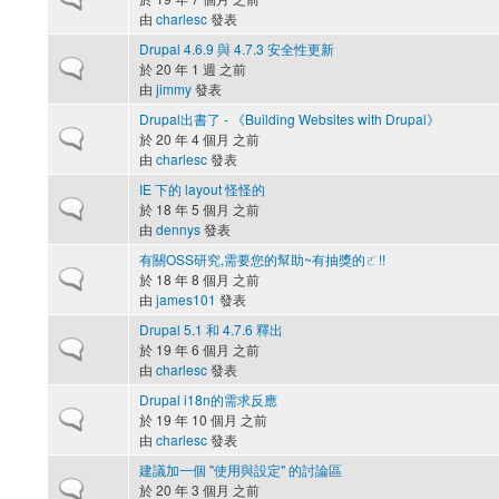
由
charlesc
發表
Drupal 4.6.9 與 4.7.3 安全性更新
一般主題
於 20 年 1 週 之前
由
jimmy
發表
Drupal出書了 - 《Building Websites with Drupal》
一般主題
於 20 年 4 個月 之前
由
charlesc
發表
IE 下的 layout 怪怪的
一般主題
於 18 年 5 個月 之前
由
dennys
發表
有關OSS研究,需要您的幫助~有抽獎的ㄛ!!
一般主題
於 18 年 8 個月 之前
由
james101
發表
Drupal 5.1 和 4.7.6 釋出
一般主題
於 19 年 6 個月 之前
由
charlesc
發表
Drupal i18n的需求反應
一般主題
於 19 年 10 個月 之前
由
charlesc
發表
建議加一個 "使用與設定" 的討論區
一般主題
於 20 年 3 個月 之前