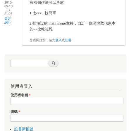
有兩個作法可以考慮
2015-
05-13
(三)
1.改css，較簡單
21:07
固定
網址
2.把預設的 main menu拿掉，自訂一個區塊取代原本
的=>比較複雜
發表回應前，請先
登入
或
註冊
搜尋表單
搜尋
使用者登入
使用者名稱
*
密碼
*
註冊新帳號