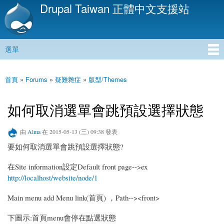
Drupal Taiwan 正體中文支援站
移
至
主
內
選單
容
主選單
首頁
»
Forums
»
疑難雜症
»
版型/Themes
您在這裡
如何取消選單會跳預設選擇狀態
由
Alma
在 2015-05-13 (三) 09:38 發表
要如何取消選單會跳預設選擇狀態?
在Site information設定Default front page-->ex
http://localhost/website/node/1
Main menu add Menu link(首頁) ，Path--><front>
下圖示:首頁menu會停在點選狀態