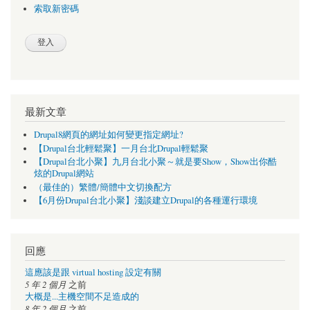
索取新密碼
最新文章
Drupal8網頁的網址如何變更指定網址?
【Drupal台北輕鬆聚】一月台北Drupal輕鬆聚
【Drupal台北小聚】九月台北小聚～就是要Show，Show出你酷
炫的Drupal網站
（最佳的）繁體/簡體中文切換配方
【6月份Drupal台北小聚】淺談建立Drupal的各種運行環境
回應
這應該是跟 virtual hosting 設定有關
5 年 2 個月
之前
大概是...主機空間不足造成的
8 年 2 個月
之前