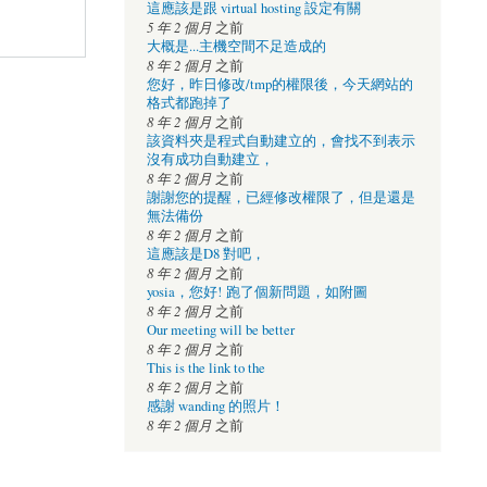
這應該是跟 virtual hosting 設定有關
5 年 2 個月
之前
大概是...主機空間不足造成的
8 年 2 個月
之前
您好，昨日修改/tmp的權限後，今天網站的
格式都跑掉了
8 年 2 個月
之前
該資料夾是程式自動建立的，會找不到表示
沒有成功自動建立，
8 年 2 個月
之前
謝謝您的提醒，已經修改權限了，但是還是
無法備份
8 年 2 個月
之前
這應該是D8 對吧，
8 年 2 個月
之前
yosia，您好! 跑了個新問題，如附圖
8 年 2 個月
之前
Our meeting will be better
8 年 2 個月
之前
This is the link to the
8 年 2 個月
之前
感謝 wanding 的照片！
8 年 2 個月
之前