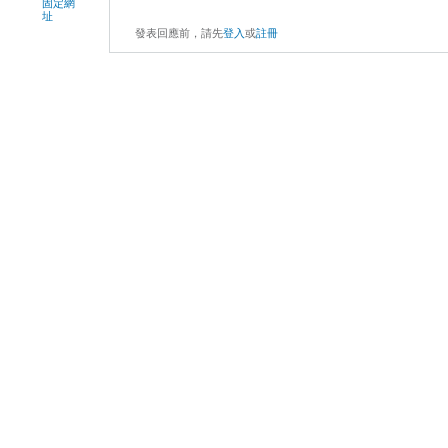
固定網
址
發表回應前，請先
登入
或
註冊