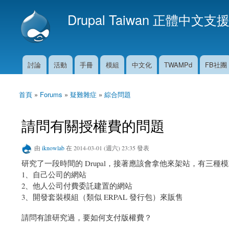
Drupal Taiwan 正體中文支
討論
活動
手冊
模組
中文化
TWAMPd
FB社團
主選單
首頁
»
Forums
»
疑難雜症
»
綜合問題
您在這裡
請問有關授權費的問題
由
iknowlab
在 2014-03-01 (週六) 23:35 發表
研究了一段時間的 Drupal，接著應該會拿他來架站，有三種
1、自己公司的網站
2、他人公司付費委託建置的網站
3、開發套裝模組（類似 ERPAL 發行包）來販售
請問有誰研究過，要如何支付版權費？