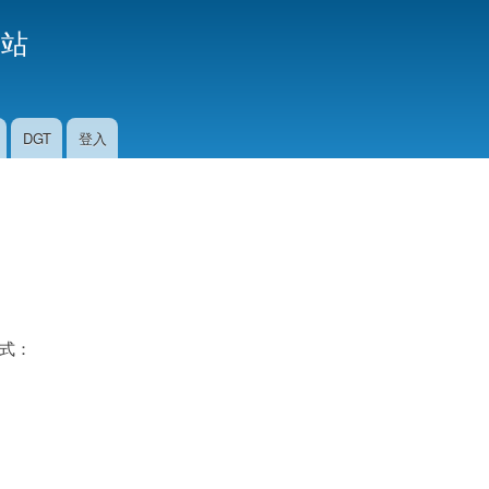
移
援站
至
主
內
容
DGT
登入
模式：