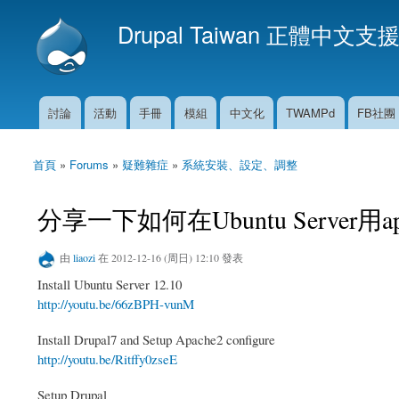
Drupal Taiwan 正體中文支
討論
活動
手冊
模組
中文化
TWAMPd
FB社團
主選單
首頁
»
Forums
»
疑難雜症
»
系統安裝、設定、調整
您在這裡
分享一下如何在Ubuntu Server用ap
由
liaozi
在 2012-12-16 (周日) 12:10 發表
Install Ubuntu Server 12.10
http://youtu.be/66zBPH-vunM
Install Drupal7 and Setup Apache2 configure
http://youtu.be/Ritffy0zseE
Setup Drupal