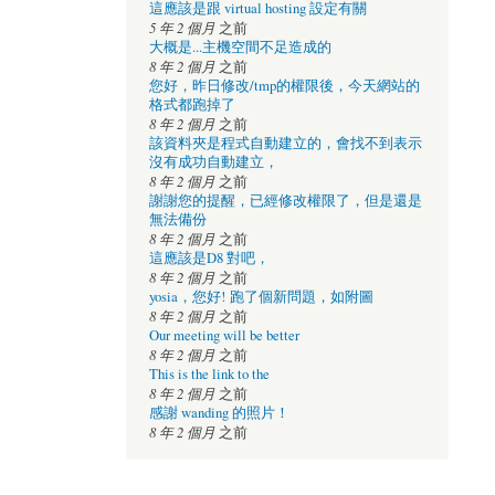
這應該是跟 virtual hosting 設定有關
5 年 2 個月
之前
大概是...主機空間不足造成的
8 年 2 個月
之前
您好，昨日修改/tmp的權限後，今天網站的
格式都跑掉了
8 年 2 個月
之前
該資料夾是程式自動建立的，會找不到表示
沒有成功自動建立，
8 年 2 個月
之前
謝謝您的提醒，已經修改權限了，但是還是
無法備份
8 年 2 個月
之前
這應該是D8 對吧，
8 年 2 個月
之前
yosia，您好! 跑了個新問題，如附圖
8 年 2 個月
之前
Our meeting will be better
8 年 2 個月
之前
This is the link to the
8 年 2 個月
之前
感謝 wanding 的照片！
8 年 2 個月
之前