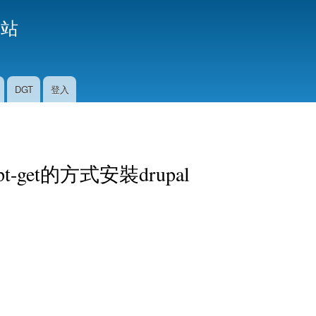
移
援站
至
主
內
容
DGT
登入
t-get的方式安裝drupal