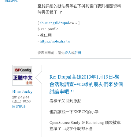
固定網址
至於詳細的辦法得等在下與其窗口要到相關資料
時再回報了 :P
[
chusiang@drupal
-tw ~ ]
$ cat .profile
- 凍仁翔
-
https://note.drx.tw
發表回應前，請先
登入
或
註冊
Re: Drupal高雄2013年1月19日-聚
會活動調查~vue雄的朋友們來發個
Blue Jacky
討論串吧!!!
2012-12-14
看樣子又回到原點
(週五) 10:56
固定網址
也許該找一下KKBOX的小畢
OpenSource Study @ Kaohsiung 腦袋被車
撞壞了....現在什麼都不會