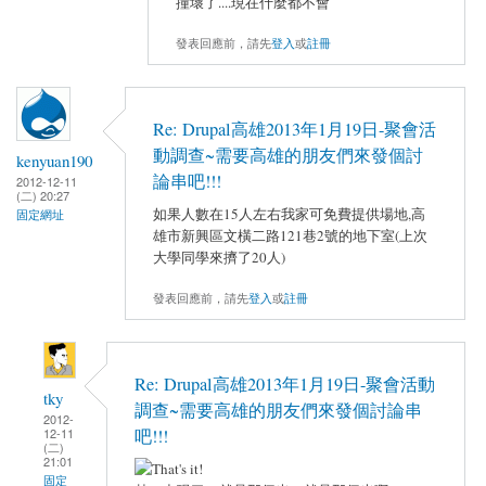
撞壞了....現在什麼都不會
發表回應前，請先
登入
或
註冊
Re: Drupal高雄2013年1月19日-聚會活
動調查~需要高雄的朋友們來發個討
kenyuan190
論串吧!!!
2012-12-11
(二) 20:27
如果人數在15人左右我家可免費提供場地,高
固定網址
雄市新興區文橫二路121巷2號的地下室(上次
大學同學來擠了20人)
發表回應前，請先
登入
或
註冊
Re: Drupal高雄2013年1月19日-聚會活動
tky
調查~需要高雄的朋友們來發個討論串
2012-
12-11
吧!!!
(二)
21:01
固定