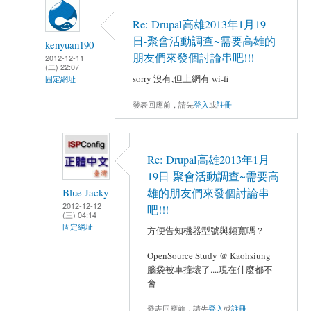
Re: Drupal高雄2013年1月19
日-聚會活動調查~需要高雄的
kenyuan190
朋友們來發個討論串吧!!!
2012-12-11
(二) 22:07
sorry 沒有,但上網有 wi-fi
固定網址
發表回應前，請先
登入
或
註冊
Re: Drupal高雄2013年1月
19日-聚會活動調查~需要高
Blue Jacky
雄的朋友們來發個討論串
2012-12-12
吧!!!
(三) 04:14
固定網址
方便告知機器型號與頻寬嗎？
OpenSource Study @ Kaohsiung
腦袋被車撞壞了....現在什麼都不
會
發表回應前，請先
登入
或
註冊