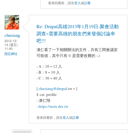
發表回應前，請先
登入
或
註冊
Re: Drupal高雄2013年1月19日-聚會活動
調查~需要高雄的朋友們來發個討論串
chusiang
吧!!!
2012-12-
14 (週五)
11:40
凍仁看了一下相關辦法的文件，共有三間會議室
固定網址
可租借，其中只有 © 是需要收費的 :-)
- A：10 ~ 12 人
- B：8 ~ 10 人
- C：30 ~ 40 人
[
chusiang@drupal
-tw ~ ]
$ cat .profile
- 凍仁翔
-
https://note.drx.tw
發表回應前，請先
登入
或
註冊