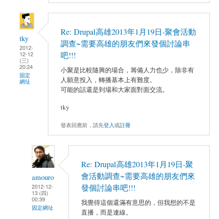
Re: Drupal高雄2013年1月19日-聚會活動
tky
調查~需要高雄的朋友們來發個討論串
2012-
12-12
吧!!!
(三)
20:24
小聚是比較隨興的場合，籌備人力也少，除非有
固定
人願意投入，轉播基本上有難度。
網址
可能的話還是到場和大家面對面交流。
tky
發表回應前，請先
登入
或
註冊
Re: Drupal高雄2013年1月19日-聚
會活動調查~需要高雄的朋友們來
amouro
2012-12-
發個討論串吧!!!
13 (四)
00:39
我覺得這個還滿有意思的，但我想的不是
固定網址
直播，而是連線。