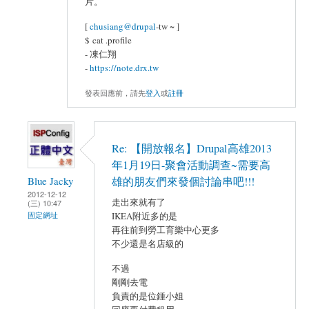
片。
[
chusiang@drupal
-tw ~ ]
$ cat .profile
- 凍仁翔
-
https://note.drx.tw
發表回應前，請先
登入
或
註冊
Re: 【開放報名】Drupal高雄2013
年1月19日-聚會活動調查~需要高
Blue Jacky
雄的朋友們來發個討論串吧!!!
2012-12-12
走出來就有了
(三) 10:47
固定網址
IKEA附近多的是
再往前到勞工育樂中心更多
不少還是名店級的
不過
剛剛去電
負責的是位鍾小姐