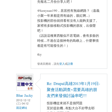
先報名二月份分享人吧！
@kenyuan190，居居然有無線網路？（嘉義
小聚一年來都是用有線的，眼紅啊...）
投影機的部份就得看有沒有人能夠支援了。
家裡有多餘移動式投影機的朋友，出個聲
吧！
（話說這種東西貌似不若電鍋，會有多餘的
時候....不過在這個神奇的島嶼上，什麼事情
都是有可能發生的！）
tky
發表回應前，請先
登入
或
註冊
Re: Drupal高雄2013年1月19日-
聚會活動調查~需要高雄的朋
Blue Jacky
友們來發個討論串吧!!!
2012-12-12
投影機從來就不是個問題
(三) 04:12
固定網址
至於提款機...有點大台不好帶去耶