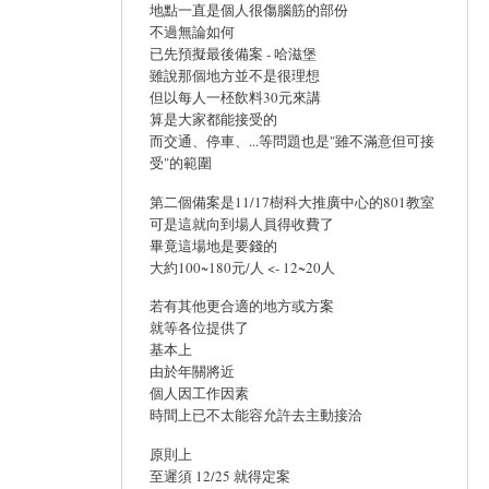
地點一直是個人很傷腦筋的部份
不過無論如何
已先預擬最後備案 - 哈滋堡
雖說那個地方並不是很理想
但以每人一柸飲料30元來講
算是大家都能接受的
而交通、停車、...等問題也是"雖不滿意但可接
受"的範圍
第二個備案是11/17樹科大推廣中心的801教室
可是這就向到場人員得收費了
畢竟這場地是要錢的
大約100~180元/人 <- 12~20人
若有其他更合適的地方或方案
就等各位提供了
基本上
由於年關將近
個人因工作因素
時間上已不太能容允許去主動接洽
原則上
至遲須 12/25 就得定案