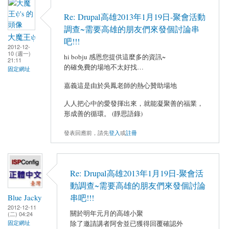
Re: Drupal高雄2013年1月19日-聚會活動
調查~需要高雄的朋友們來發個討論串
大魔王ψ
吧!!!
2012-12-
10 (週一)
hi bobju 感恩您提供這麼多的資訊~
21:11
的確免費的場地不太好找…
固定網址
嘉義這是由於吳鳳老師的熱心贊助場地
人人把心中的愛發揮出來，就能凝聚善的福業，
形成善的循環。 (靜思語錄)
發表回應前，請先
登入
或
註冊
Re: Drupal高雄2013年1月19日-聚會活
動調查~需要高雄的朋友們來發個討論
Blue Jacky
串吧!!!
2012-12-11
關於明年元月的高雄小聚
(二) 04:24
固定網址
除了邀請講者阿舍並已獲得回覆確認外