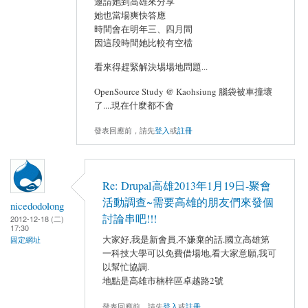
邀請她到高雄來分享
她也當場爽快答應
時間會在明年三、四月間
因這段時間她比較有空檔
看來得趕緊解決埸場地問題...
OpenSource Study @ Kaohsiung 腦袋被車撞壞
了....現在什麼都不會
發表回應前，請先
登入
或
註冊
Re: Drupal高雄2013年1月19日-聚會
活動調查~需要高雄的朋友們來發個
nicedodolong
討論串吧!!!
2012-12-18 (二)
17:30
大家好,我是新會員,不嫌棄的話.國立高雄第
固定網址
一科技大學可以免費借場地,看大家意願,我可
以幫忙協調.
地點是高雄市楠梓區卓越路2號
發表回應前，請先
登入
或
註冊