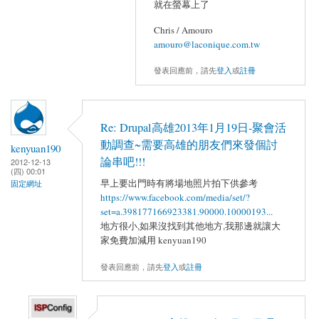
就在螢幕上了
Chris / Amouro
amouro@laconique.com.tw
發表回應前，請先
登入
或
註冊
Re: Drupal高雄2013年1月19日-聚會活
動調查~需要高雄的朋友們來發個討
kenyuan190
論串吧!!!
2012-12-13
(四) 00:01
早上要出門時有將場地照片拍下供參考
固定網址
https://www.facebook.com/media/set/?
set=a.398177166923381.90000.10000193...
地方很小,如果沒找到其他地方,我那邊就讓大
家免費加減用 kenyuan190
發表回應前，請先
登入
或
註冊