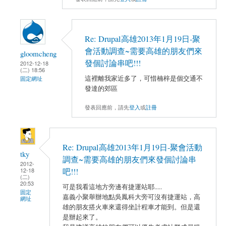
Re: Drupal高雄2013年1月19日-聚
會活動調查~需要高雄的朋友們來
gloomcheng
發個討論串吧!!!
2012-12-18
(二) 18:56
這裡離我家近多了，可惜楠梓是個交通不
固定網址
發達的郊區
發表回應前，請先
登入
或
註冊
Re: Drupal高雄2013年1月19日-聚會活動
tky
調查~需要高雄的朋友們來發個討論串
2012-
12-18
吧!!!
(二)
20:53
可是我看這地方旁邊有捷運站耶.....
固定
嘉義小聚舉辦地點吳鳳科大旁可沒有捷運站，高
網址
雄的朋友搭火車來還得坐計程車才能到。但是還
是辦起來了。