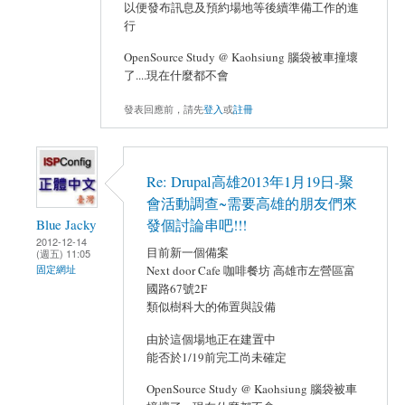
以便發布訊息及預約場地等後續準備工作的進
行
OpenSource Study @ Kaohsiung 腦袋被車撞壞
了....現在什麼都不會
發表回應前，請先
登入
或
註冊
Re: Drupal高雄2013年1月19日-聚
會活動調查~需要高雄的朋友們來
Blue Jacky
發個討論串吧!!!
2012-12-14
目前新一個備案
(週五) 11:05
固定網址
Next door Cafe 咖啡餐坊 高雄市左營區富
國路67號2F
類似樹科大的佈置與設備
由於這個場地正在建置中
能否於1/19前完工尚未確定
OpenSource Study @ Kaohsiung 腦袋被車