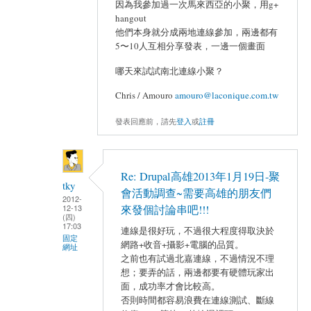
因為我參加過一次馬來西亞的小聚，用g+
hangout
他們本身就分成兩地連線參加，兩邊都有
5〜10人互相分享發表，一邊一個畫面
哪天來試試南北連線小聚？
Chris / Amouro
amouro@laconique.com.tw
發表回應前，請先
登入
或
註冊
Re: Drupal高雄2013年1月19日-聚
tky
會活動調查~需要高雄的朋友們
2012-
12-13
來發個討論串吧!!!
(四)
17:03
連線是很好玩，不過很大程度得取決於
固定
網路+收音+攝影+電腦的品質。
網址
之前也有試過北嘉連線，不過情況不理
想；要弄的話，兩邊都要有硬體玩家出
面，成功率才會比較高。
否則時間都容易浪費在連線測試、斷線