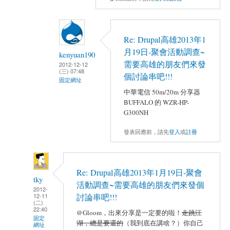
Re: Drupal高雄2013年1
月19日-聚會活動調查~
kenyuan190
需要高雄的朋友們來發
2012-12-12
(三) 07:48
個討論串吧!!!
固定網址
中華電信 50m/20m 分享器
BUFFALO 的 WZR-HP-
G300NH
發表回應前，請先
登入
或
註冊
Re: Drupal高雄2013年1月19日-聚會
tky
活動調查~需要高雄的朋友們來發個
2012-
12-11
討論串吧!!!
(二)
22:40
@Gloom，出來分享是一定要的啦！
走跳江
固定
湖，總是要還的
（我到底在講啥？）你自己
網址