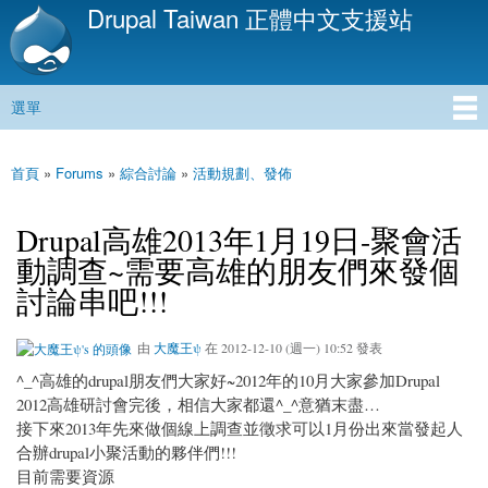
Drupal Taiwan 正體中文支援站
移
至
主
內
選單
容
主選單
首頁
»
Forums
»
綜合討論
»
活動規劃、發佈
您在這裡
Drupal高雄2013年1月19日-聚會活
動調查~需要高雄的朋友們來發個
討論串吧!!!
由
大魔王ψ
在 2012-12-10 (週一) 10:52 發表
^_^高雄的drupal朋友們大家好~2012年的10月大家參加Drupal
2012高雄研討會完後，相信大家都還^_^意猶末盡…
接下來2013年先來做個線上調查並徵求可以1月份出來當發起人
合辦drupal小聚活動的夥伴們!!!
目前需要資源