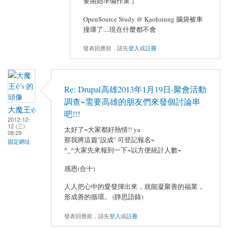
要開始準備作業了
OpenSource Study @ Kaohsiung 腦袋被車
撞壞了....現在什麼都不會
發表回應前，請先
登入
或
註冊
Re: Drupal高雄2013年1月19日-聚會活動
調查~需要高雄的朋友們來發個討論串
大魔王ψ
吧!!!
2012-12-
12 (三)
太好了~大家都好熱情!! ya
08:29
那我將這篇"設成" 可登記報名~
固定網址
^_^大家先來報到一下~以方便統計人數~
感恩(合十)
人人把心中的愛發揮出來，就能凝聚善的福業，
形成善的循環。 (靜思語錄)
發表回應前，請先
登入
或
註冊