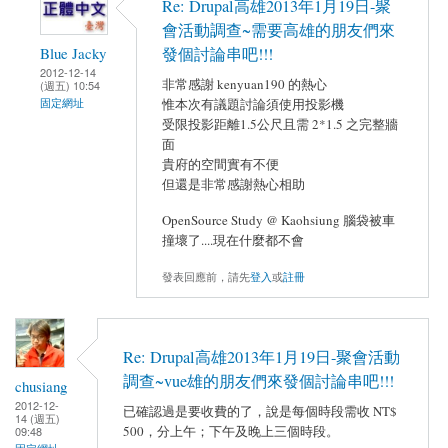
Re: Drupal高雄2013年1月19日-聚
會活動調查~需要高雄的朋友們來
Blue Jacky
發個討論串吧!!!
2012-12-14
非常感謝 kenyuan190 的熱心
(週五) 10:54
固定網址
惟本次有議題討論須使用投影機
受限投影距離1.5公尺且需 2*1.5 之完整牆
面
貴府的空間實有不便
但還是非常感謝熱心相助
OpenSource Study @ Kaohsiung 腦袋被車
撞壞了....現在什麼都不會
發表回應前，請先
登入
或
註冊
Re: Drupal高雄2013年1月19日-聚會活動
調查~vue雄的朋友們來發個討論串吧!!!
chusiang
2012-12-
已確認過是要收費的了，說是每個時段需收 NT$
14 (週五)
500，分上午；下午及晚上三個時段。
09:48