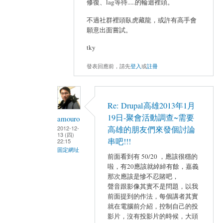
修復、lag等待.....的輪迴裡頭。
不過社群裡頭臥虎藏龍，或許有高手會
願意出面嘗試。
tky
發表回應前，請先
登入
或
註冊
Re: Drupal高雄2013年1月
19日-聚會活動調查~需要
amouro
2012-12-
高雄的朋友們來發個討論
13 (四)
串吧!!!
22:15
固定網址
前面看到有 50/20 ，應該很穩的
啦，有20應該就綽綽有餘，嘉義
那次應該是慘不忍賭吧，
聲音跟影像其實不是問題，以我
前面提到的作法，每個講者其實
就在電腦前介紹，控制自己的投
影片，沒有投影片的時候，大頭