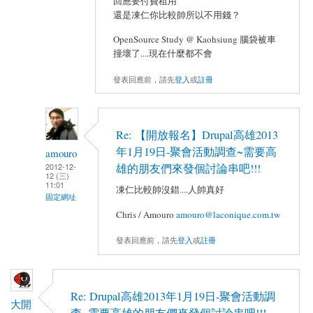
回應要付費租用
還是凍仁你比較帥所以不用錢？
OpenSource Study @ Kaohsiung 腦袋被車
撞壞了....現在什麼都不會
發表回應前，請先
登入
或
註冊
Re: 【開放報名】Drupal高雄2013
年1月19日-聚會活動調查~需要高
amouro
2012-12-
雄的朋友們來發個討論串吧!!!
12 (三)
11:01
凍仁比較帥沒錯....人帥真好
固定網址
Chris / Amouro
amouro@laconique.com.tw
發表回應前，請先
登入
或
註冊
Re: Drupal高雄2013年1月19日-聚會活動調
大開
查~需要高雄的朋友們來發個討論串吧!!!