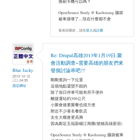
換刷卡機可以嗎？
OpenSource Study @ Kaohsiung 腦袋
被車撞壞了....現在什麼都不會
發表回應前，請先
登入
或
註冊
Re: Drupal高雄2013年1月19日-聚
會活動調查~需要高雄的朋友們來
Blue Jacky
發個討論串吧!!!
2012-12-12
剛剛查詢一下位置
(三) 04:35
固定網址
這個地點還蠻不錯的
除了假日停車可能有所不便外
離捷運站約300公尺
小聚會後要聚餐也很方便
附近不少著名餐飲店
女生大概會更高興
因為鄰近五褔新崛江商圈(號稱高雄新宿)
OpenSource Study @ Kaohsiung 腦袋被車