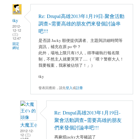
Re: Drupal高雄2013年1月19日-聚會活動
tky
調查~需要高雄的朋友們來發個討論串
2012-
12-12
吧!!!
(三)
12:47
是否請 Jacky 順便提供講者、主題與詳細時間等
固定
資訊，補充在原 po 中？
網址
此外，場地上限只有15人，得準確執行報名限
制，不然主人就要哭哭了.....（「喂？警察大人！
我要報案，我家被佔領了！」）
tky
發表回應前，請先
登入
或
註冊
Re: Drupal高雄2013年1月19日-
聚會活動調查~需要高雄的朋友
大魔王ψ
們來發個討論串吧!!!
2012-12-
12 (三)
再麻煩jacky大哥確認了
12:58