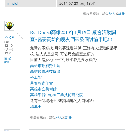
mhsieh
2014-07-23 (三) 13:41
發表回應前，請先
登入
或
註冊
Re: Drupal高雄2013年1月19日-聚會活動調
bobju
查~需要高雄的朋友們來發個討論串吧!!!
2012-
12-10
免費的不好找, 可能要透過關係, 正好有人認識像是學
(週一)
12:25
校, 法人或是公司, 可借用會議室之類的.
固定
目前大略google一下, 幾乎都是要收費的:
網址
高雄市政府勞工局
高雄軟體科技園區
科工館
基督教青年會
高雄市立美術館
高雄學習中心@工業技術研究院
還有一個場地王, 查詢場地的入口網站:
場地王
發表回應前，請先
登入
或
註冊