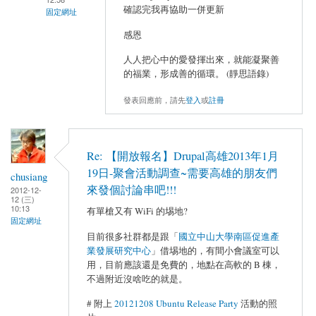
確認完我再協助一併更新
固定網址
感恩
人人把心中的愛發揮出來，就能凝聚善
的福業，形成善的循環。 (靜思語錄)
發表回應前，請先
登入
或
註冊
Re: 【開放報名】Drupal高雄2013年1月
19日-聚會活動調查~需要高雄的朋友們
chusiang
來發個討論串吧!!!
2012-12-
12 (三)
10:13
有單槍又有 WiFi 的埸地?
固定網址
目前很多社群都是跟「
國立中山大學南區促進產
業發展研究中心
」借埸地的，有間小會議室可以
用，目前應該還是免費的，地點在高軟的 B 棟，
不過附近沒啥吃的就是。
# 附上
20121208 Ubuntu Release Party
活動的照