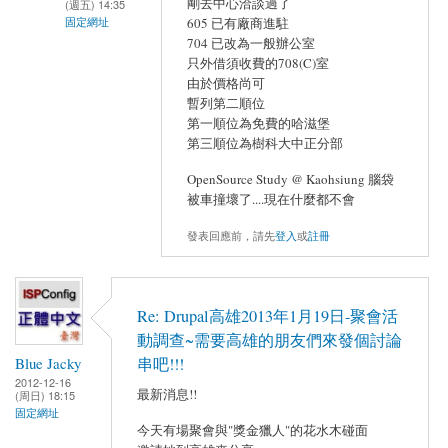
剛去中心洽談過了
(週五) 14:35
固定網址
605 已有廠商進駐
704 已改為一般辦公室
只外借須收費的708(C)室
由於價格尚可
暫列第二順位
第一順位為免費的哈滋堡
第三順位為樹科大中正分部
OpenSource Study @ Kaohsiung 腦袋
被車撞壞了....現在什麼都不會
發表回應前，請先
登入
或
註冊
Re: Drupal高雄2013年1月19日-聚會活
動調查~需要高雄的朋友們來發個討論
Blue Jacky
串吧!!!
2012-12-16
最新消息!!
(周日) 18:15
固定網址
今天有場聚會與"獎金獵人"的花水木碰面