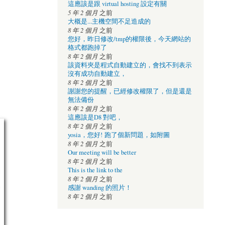
這應該是跟 virtual hosting 設定有關
5 年 2 個月
之前
大概是...主機空間不足造成的
8 年 2 個月
之前
您好，昨日修改/tmp的權限後，今天網站的
格式都跑掉了
8 年 2 個月
之前
該資料夾是程式自動建立的，會找不到表示
沒有成功自動建立，
8 年 2 個月
之前
謝謝您的提醒，已經修改權限了，但是還是
無法備份
8 年 2 個月
之前
這應該是D8 對吧，
8 年 2 個月
之前
yosia，您好! 跑了個新問題，如附圖
8 年 2 個月
之前
Our meeting will be better
8 年 2 個月
之前
This is the link to the
8 年 2 個月
之前
感謝 wanding 的照片！
8 年 2 個月
之前