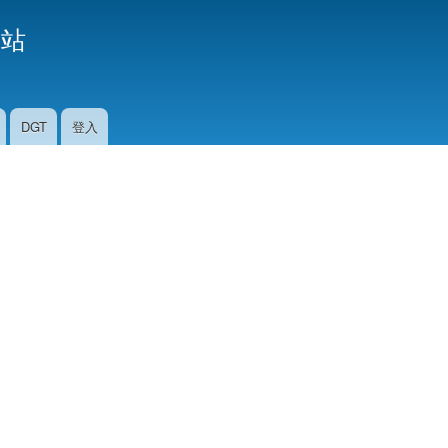
移
援站
至
主
內
容
DGT
登入