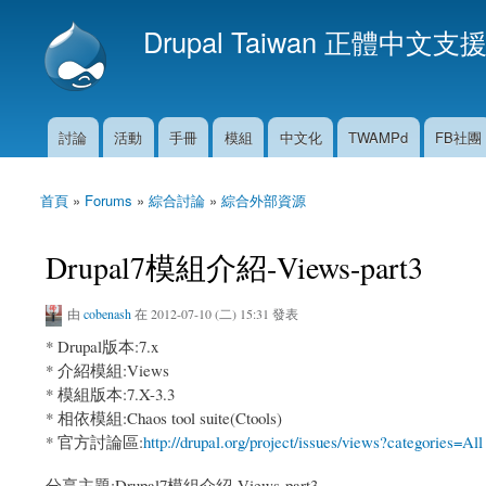
Drupal Taiwan 正體中文支
討論
活動
手冊
模組
中文化
TWAMPd
FB社團
主選單
首頁
»
Forums
»
綜合討論
»
綜合外部資源
您在這裡
Drupal7模組介紹-Views-part3
由
cobenash
在 2012-07-10 (二) 15:31 發表
* Drupal版本:7.x
* 介紹模組:Views
* 模組版本:7.X-3.3
* 相依模組:Chaos tool suite(Ctools)
* 官方討論區:
http://drupal.org/project/issues/views?categories=All
分享主題:Drupal7模組介紹-Views-part3