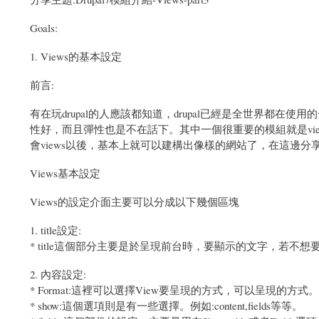
Goals:
1. Views的基本設定
前言:
有在玩drupal的人應該都知道，drupal已經是全世界都在使
性好，而且彈性也是不在話下。其中一個很重要的模組就是vie
會views以後，基本上就可以建構出像樣的網站了，在這邊分享
Views基本設定
Views的設定介面主要可以分成以下幾個區塊
1. title設定:
* title這個部分主要是於呈現前台時，要顯示的文字，若不
2. 內容設定:
* Format:這裡可以選擇View要呈現的方式，可以呈現的方式。例如:Grid,Htm
* show:這個選項則是有一些選擇。例如:content,fields等等。