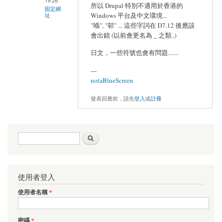
19:26
所以 Drupal 特別不適用於香港的
固定網
Windows 平台及中文環境...
址
"喺", "邨" ... 這些字詞在 D7.12 後應該
會出錯 (以前會更名為 _ 之類..)
日文，一些符號也會有問題.......
---
notaBlueScreen
發表回應前，請先
登入
或
註冊
搜尋表單
搜尋
使用者登入
使用者名稱
*
密碼
*