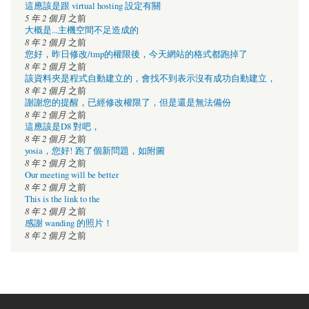
這應該是跟 virtual hosting 設定有關
5 年 2 個月
之前
大概是...主機空間不足造成的
8 年 2 個月
之前
您好，昨日修改/tmp的權限後，今天網站的格式都跑掉了
8 年 2 個月
之前
該資料夾是程式自動建立的，會找不到表示沒有成功自動建立，
8 年 2 個月
之前
謝謝您的提醒，已經修改權限了，但是還是無法備份
8 年 2 個月
之前
這應該是D8 對吧，
8 年 2 個月
之前
yosia，您好! 跑了個新問題，如附圖
8 年 2 個月
之前
Our meeting will be better
8 年 2 個月
之前
This is the link to the
8 年 2 個月
之前
感謝 wanding 的照片！
8 年 2 個月
之前