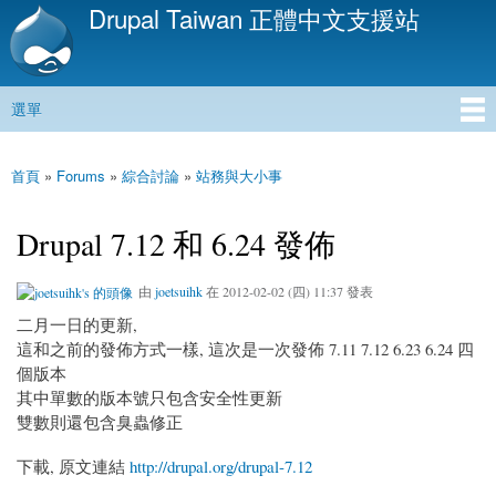
Drupal Taiwan 正體中文支援站
移
至
主
內
選單
容
主選單
首頁
»
Forums
»
綜合討論
»
站務與大小事
您在這裡
Drupal 7.12 和 6.24 發佈
由
joetsuihk
在 2012-02-02 (四) 11:37 發表
二月一日的更新,
這和之前的發佈方式一樣, 這次是一次發佈 7.11 7.12 6.23 6.24 四
個版本
其中單數的版本號只包含安全性更新
雙數則還包含臭蟲修正
下載, 原文連結
http://drupal.org/drupal-7.12