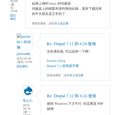
02-03
起碼上傳到 linux 的伺服器
(週
五)
伺服器上的檔案和資料庫的紀錄，還有下載回來
13:48
的中文檔名是正常的了
固定
網址
發表回應前，請先
登入
或
註冊
Re: Drupal 7.12 和 6.24 發佈
沒有遇到過, 可以說明一下嗎?
joetsuihk
2012-02-03
Joetsui's blog
(週五) 14:40
Drupal 7.x 使用者手冊
固定網址
發表回應前，請先
登入
或
註冊
Re: Drupal 7.12 和 6.24 發佈
Kay.L
雖然 Windows 下才不行, 但這應是 PHP
2012-
缺憾
04-16
(週一)