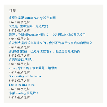
回應
這應該是跟 virtual hosting 設定有關
5 年 2 個月
之前
大概是...主機空間不足造成的
8 年 2 個月
之前
您好，昨日修改/tmp的權限後，今天網站的格式都跑掉了
8 年 2 個月
之前
該資料夾是程式自動建立的，會找不到表示沒有成功自動建立，
8 年 2 個月
之前
謝謝您的提醒，已經修改權限了，但是還是無法備份
8 年 2 個月
之前
這應該是D8 對吧，
8 年 2 個月
之前
yosia，您好! 跑了個新問題，如附圖
8 年 2 個月
之前
Our meeting will be better
8 年 2 個月
之前
This is the link to the
8 年 2 個月
之前
感謝 wanding 的照片！
8 年 2 個月
之前