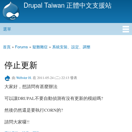
Drupal Taiwan 正體中文支援站
移
至
主
內
選單
容
主選單
首頁
»
Forums
»
疑難雜症
»
系統安裝、設定、調整
您在這裡
停止更新
由
Webster H.
在 2011-05-24 (二) 22:13 發表
大家好，想請問有甚麼辦法
可以讓DRUPAL不要自動偵測有沒有更新的模組嗎?
然後仍然還是要執行CORN的?
請問大家囉!!