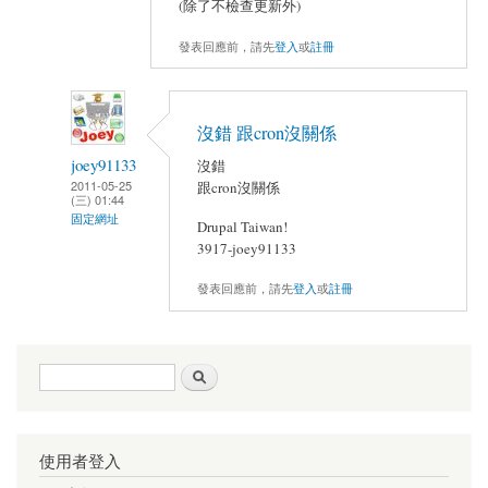
(除了不檢查更新外)
發表回應前，請先
登入
或
註冊
沒錯 跟cron沒關係
joey91133
沒錯
2011-05-25
跟cron沒關係
(三) 01:44
固定網址
Drupal Taiwan!
3917-joey91133
發表回應前，請先
登入
或
註冊
搜尋表單
搜尋
使用者登入