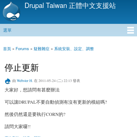
Drupal Taiwan 正體中文支援站
移
至
主
內
選單
容
主選單
首頁
»
Forums
»
疑難雜症
»
系統安裝、設定、調整
您在這裡
停止更新
由
Webster H.
在 2011-05-24 (二) 22:13 發表
大家好，想請問有甚麼辦法
可以讓DRUPAL不要自動偵測有沒有更新的模組嗎?
然後仍然還是要執行CORN的?
請問大家囉!!