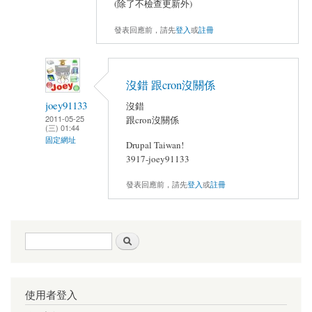
(除了不檢查更新外)
發表回應前，請先
登入
或
註冊
沒錯 跟cron沒關係
joey91133
沒錯
2011-05-25
跟cron沒關係
(三) 01:44
固定網址
Drupal Taiwan!
3917-joey91133
發表回應前，請先
登入
或
註冊
搜尋表單
搜尋
使用者登入