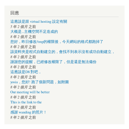
回應
這應該是跟 virtual hosting 設定有關
5 年 2 個月
之前
大概是...主機空間不足造成的
8 年 2 個月
之前
您好，昨日修改/tmp的權限後，今天網站的格式都跑掉了
8 年 2 個月
之前
該資料夾是程式自動建立的，會找不到表示沒有成功自動建立，
8 年 2 個月
之前
謝謝您的提醒，已經修改權限了，但是還是無法備份
8 年 2 個月
之前
這應該是D8 對吧，
8 年 2 個月
之前
yosia，您好! 跑了個新問題，如附圖
8 年 2 個月
之前
Our meeting will be better
8 年 2 個月
之前
This is the link to the
8 年 2 個月
之前
感謝 wanding 的照片！
8 年 2 個月
之前