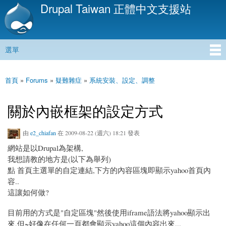
Drupal Taiwan 正體中文支援站
移
至
主
內
選單
容
主選單
首頁
»
Forums
»
疑難雜症
»
系統安裝、設定、調整
您在這裡
關於內嵌框架的設定方式
由
e2_chiafan
在 2009-08-22 (週六) 18:21 發表
網站是以Drupal為架構,
我想請教的地方是(以下為舉列)
點 首頁主選單的自定連結,下方的內容區塊即顯示yahoo首頁內
容..
這讓如何做?
目前用的方式是"自定區塊"然後使用iframe語法將yahoo顯示出
來,但~好像在任何一頁都會顯示yahoo這個內容出來...