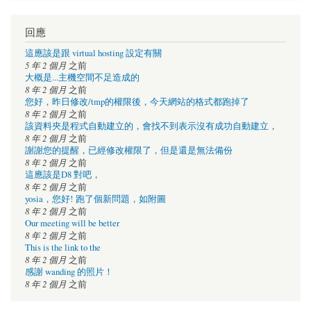
回應
這應該是跟 virtual hosting 設定有關
5 年 2 個月
之前
大概是...主機空間不足造成的
8 年 2 個月
之前
您好，昨日修改/tmp的權限後，今天網站的格式都跑掉了
8 年 2 個月
之前
該資料夾是程式自動建立的，會找不到表示沒有成功自動建立，
8 年 2 個月
之前
謝謝您的提醒，已經修改權限了，但是還是無法備份
8 年 2 個月
之前
這應該是D8 對吧，
8 年 2 個月
之前
yosia，您好! 跑了個新問題，如附圖
8 年 2 個月
之前
Our meeting will be better
8 年 2 個月
之前
This is the link to the
8 年 2 個月
之前
感謝 wanding 的照片！
8 年 2 個月
之前