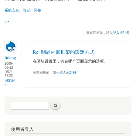
系統安裝、設定、調整
6.x
發表回應前，請先
登入
或
註冊
Re: 關於內嵌框架的設定方式
fafeng
在区块设置里，有在哪个页面显示的选项。
2009-
08-22
(週六)
發表回應前，請先
登入
或
註冊
19:22
固定網
址
搜尋表單
搜尋
使用者登入