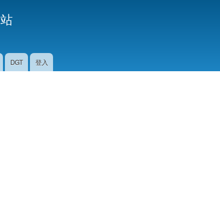
移
援站
至
主
內
容
DGT
登入