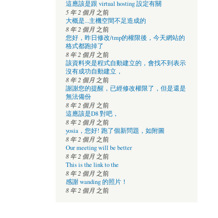
這應該是跟 virtual hosting 設定有關
5 年 2 個月
之前
大概是...主機空間不足造成的
8 年 2 個月
之前
您好，昨日修改/tmp的權限後，今天網站的
格式都跑掉了
8 年 2 個月
之前
該資料夾是程式自動建立的，會找不到表示
沒有成功自動建立，
8 年 2 個月
之前
謝謝您的提醒，已經修改權限了，但是還是
無法備份
8 年 2 個月
之前
這應該是D8 對吧，
8 年 2 個月
之前
yosia，您好! 跑了個新問題，如附圖
8 年 2 個月
之前
Our meeting will be better
8 年 2 個月
之前
This is the link to the
8 年 2 個月
之前
感謝 wanding 的照片！
8 年 2 個月
之前