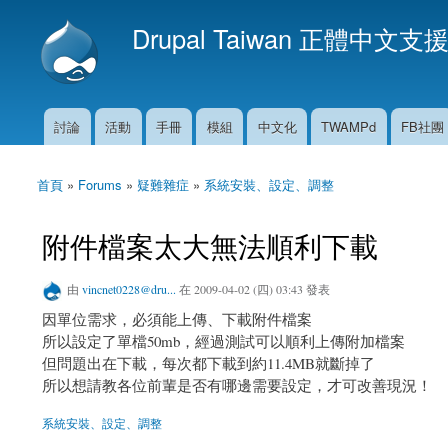
Drupal Taiwan 正體中文支
討論
活動
手冊
模組
中文化
TWAMPd
FB社團
主選單
首頁
»
Forums
»
疑難雜症
»
系統安裝、設定、調整
您在這裡
附件檔案太大無法順利下載
由
vincnet0228@dru...
在 2009-04-02 (四) 03:43 發表
因單位需求，必須能上傳、下載附件檔案
所以設定了單檔50mb，經過測試可以順利上傳附加檔案
但問題出在下載，每次都下載到約11.4MB就斷掉了
所以想請教各位前輩是否有哪邊需要設定，才可改善現況！
系統安裝、設定、調整