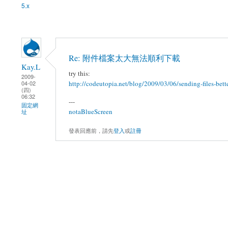
5.x
Re: 附件檔案太大無法順利下載
Kay.L
try this:
2009-
http://codeutopia.net/blog/2009/03/06/sending-files-bett
04-02
(四)
06:32
---
固定網
notaBlueScreen
址
發表回應前，請先
登入
或
註冊