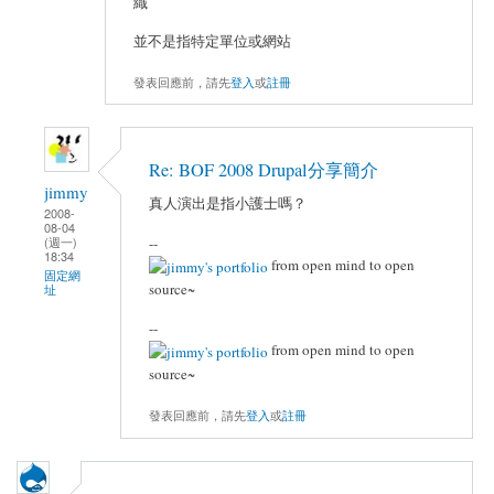
織
並不是指特定單位或網站
發表回應前，請先
登入
或
註冊
Re: BOF 2008 Drupal分享簡介
jimmy
真人演出是指小護士嗎？
2008-
08-04
(週一)
--
18:34
from open mind to open
固定網
source~
址
--
from open mind to open
source~
發表回應前，請先
登入
或
註冊