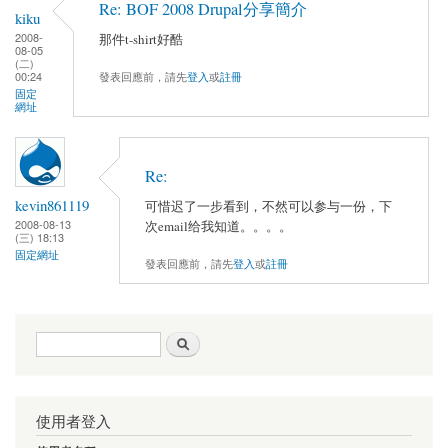
Re: BOF 2008 Drupal分享簡介
kiku
2008-
那件t-shirt好酷
08-05
(二)
00:24
發表回應前，請先
登入
或
註冊
固定
網址
Re:
kevin861119
可惜迟了一步看到，不然可以参与一份，下
2008-08-13
次email给我知道。。。。
(三) 18:13
固定網址
發表回應前，請先
登入
或
註冊
搜尋表單
搜尋
使用者登入