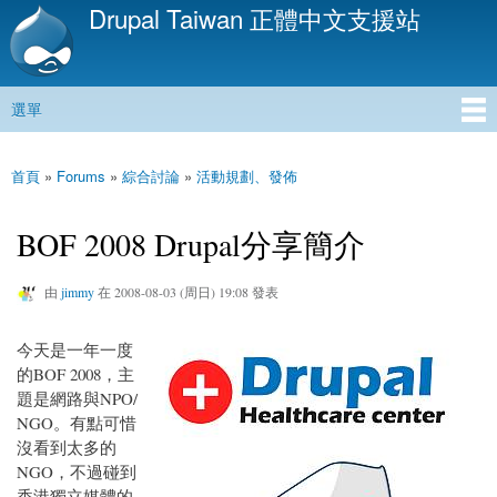
Drupal Taiwan 正體中文支援站
移
至
主
內
選單
容
主選單
首頁
»
Forums
»
綜合討論
»
活動規劃、發佈
您在這裡
BOF 2008 Drupal分享簡介
由
jimmy
在 2008-08-03 (周日) 19:08 發表
今天是一年一度
的BOF 2008，主
題是網路與NPO/
NGO。有點可惜
沒看到太多的
NGO，不過碰到
香港獨立媒體的