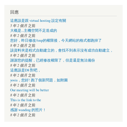
回應
這應該是跟 virtual hosting 設定有關
5 年 2 個月
之前
大概是...主機空間不足造成的
8 年 2 個月
之前
您好，昨日修改/tmp的權限後，今天網站的格式都跑掉了
8 年 2 個月
之前
該資料夾是程式自動建立的，會找不到表示沒有成功自動建立，
8 年 2 個月
之前
謝謝您的提醒，已經修改權限了，但是還是無法備份
8 年 2 個月
之前
這應該是D8 對吧，
8 年 2 個月
之前
yosia，您好! 跑了個新問題，如附圖
8 年 2 個月
之前
Our meeting will be better
8 年 2 個月
之前
This is the link to the
8 年 2 個月
之前
感謝 wanding 的照片！
8 年 2 個月
之前