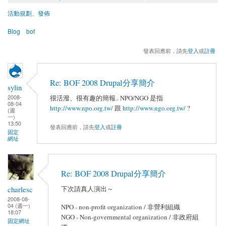
活動規劃、發佈
Blog
bof
發表回應前，請先
登入
或
註冊
Re: BOF 2008 Drupal分享簡介
sylin
2008-
很活潑、很有趣的簡報.. NPO/NGO 是指
08-04
http://www.npo.org.tw/
跟
http://www.ngo.org.tw/
?
(週
一)
13:50
發表回應前，請先
登入
或
註冊
固定
網址
Re: BOF 2008 Drupal分享簡介
charlesc
下次請真人演出～
2008-08-
04 (週一)
NPO - non-profit organization / 非營利組織
18:07
NGO - Non-governmental organization / 非政府組
固定網址