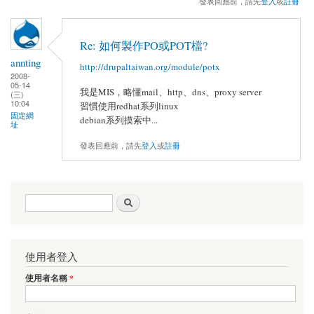
發表回應前，請先
登入
或
註冊
Re: 如何製作PO或POT檔?
annting
http://drupaltaiwan.org/module/potx
2008-
05-14
我是MIS，略懂mail、http、dns、proxy server
(三)
10:04
習慣使用redhat系列linux
固定網
debian系列摸索中...
址
發表回應前，請先
登入
或
註冊
搜尋表單
搜尋
使用者登入
使用者名稱
*