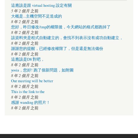
這應該是跟 virtual hosting 設定有關
5 年 2 個月
之前
大概是...主機空間不足造成的
8 年 2 個月
之前
您好，昨日修改/tmp的權限後，今天網站的格式都跑掉了
8 年 2 個月
之前
該資料夾是程式自動建立的，會找不到表示沒有成功自動建立，
8 年 2 個月
之前
謝謝您的提醒，已經修改權限了，但是還是無法備份
8 年 2 個月
之前
這應該是D8 對吧，
8 年 2 個月
之前
yosia，您好! 跑了個新問題，如附圖
8 年 2 個月
之前
Our meeting will be better
8 年 2 個月
之前
This is the link to the
8 年 2 個月
之前
感謝 wanding 的照片！
8 年 2 個月
之前