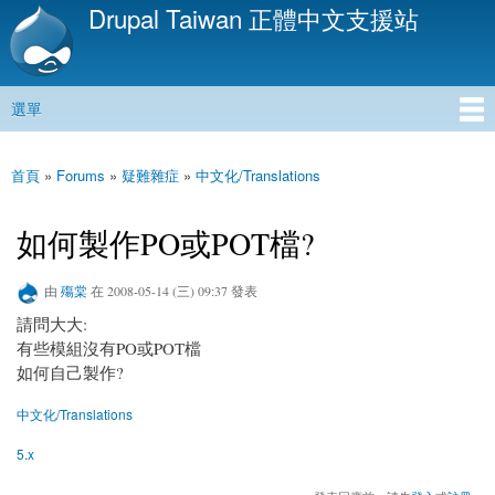
Drupal Taiwan 正體中文支援站
移
至
主
內
選單
容
主選單
首頁
»
Forums
»
疑難雜症
»
中文化/Translations
您在這裡
如何製作PO或POT檔?
由
殤棠
在 2008-05-14 (三) 09:37 發表
請問大大:
有些模組沒有PO或POT檔
如何自己製作?
中文化/Translations
5.x