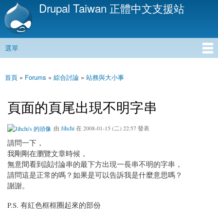
Drupal Taiwan 正體中文支援站
移
至
主
內
選單
容
主選單
首頁
»
Forums
»
綜合討論
»
站務與大小事
您在這裡
頁面的頁尾出現不明字串
由
Jihchi
在 2008-01-15 (二) 22:57 發表
請問一下，
我剛剛在瀏覽文章時候，
無意間看到該討論串的最下方出現一長串不明的字串，
請問這是正常的嗎？如果是可以告訴我是什麼意思嗎？
謝謝。
P.S. 有紅色框框圈起來的部份