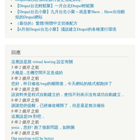
【Drupal台北輕鬆聚】一月台北Drupal輕鬆聚
【Drupal台北小聚】九月台北小聚～就是要Show，Show出你酷
炫的Drupal網站
（最佳的）繁體/簡體中文切換配方
【6月份Drupal台北小聚】淺談建立Drupal的各種運行環境
回應
這應該是跟 virtual hosting 設定有關
5 年 2 個月
之前
大概是...主機空間不足造成的
8 年 2 個月
之前
您好，昨日修改/tmp的權限後，今天網站的格式都跑掉了
8 年 2 個月
之前
該資料夾是程式自動建立的，會找不到表示沒有成功自動建立，
8 年 2 個月
之前
謝謝您的提醒，已經修改權限了，但是還是無法備份
8 年 2 個月
之前
這應該是D8 對吧，
8 年 2 個月
之前
yosia，您好! 跑了個新問題，如附圖
8 年 2 個月
之前
Our meeting will be better