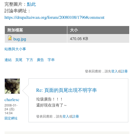
完整圖片：
點此
討論串網址：
https://drupaltaiwan.org/forum/20080108/1796#comment
附加檔案
大小
470.05 KB
bug.jpg
站務與大小事
連結
頁尾
下方
廣告
字串
發表回應前，請先
登入
或
註冊
Re: 頁面的頁尾出現不明字串
charlesc
垃圾廣告！！！
還好現在沒有了～
2008-01-
24 (四)
14:04
發表回應前，請先
登入
或
註冊
固定網址