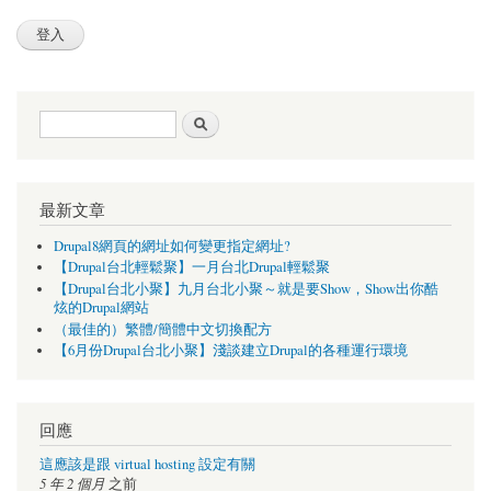
搜尋表單
搜尋
最新文章
Drupal8網頁的網址如何變更指定網址?
【Drupal台北輕鬆聚】一月台北Drupal輕鬆聚
【Drupal台北小聚】九月台北小聚～就是要Show，Show出你酷
炫的Drupal網站
（最佳的）繁體/簡體中文切換配方
【6月份Drupal台北小聚】淺談建立Drupal的各種運行環境
回應
這應該是跟 virtual hosting 設定有關
5 年 2 個月
之前