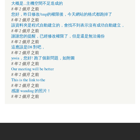
大概是...主機空間不足造成的
8 年 2 個月
之前
您好，昨日修改/tmp的權限後，今天網站的格式都跑掉了
8 年 2 個月
之前
該資料夾是程式自動建立的，會找不到表示沒有成功自動建立，
8 年 2 個月
之前
謝謝您的提醒，已經修改權限了，但是還是無法備份
8 年 2 個月
之前
這應該是D8 對吧，
8 年 2 個月
之前
yosia，您好! 跑了個新問題，如附圖
8 年 2 個月
之前
Our meeting will be better
8 年 2 個月
之前
This is the link to the
8 年 2 個月
之前
感謝 wanding 的照片！
8 年 2 個月
之前