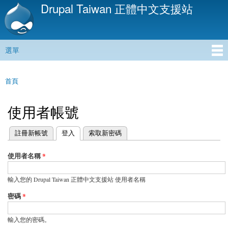
Drupal Taiwan 正體中文支援站
移
至
主
內
選單
容
主選單
首頁
您在這裡
使用者帳號
(作用中頁籤)
註冊新帳號
登入
索取新密碼
主要索引標籤
使用者名稱
*
輸入您的 Drupal Taiwan 正體中文支援站 使用者名稱
密碼
*
輸入您的密碼。