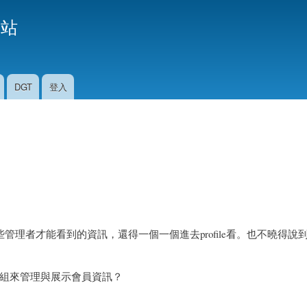
移
援站
至
主
內
容
DGT
登入
一些管理者才能看到的資訊，還得一個一個進去profile看。也不曉得說
組來管理與展示會員資訊？