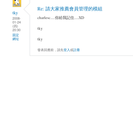
Re: 請大家推薦會員管理的模組
tky
charlesc.....你給我記住.....XD
2008-
01-24
(四)
tky
20:30
固定
tky
網址
發表回應前，請先
登入
或
註冊