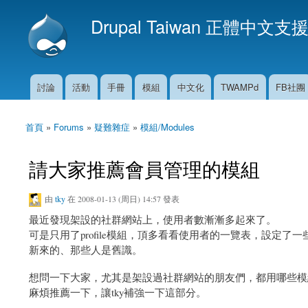
Drupal Taiwan 正體中文支
討論
活動
手冊
模組
中文化
TWAMPd
FB社團
主選單
首頁
»
Forums
»
疑難雜症
»
模組/Modules
您在這裡
請大家推薦會員管理的模組
由
tky
在 2008-01-13 (周日) 14:57 發表
最近發現架設的社群網站上，使用者數漸漸多起來了。
可是只用了profile模組，頂多看看使用者的一覽表，設定了
新來的、那些人是舊識。
想問一下大家，尤其是架設過社群網站的朋友們，都用哪些模
麻煩推薦一下，讓tky補強一下這部分。