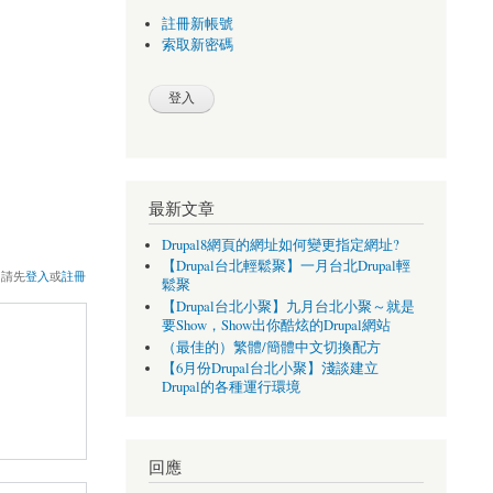
註冊新帳號
索取新密碼
最新文章
Drupal8網頁的網址如何變更指定網址?
【Drupal台北輕鬆聚】一月台北Drupal輕
，請先
登入
或
註冊
鬆聚
【Drupal台北小聚】九月台北小聚～就是
要Show，Show出你酷炫的Drupal網站
（最佳的）繁體/簡體中文切換配方
【6月份Drupal台北小聚】淺談建立
Drupal的各種運行環境
回應