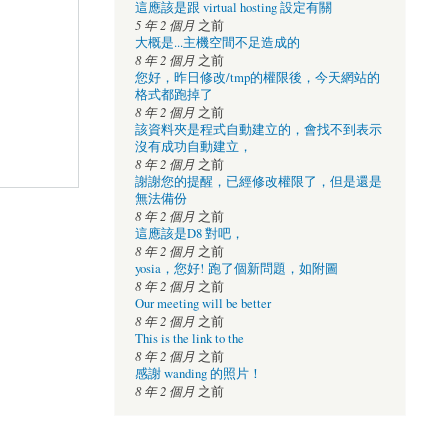
這應該是跟 virtual hosting 設定有關
5 年 2 個月
之前
大概是...主機空間不足造成的
8 年 2 個月
之前
您好，昨日修改/tmp的權限後，今天網站的
格式都跑掉了
8 年 2 個月
之前
該資料夾是程式自動建立的，會找不到表示
沒有成功自動建立，
8 年 2 個月
之前
謝謝您的提醒，已經修改權限了，但是還是
無法備份
8 年 2 個月
之前
這應該是D8 對吧，
8 年 2 個月
之前
yosia，您好! 跑了個新問題，如附圖
8 年 2 個月
之前
Our meeting will be better
8 年 2 個月
之前
This is the link to the
8 年 2 個月
之前
感謝 wanding 的照片！
8 年 2 個月
之前