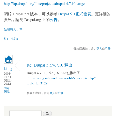
http://ftp.drupal.org/files/projects/drupal-4.7.10.tar.gz
關於 Drupal 5.x 版本，可以參考
Drupal 5.0 正式發表
。更詳細的
資訊，請見 Drupal.org 上的
公告
。
站務與大小事
5.x
4.7.x
發表回應前，請先
登入
或
註冊
Re: Drupal 5.5/4.7.10 釋出
kiang
Drupal 4.7.11、5.6、6 RC2 也推出了
2008-
01-11
http://twpug.net/modules/newbb/viewtopic.php?
(週五)
topic_id=3129
20:32
固定
網址
發表回應前，請先
登入
或
註冊
搜尋表單
搜尋