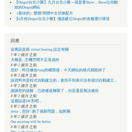
【Drupal台北小聚】九月台北小聚～就是要Show，Show出你酷
炫的Drupal網站
（最佳的）繁體/簡體中文切換配方
【6月份Drupal台北小聚】淺談建立Drupal的各種運行環境
回應
這應該是跟 virtual hosting 設定有關
5 年 2 個月
之前
大概是...主機空間不足造成的
8 年 2 個月
之前
您好，昨日修改/tmp的權限後，今天網站的格式都跑掉了
8 年 2 個月
之前
該資料夾是程式自動建立的，會找不到表示沒有成功自動建立，
8 年 2 個月
之前
謝謝您的提醒，已經修改權限了，但是還是無法備份
8 年 2 個月
之前
這應該是D8 對吧，
8 年 2 個月
之前
yosia，您好! 跑了個新問題，如附圖
8 年 2 個月
之前
Our meeting will be better
8 年 2 個月
之前
This is the link to the