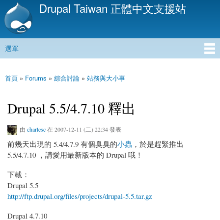
Drupal Taiwan 正體中文支援站
移
至
主
內
選單
容
主選單
首頁
»
Forums
»
綜合討論
»
站務與大小事
您在這裡
Drupal 5.5/4.7.10 釋出
由
charlesc
在 2007-12-11 (二) 22:34 發表
前幾天出現的 5.4/4.7.9 有個臭臭的
小蟲
，於是趕緊推出
5.5/4.7.10 ，請愛用最新版本的 Drupal 哦！
下載：
Drupal 5.5
http://ftp.drupal.org/files/projects/drupal-5.5.tar.gz
Drupal 4.7.10