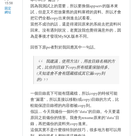
15:58
因為我測試上的需要，所以要換個appserv的版本來
固定
試，但是又不想放棄舊的資料庫裡的資料。所以才會
網址
把它們全都copy出來倒進去試看看。
當然不成功的話，還是得灌回原來的系統去把資料叫
回來。沒有遇到狀況，老實說我也覺得滿意外的，因
為是事後才發現MySQL版本不同。
回答下原po者對於我回應其中一句話。
我建議，使用方法1，用改目錄名稱的方
式，比你到目錄下copy所有檔案保險得多。
(天知道會不會有隱藏檔或其它漏copy到
的)
一個目錄底下可能有隱藏檔，所以copy的時候可能
會"漏選"，所以直接以移動(或copy)目錄的方式，比
較能保證目錄裡的內容都被copy到。
假設.... 今天我備份一個叫作"data"的目錄。今天要還
原回之前備份的情形。我會先rename原來的"data"目
錄，再把備份的資料夾copy進來。
這個其實不是什麼很特別的技巧，很多地方都可以用
到，相信很多人都知道這種作法。