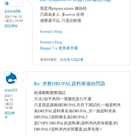
我是用phpmyadmin 備份的
joetsuihk
只因為多人, 多server 在用
2007-04-13
感覺還可以, 只是比較慢
(週五) 10:42
固定網址
Joetsui's blog
Joetsui's blog
Drupal 7.x 使用者手冊
發表回應前，請先
登入
或
註冊
Re: 求教DRUPAL資料庫備份問題
river93
經過剛剛實際測試
2007-
方法1似乎再同一電腦也是行不通
04-13
(週五)
只是我是讓兩個DRUPAL共存下測試的,一個資料夾
10:56
為DRUPAL資料庫名為DRUPAL,另一個資料夾為
固定網
DRUPAL5資料庫名為DRUPAL5
址
是COPY DRUPAL的資料庫(資料夾內所有檔案)到
DRUPAL5資料夾內全部覆蓋,結果失敗!!