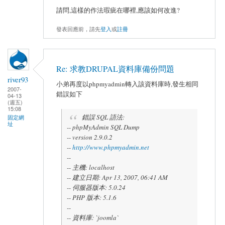
請問,這樣的作法瑕疵在哪裡,應該如何改進?
發表回應前，請先
登入
或
註冊
Re: 求教DRUPAL資料庫備份問題
river93
小弟再度以phpmyadmin轉入該資料庫時,發生相同
2007-
錯誤如下
04-13
(週五)
15:08
錯誤
SQL 語法:
固定網
址
-- phpMyAdmin SQL Dump
-- version 2.9.0.2
--
http://www.phpmyadmin.net
--
-- 主機: localhost
-- 建立日期: Apr 13, 2007, 06:41 AM
-- 伺服器版本: 5.0.24
-- PHP 版本: 5.1.6
--
-- 資料庫: `joomla`