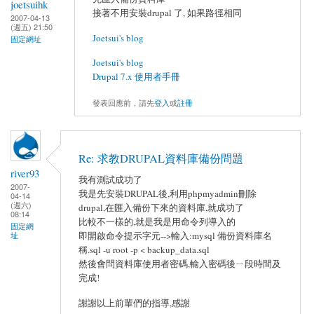
joetsuihk
接著不用安裝drupal 了, 如果路徑相同
2007-04-13
(週五) 21:50
Joetsui's blog
固定網址
Joetsui's blog
Drupal 7.x 使用者手冊
發表回應前，請先
登入
或
註冊
Re: 求教DRUPAL資料庫備份問題
river93
我有測試成功了
2007-
我是先安裝DRUPAL後,利用phpmyadmin刪除
04-14
(週六)
drupal,在匯入備份下來的資料庫,就成功了
08:14
比較不一樣的,就是我是用命令列導入的
固定網
即開啟命令提示字元-->輸入:mysql 備份資料庫名
址
稱.sql -u root -p < backup_data.sql
然後會問資料庫使用者密碼,輸入密碼後ㄧ段時間及
完成!
謝謝以上前輩們的指導,感謝