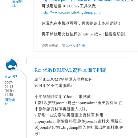
固定網
址
可以用這個 BigDump 工具來做
http://www.ozerov.de/bigdump.php
建議先在本機測看看，再丟到線上跑的網站！
再不然就用比較強悍的 Editor 把 sql 檔慢慢切割。
發表回應前，請先
登入
或
註冊
Re: 求教DRUPAL資料庫備份問題
river93
請問BIGDUMP的的匯入順序如何
2007-
它可用於不同電腦嗎?
04-13
(週五)
14:58
小弟剛剛隨便用了Joomla來測試
固定網
1.當1次安裝joomla時已phpmyadmin匯出資料庫,在
址
未刪除該資料庫再度匯入,成功
2.新增一些文章時,再度匯出資料庫,利用
phpmyadmin刪除資料庫,刪除joomla資料夾,重新安
裝joomla後,在以bigdump匯入在杜蕙出的資料庫,失
敗!