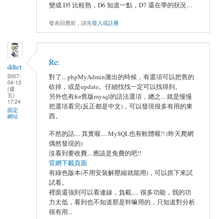
變成 D5 比較熟，D6 知道一點，D7 還在學的狀況…
發表回應前，請先
登入
或
註冊
Re:
ddtet
2007-
對了... phpMyAdmin滙出的時候，有選項可以把舊的
04-13
砍掉，或是update。仔細找找一定可以找得到。
(週
五)
另外也有for舊版mysql的語法選項，總之... 就是慢慢
17:24
把選項看完(反正都是中文)，可以發現很多有用的東
固定
西。
網址
不然的話.... 其實喔.... MySQL也有軟體喔!! (昨天爬網
偶然發現的)
沒看到要收費... 應該是免費的吧!!
官網下載頁面
有綠色版本(不用安裝解壓縮就能用)，可以抓下來試
試看。
裡面還強到可以看連線，負載..... 很多功能，我的功
力太低，看到也不知道那是幹嘛用的，只知道對分析
很有用...