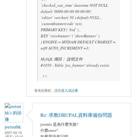
`checked_out_time` datetime NOT NULL
default '0000-00-00 00:00:00',
`editor` varchar( 50 ) default NULL ,
`custombannercode` text,
PRIMARY KEY ( `bid` ) ,
KEY `viewbanner` ( `showBanner` )
) ENGINE = MYISAM DEFAULT CHARSET =
utf8 AUTO_INCREMENT =3;
MySQL 傳回： 說明文件
#1050 - Table 'jos_banner' already exists
發表回應前，請先
登入
或
註冊
Re: 求教DRUPAL資料庫備份問題
joomla 是為什麼失敗?
joetsuihk
什麼error?
2007-04-13
如果我沒有記錯,
(週五) 15:10