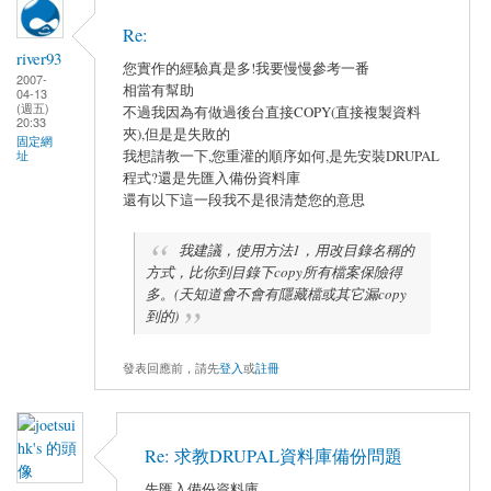
Re:
river93
您實作的經驗真是多!我要慢慢參考一番
2007-
相當有幫助
04-13
(週五)
不過我因為有做過後台直接COPY(直接複製資料
20:33
夾),但是是失敗的
固定網
我想請教一下,您重灌的順序如何,是先安裝DRUPAL
址
程式?還是先匯入備份資料庫
還有以下這一段我不是很清楚您的意思
我建議，使用方法1，用改目錄名稱的
方式，比你到目錄下copy所有檔案保險得
多。(天知道會不會有隱藏檔或其它漏copy
到的)
發表回應前，請先
登入
或
註冊
Re: 求教DRUPAL資料庫備份問題
先匯入備份資料庫