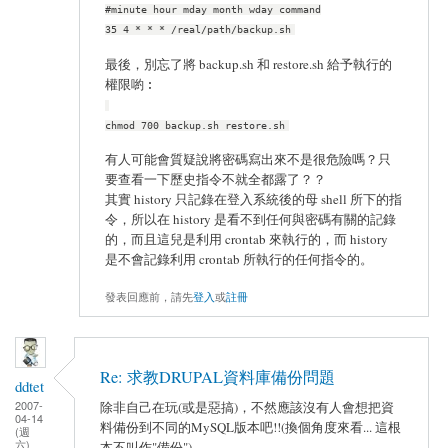
#minute hour mday month wday command
35 4 * * * /real/path/backup.sh
最後，別忘了將 backup.sh 和 restore.sh 給予執行的
權限喲︰
chmod 700 backup.sh restore.sh
有人可能會質疑說將密碼寫出來不是很危險嗎？只
要查看一下歷史指令不就全都露了？？
其實 history 只記錄在登入系統後的母 shell 所下的指
令，所以在 history 是看不到任何與密碼有關的記錄
的，而且這兒是利用 crontab 來執行的，而 history
是不會記錄利用 crontab 所執行的任何指令的。
發表回應前，請先
登入
或
註冊
Re: 求教DRUPAL資料庫備份問題
ddtet
2007-
除非自己在玩(或是惡搞)，不然應該沒有人會想把資
04-14
料備份到不同的MySQL版本吧!!(換個角度來看... 這根
(週
六)
本不叫作"備份")