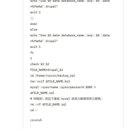
echo "use $0 date database_name. exp: $0 `date
+%Y%m%d` drupal"
exit 1
;;
esac
else
echo "Use $0 date database_name. exp: $0 `date
+%Y%m%d` drupal"
exit 1
fi
}
check $1 $2
FILE_NAME=drupal_$1
cd /home/ruixin/backup_sql
tar vxjf $FILE_NAME.bz2
mysql -uyourname -pyourpassword $DBF <
$FILE_NAME.sql
# 同樣的，別忘了修改 mysql 的登入帳號與登入密碼。
rm -rf $FILE_NAME.sql
cd -
crontab