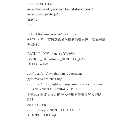
if [ -z $1 ];then
echo "You must give me the database name!"
echo "exp: $0 drupal"
exit 1
fi
FOLDER=/home/ruixin/backup_sql
# FOLDER = /你要放置備份檔的所在目錄，需使用絕
對路徑。
BACKUP_DAY=`date +%Y%m%d`
BACKUP_FILE=drupal_$BACKUP_DAY
DOLD="+30d"
/usr/local/bin/mysqladmin -uyourname -
pyourpassword flush-logs
/usr/local/bin/mysqldump -uyourname -pyourpassword
--opt $1 > $FOLDER/$BACKUP_FILE.sql
# 別忘了修改 mysql 的登入使用者帳號與登入密碼
哦！
cd $FOLDER
/usr/bin/tar jcvf $BACKUP_FILE.bz2
$BACKUP_FILE.sql