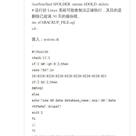
/usr/bin/find $FOLDER -mtime $DOLD -delete
# 這行於 Linux 系統可能會無法正確執行，其目的是
刪除已超過 30 天的備份檔。
rm -rf $BACKUP_FILE.sql
cd -
匯入︰restore.sh
#!/bin/sh
check () {
if [ $# -gt 0 ];then
case "$1" in
[0-9][0-9][0-9][0-9][0-9][0-9][0-9][0-9])
if [ $2 ];then
DBF=$2
else
echo "use $0 date database_name. exp: $0 `date
+%Y%m%d` drupal"
exit 1
fi
;;
*)