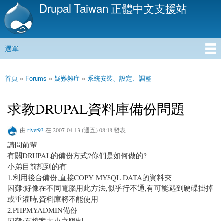
Drupal Taiwan 正體中文支援站
移
至
主
內
選單
容
主選單
首頁
»
Forums
»
疑難雜症
»
系統安裝、設定、調整
您在這裡
求教DRUPAL資料庫備份問題
由
river93
在 2007-04-13 (週五) 08:18 發表
請問前輩
有關DRUPAL的備份方式?你們是如何做的?
小弟目前想到的有
1.利用後台備份,直接COPY MYSQL DATA的資料夾
困難:好像在不同電腦用此方法,似乎行不通,有可能遇到硬碟掛掉
或重灌時,資料庫將不能使用
2.PHPMYADMIN備份
困難:有檔案大小之限制