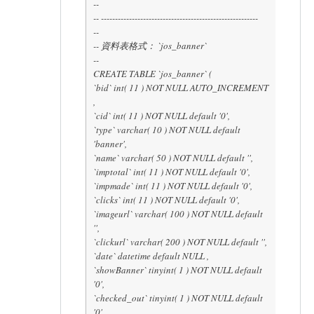
--
-- --------------------------------------------------------
--
-- 資料表格式： `jos_banner`
--
CREATE TABLE `jos_banner` (
`bid` int( 11 ) NOT NULL AUTO_INCREMENT
,
`cid` int( 11 ) NOT NULL default '0',
`type` varchar( 10 ) NOT NULL default
'banner',
`name` varchar( 50 ) NOT NULL default '',
`imptotal` int( 11 ) NOT NULL default '0',
`impmade` int( 11 ) NOT NULL default '0',
`clicks` int( 11 ) NOT NULL default '0',
`imageurl` varchar( 100 ) NOT NULL default
'',
`clickurl` varchar( 200 ) NOT NULL default '',
`date` datetime default NULL ,
`showBanner` tinyint( 1 ) NOT NULL default
'0',
`checked_out` tinyint( 1 ) NOT NULL default
'0',