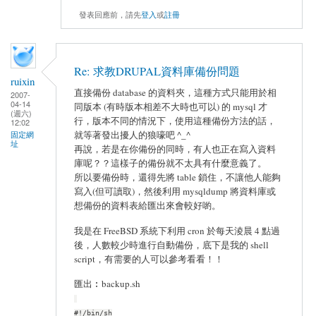
發表回應前，請先
登入
或
註冊
Re: 求教DRUPAL資料庫備份問題
ruixin
直接備份 database 的資料夾，這種方式只能用於相
2007-
04-14
同版本 (有時版本相差不大時也可以) 的 mysql 才
(週六)
行，版本不同的情況下，使用這種備份方法的話，
12:02
就等著發出擾人的狼嚎吧 ^_^
固定網
址
再說，若是在你備份的同時，有人也正在寫入資料
庫呢？？這樣子的備份就不太具有什麼意義了。
所以要備份時，還得先將 table 鎖住，不讓他人能夠
寫入(但可讀取)，然後利用 mysqldump 將資料庫或
想備份的資料表給匯出來會較好喲。
我是在 FreeBSD 系統下利用 cron 於每天淩晨 4 點過
後，人數較少時進行自動備份，底下是我的 shell
script，有需要的人可以參考看看！！
匯出︰backup.sh
#!/bin/sh