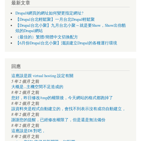
最新文章
Drupal8網頁的網址如何變更指定網址?
【Drupal台北輕鬆聚】一月台北Drupal輕鬆聚
【Drupal台北小聚】九月台北小聚～就是要Show，Show出你酷
炫的Drupal網站
（最佳的）繁體/簡體中文切換配方
【6月份Drupal台北小聚】淺談建立Drupal的各種運行環境
回應
這應該是跟 virtual hosting 設定有關
5 年 2 個月
之前
大概是...主機空間不足造成的
8 年 2 個月
之前
您好，昨日修改/tmp的權限後，今天網站的格式都跑掉了
8 年 2 個月
之前
該資料夾是程式自動建立的，會找不到表示沒有成功自動建立，
8 年 2 個月
之前
謝謝您的提醒，已經修改權限了，但是還是無法備份
8 年 2 個月
之前
這應該是D8 對吧，
8 年 2 個月
之前