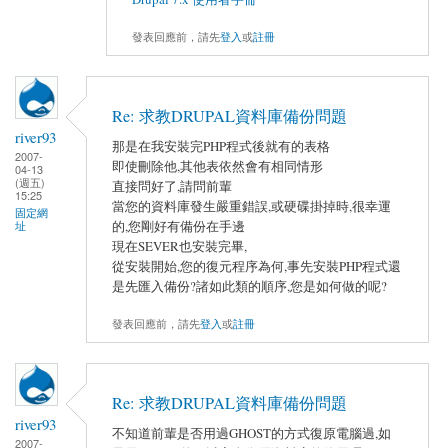
發表回應前，請先
登入
或
註冊
Re: 求教DRUPAL資料庫備份問題
river93
那是在我安裝完PHP程式後就有的表格
2007-
即使刪除他,其他表依然會有相同情形
04-13
(週五)
直接問好了,請問前輩
15:25
當您的資料庫發生嚴重錯誤,或硬碟掛掉時,很幸運
固定網
的,您剛好有備份在手邊
址
現在SEVER也安裝完畢,
從安裝開始,您的復元程序為何,事先安裝PHP程式還
是先匯入備份?諸如此類的順序,您是如何做的呢?
發表回應前，請先
登入
或
註冊
Re: 求教DRUPAL資料庫備份問題
river93
不知道前輩是否用過GHOST的方式復原電腦過,如
2007-