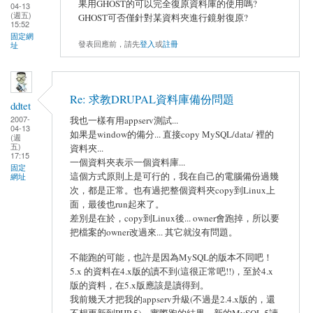
果用GHOST的可以完全復原資料庫的使用嗎?
04-13
(週五)
GHOST可否僅針對某資料夾進行鏡射復原?
15:52
固定網
發表回應前，請先
登入
或
註冊
址
Re: 求教DRUPAL資料庫備份問題
ddtet
2007-
我也一樣有用appserv測試...
04-13
如果是window的備分... 直接copy MySQL/data/ 裡的
(週
五)
資料夾...
17:15
一個資料夾表示一個資料庫...
固定
這個方式原則上是可行的，我在自己的電腦備份過幾
網址
次，都是正常。也有過把整個資料夾copy到Linux上
面，最後也run起來了。
差別是在於，copy到Linux後... owner會跑掉，所以要
把檔案的owner改過來... 其它就沒有問題。
不能跑的可能，也許是因為MySQL的版本不同吧！
5.x 的資料在4.x版的讀不到(這很正常吧!!)，至於4.x
版的資料，在5.x版應該是讀得到。
我前幾天才把我的appserv升級(不過是2.4.x版的，還
不想更新到PHP 5)，實際跑的結果，新的MySQL 5讀