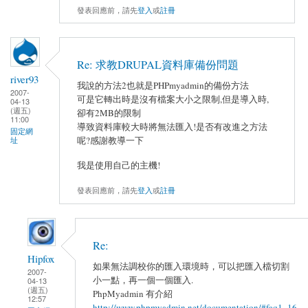
發表回應前，請先
登入
或
註冊
Re: 求教DRUPAL資料庫備份問題
river93
我說的方法2也就是PHPmyadmin的備份方法
2007-
可是它轉出時是沒有檔案大小之限制,但是導入時,
04-13
(週五)
卻有2MB的限制
11:00
導致資料庫較大時將無法匯入!是否有改進之方法
固定網
呢?感謝教導一下
址
我是使用自己的主機!
發表回應前，請先
登入
或
註冊
Re:
Hipfox
如果無法調校你的匯入環境時，可以把匯入檔切割
2007-
小一點，再一個一個匯入.
04-13
(週五)
PhpMyadmin 有介紹
12:57
http://www.phpmyadmin.net/documentation/#faq1_16