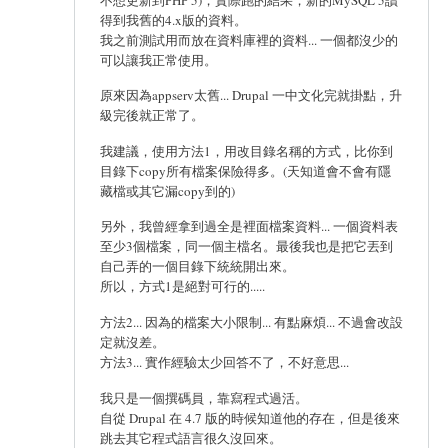
得到我舊的4.x版的資料。
我之前測試用而放在資料庫裡的資料... 一個都沒少的
可以讓我正常使用。
原來因為appserv太舊... Drupal 一中文化完就掛點，升
級完後就正常了。
我建議，使用方法1，用改目錄名稱的方式，比你到
目錄下copy所有檔案保險得多。(天知道會不會有隱
藏檔或其它漏copy到的)
另外，我曾經拿到過全是裡面檔案資料... 一個資料表
至少3個檔案，同一個主檔名。最後我也是把它丟到
自己弄的一個目錄下統統開出來。
所以，方式1是絕對可行的.....
方法2... 因為的檔案大小限制... 有點麻煩... 不過會改設
定就沒差。
方法3... 實作經驗太少回答不了，不好意思...
我只是一個撰碼員，靠寫程式過活。
自從 Drupal 在 4.7 版的時候知道他的存在，但是後來
跳去其它程式語言很久沒回來。