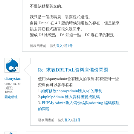
不過缺點是英文的。
我只是一個撰碼員，靠寫程式過活。
自從 Drupal 在 4.7 版的時候知道他的存在，但是後來
跳去其它程式語言很久沒回來。
變成 D5 比較熟，D6 知道一點，D7 還在學的狀況…
發表回應前，請先
登入
或
註冊
Re: 求教DRUPAL資料庫備份問題
dionysian
使用phpmyadmin會有匯入的限制,我有查到一些
2007-04-13
資料你可以參考看看
(週五)
1.
如何修改phpmyadmin匯入sql的限制
18:44
2.
phpMyAdmin 匯入資料後變成亂碼
固定網址
3.
PHPMyAdmin匯入備份檔與mbstring 編碼模組
的問題
發表回應前，請先
登入
或
註冊