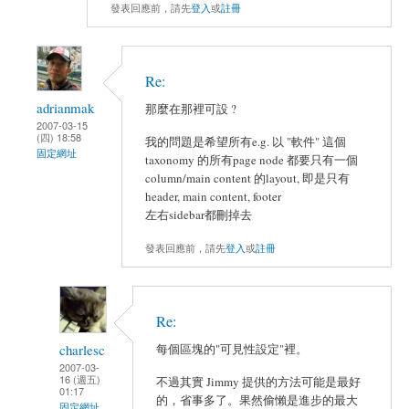
發表回應前，請先
登入
或
註冊
Re:
adrianmak
那麼在那裡可設 ?
2007-03-15
(四) 18:58
我的問題是希望所有e.g. 以 "軟件" 這個
固定網址
taxonomy 的所有page node 都要只有一個
column/main content 的layout, 即是只有
header, main content, footer
左右sidebar都刪掉去
發表回應前，請先
登入
或
註冊
Re:
charlesc
每個區塊的"可見性設定"裡。
2007-03-
16 (週五)
不過其實 Jimmy 提供的方法可能是最好
01:17
的，省事多了。果然偷懶是進步的最大
固定網址