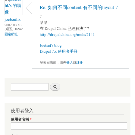
Re: 如何不同content 有不同的layout ?
?
joetsuihk
哈哈
2007-03-16
在 Drupal China 已經解決了?
(週五) 16:42
固定網址
http://drupalchina.org/node/2141
Joetsui's blog
Drupal 7.x 使用者手冊
發表回應前，請先
登入
或
註冊
搜尋表單
搜尋
使用者登入
使用者名稱
*