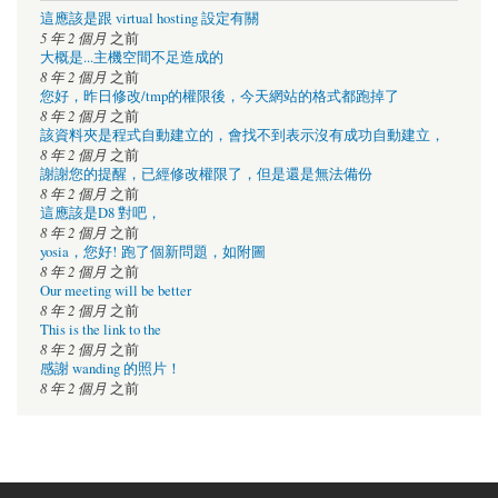
這應該是跟 virtual hosting 設定有關
5 年 2 個月
之前
大概是...主機空間不足造成的
8 年 2 個月
之前
您好，昨日修改/tmp的權限後，今天網站的格式都跑掉了
8 年 2 個月
之前
該資料夾是程式自動建立的，會找不到表示沒有成功自動建立，
8 年 2 個月
之前
謝謝您的提醒，已經修改權限了，但是還是無法備份
8 年 2 個月
之前
這應該是D8 對吧，
8 年 2 個月
之前
yosia，您好! 跑了個新問題，如附圖
8 年 2 個月
之前
Our meeting will be better
8 年 2 個月
之前
This is the link to the
8 年 2 個月
之前
感謝 wanding 的照片！
8 年 2 個月
之前