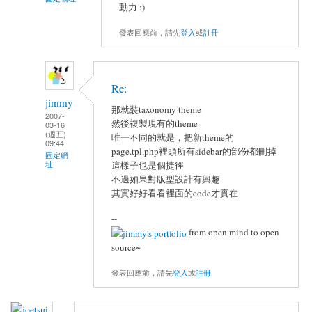
動力 :)
發表回應前，請先
登入
或
註冊
Re:
jimmy
那就裝taxonomy theme
2007-
然後複製現有的theme
03-16
(週五)
唯一不同的就是，把新theme的
09:44
page.tpl.php裡頭所有sidebar的部份都刪掉
固定網
址
這樣子也是個捷徑
不過如果對版型設計有興趣
其實好好看看裡面的code才實在
--
from open mind to open
source~
發表回應前，請先
登入
或
註冊