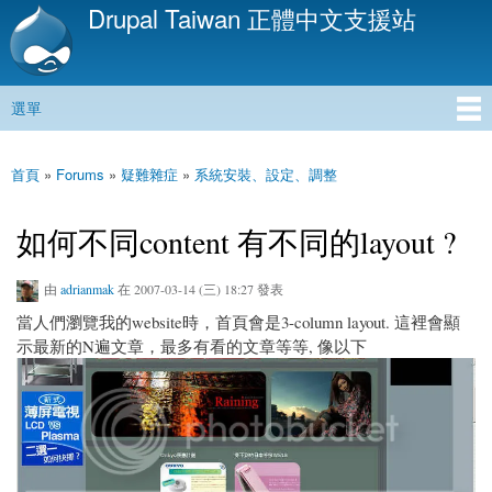
Drupal Taiwan 正體中文支援站
移
至
主
內
選單
容
主選單
首頁
»
Forums
»
疑難雜症
»
系統安裝、設定、調整
您在這裡
如何不同content 有不同的layout ?
由
adrianmak
在 2007-03-14 (三) 18:27 發表
當人們瀏覽我的website時，首頁會是3-column layout. 這裡會顯
示最新的N遍文章，最多有看的文章等等, 像以下