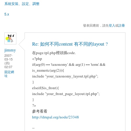
系統安裝、設定、調整
5.x
發表回應前，請先
登入
或
註冊
Re: 如何不同content 有不同的layout ?
jimmy
在page.tpl.php裡頭插code.
2007-
<?php
03-15
(四)
if(arg(0) == 'taxonomy' && arg(1) == 'term' &&
02:07
is_numeric(arg(2))){
固定網
址
include "your_taxonomy_layout.tpl.php";
}
elseif($is_front){
include "your_front_page_layout.tpl.php";
}
?>
參考看看
http://drupal.org/node/23348
--